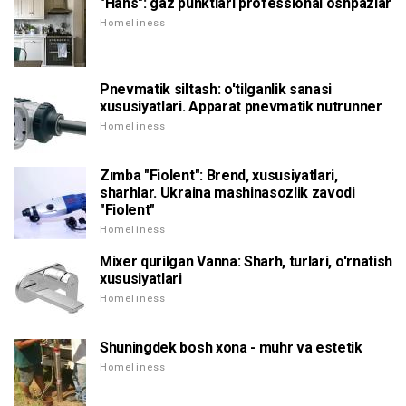
"Hans": gaz punktlari professional oshpazlar
Homeliness
Pnevmatik siltash: o'tilganlik sanasi
xususiyatlari. Apparat pnevmatik nutrunner
Homeliness
Zımba "Fiolent": Brend, xususiyatlari,
sharhlar. Ukraina mashinasozlik zavodi
"Fiolent"
Homeliness
Mixer qurilgan Vanna: Sharh, turlari, o'rnatish
xususiyatlari
Homeliness
Shuningdek bosh xona - muhr va estetik
Homeliness