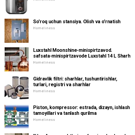
So'roq uchun stansiya. Olish va o'rnatish
Homeliness
Luxstahl Moonshine-minispirtzavod.
safsata-minispirtzavode Luxstahl 14 L Sharh
Homeliness
Gidravlik filtri: sharhlar, tushuntirishlar,
turlari, registri va sharhlar
Homeliness
Piston, kompressor: estrada, dizayn, ishlash
tamoyillari va tanlash qurilma
Homeliness