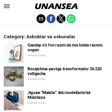
Category: Asboblar va uskunalar
Qanday o'z fon rasmi da mix holda rasmni
osgan
Homeliness
Bosqichma-pastga transformator 36 220
voltgacha
Homeliness
Jigsaw "Makita": ikki modellarini bir
Mulohaza
Homeliness