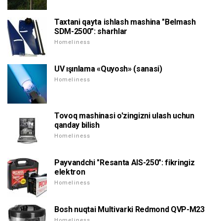
Taxtani qayta ishlash mashina "Belmash
SDM-2500": sharhlar
Homeliness
UV ışınlama «Quyosh» (sanasi)
Homeliness
Tovoq mashinasi o'zingizni ulash uchun
qanday bilish
Homeliness
Payvandchi "Resanta AIS-250": fikringiz
elektron
Homeliness
Bosh nuqtai Multivarki Redmond QVP-M23
Homeliness