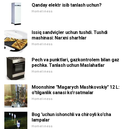
Qanday elektr isib tanlash uchun?
Homeliness
Issiq sandviçler uchun tushdi. Tushdi
mashinasi: Narxni sharhlar
Homeliness
Pech va punktlari, gazkontrolem bilan gaz
pechka. Tanlash uchun Maslahatlar
Homeliness
Moonshine "Magarych Mashkovskiy" 12 L:
o'tilganlik sanasi ko'rsatmalar
Homeliness
Bog 'uchun ishonchli va chiroyli ko'cha
lampalar
Homeliness