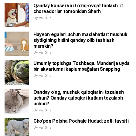
Qanday konserva it oziq-ovqat tanlash. it
chorvadorlar tomonidan Sharh
Uy va Oila
Hayvon egalari uchun maslahatlar: mushuk
siydigining hidini qanday olib tashlash
mumkin?
Uy va Oila
Umumiy topishga Toshbaqa. Mundarija uyda
bir akvariumni kaplumbağaları Snapping
Uy va Oila
Qanday o'ng, mushuk quloqlarini tozalash
uchun? Qanday quloqlari katlam tozalash
uchun?
Uy va Oila
Cho'pon Polsha Podhale Hudud: zotli tavsifi
Uy va Oila