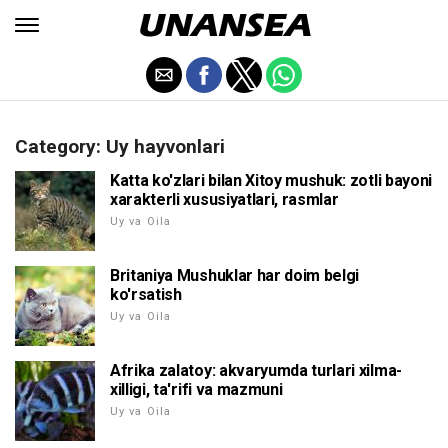
Category: Uy hayvonlari
Katta ko'zlari bilan Xitoy mushuk: zotli bayoni
xarakterli xususiyatlari, rasmlar
Uy va Oila
Britaniya Mushuklar har doim belgi
ko'rsatish
Uy va Oila
Afrika zalatoy: akvaryumda turlari xilma-
xilligi, ta'rifi va mazmuni
Uy va Oila