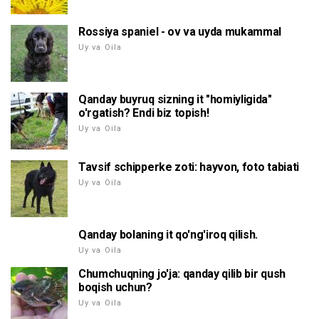
Rossiya spaniel - ov va uyda mukammal
Uy va Oila
Qanday buyruq sizning it "homiyligida"
o'rgatish? Endi biz topish!
Uy va Oila
Tavsif schipperke zoti: hayvon, foto tabiati
Uy va Oila
Qanday bolaning it qo'ng'iroq qilish.
Uy va Oila
Chumchuqning jo'ja: qanday qilib bir qush
boqish uchun?
Uy va Oila