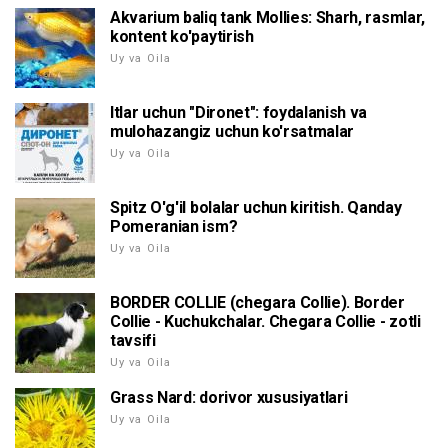
Akvarium baliq tank Mollies: Sharh, rasmlar,
kontent ko'paytirish
Uy va Oila
Itlar uchun "Dironet": foydalanish va
mulohazangiz uchun ko'rsatmalar
Uy va Oila
Spitz O'g'il bolalar uchun kiritish. Qanday
Pomeranian ism?
Uy va Oila
BORDER COLLIE (chegara Collie). Border
Collie - Kuchukchalar. Chegara Collie - zotli
tavsifi
Uy va Oila
Grass Nard: dorivor xususiyatlari
Uy va Oila