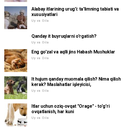
Alabay itlarining urug'i: ta'limning tabiati va
xususiyatlari
Uy va Oila
Qanday it buyruqlarni o'rgatish?
Uy va Oila
Eng go'zal va aqlli jins Habash Mushuklar
Uy va Oila
It hujum qanday muomala qilish? Nima qilish
kerak? Maslahatlar işleyicisi,
Uy va Oila
Itlar uchun oziq-ovqat "Orage" - to'g'ri
ovqatlanish, har kuni
Uy va Oila