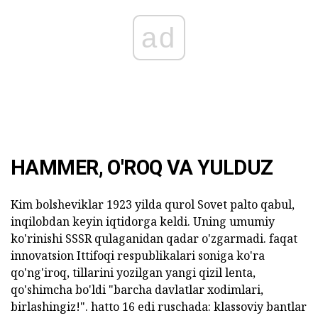
ad
HAMMER, O'ROQ VA YULDUZ
Kim bolsheviklar 1923 yilda qurol Sovet palto qabul,
inqilobdan keyin iqtidorga keldi. Uning umumiy
ko'rinishi SSSR qulaganidan qadar o'zgarmadi. faqat
innovatsion Ittifoqi respublikalari soniga ko'ra
qo'ng'iroq, tillarini yozilgan yangi qizil lenta,
qo'shimcha bo'ldi "barcha davlatlar xodimlari,
birlashingiz!". hatto 16 edi ruschada: klassoviy bantlar