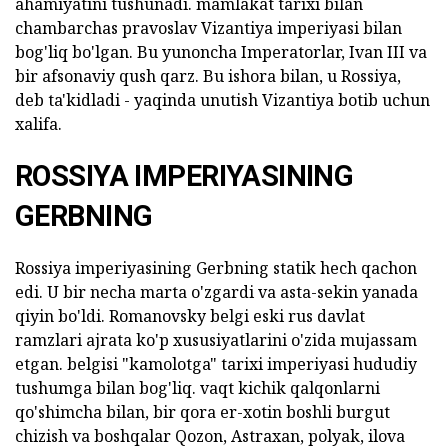
ahamiyatini tushunadi. mamlakat tarixi bilan
chambarchas pravoslav Vizantiya imperiyasi bilan
bog'liq bo'lgan. Bu yunoncha Imperatorlar, Ivan III va
bir afsonaviy qush qarz. Bu ishora bilan, u Rossiya,
deb ta'kidladi - yaqinda unutish Vizantiya botib uchun
xalifa.
ROSSIYA IMPERIYASINING
GERBNING
Rossiya imperiyasining Gerbning statik hech qachon
edi. U bir necha marta o'zgardi va asta-sekin yanada
qiyin bo'ldi. Romanovsky belgi eski rus davlat
ramzlari ajrata ko'p xususiyatlarini o'zida mujassam
etgan. belgisi "kamolotga" tarixi imperiyasi hududiy
tushumga bilan bog'liq. vaqt kichik qalqonlarni
qo'shimcha bilan, bir qora er-xotin boshli burgut
chizish va boshqalar Qozon, Astraxan, polyak, ilova