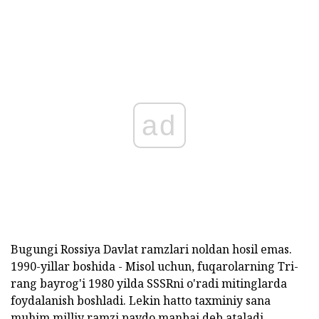
ad
Bugungi Rossiya Davlat ramzlari noldan hosil emas.
1990-yillar boshida - Misol uchun, fuqarolarning Tri-
rang bayrog'i 1980 yilda SSSRni o'radi mitinglarda
foydalanish boshladi. Lekin hatto taxminiy sana
muhim milliy ramzi paydo manbai deb ataladi