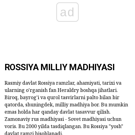
ad
ROSSIYA MILLIY MADHIYASI
Rasmiy davlat Rossiya ramzlar, ahamiyati, tarixi va
ularning o'rganish fan Heraldry boshqa jihatlari.
Biroq, bayrog'i va qurol tasvirlarni palto bilan bir
qatorda, shuningdek, milliy madhiya bor. Bu mumkin
emas holda har qanday davlat tasavvur qilish.
Zamonaviy rus madhiyasi - Sovet madhiyasi uchun
voris. Bu 2000 yilda tasdiqlangan. Bu Rossiya "yosh"
davlat ramzi hisoblanadi.