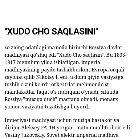
"XUDO CHO SAQLASIN!"
so'zning odatdagi ma'noda birinchi Rossiya davlat
madhiyasi qo'shiq edi "Xudo Cho saqlasin". Bu 1833-
1917 biennium yilda ishlatilgan. imperial
madhiyasining paydo tashabbuskori Evropa orqali
sayohat qilib Nikolay I. edi, u doim qiyin vaziyatga
tushib o'zini ko'rdi: orkestrlar mehmondo'st
mamlakatlar faqat o'z musiqani o'ynadi. sifatida
Rossiya "musiqa duch" maqtana olmadi. monarx
yomon vaziyatni tuzatishga buyurdi.
Imperiyasi madhiyasi uchun musiqa bastakor va
dirijor Aleksey FATİH yozgan. matn muallifi shoir edi
Vasiliy Jukovskiy. Sovet elektr imperial madhiya