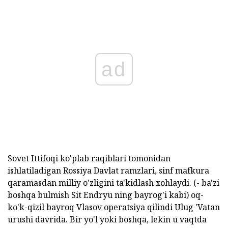
ad
Sovet Ittifoqi ko'plab raqiblari tomonidan
ishlatiladigan Rossiya Davlat ramzlari, sinf mafkura
qaramasdan milliy o'zligini ta'kidlash xohlaydi. (- ba'zi
boshqa bulmish Sit Endryu ning bayrog'i kabi) oq-
ko'k-qizil bayroq Vlasov operatsiya qilindi Ulug 'Vatan
urushi davrida. Bir yo'l yoki boshqa, lekin u vaqtda