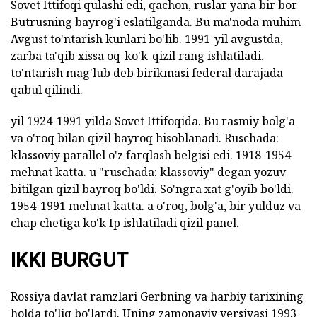
Sovet Ittifoqi qulashi edi, qachon, ruslar yana bir bor
Butrusning bayrog'i eslatilganda. Bu ma'noda muhim
Avgust to'ntarish kunlari bo'lib. 1991-yil avgustda,
zarba ta'qib xissa oq-ko'k-qizil rang ishlatiladi.
to'ntarish mag'lub deb birikmasi federal darajada
qabul qilindi.
yil 1924-1991 yilda Sovet Ittifoqida. Bu rasmiy bolg'a
va o'roq bilan qizil bayroq hisoblanadi. Ruschada:
klassoviy parallel o'z farqlash belgisi edi. 1918-1954
mehnat katta. u "ruschada: klassoviy" degan yozuv
bitilgan qizil bayroq bo'ldi. So'ngra xat g'oyib bo'ldi.
1954-1991 mehnat katta. a o'roq, bolg'a, bir yulduz va
chap chetiga ko'k Ip ishlatiladi qizil panel.
IKKI BURGUT
Rossiya davlat ramzlari Gerbning va harbiy tarixining
holda to'liq bo'lardi. Uning zamonaviy versiyasi 1993