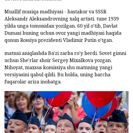
Muallif musiqa madhiyasi - bastakor va SSSR
Aleksandr Aleksandrovning xalq artisti. tune 1939
yilda unga tomonidan yozilgan. 60 yil o'tib, Davlat
Dumasi buning uchun ovoz yangi madhiyasi haqida
qonun Rossiya prezidenti Vladimir Putin o'tgan.
matnni aniqlashda Ba'zi zarba ro'y berdi. Sovet gimni
uchun She'rlar shoir Sergey Mixalkova yozgan.
Nihoyat, maxsus komissiya shu matnning yangi
versiyasini qabul qildi. Bu holda, uning barcha
fuqarolar ariza inobatga.