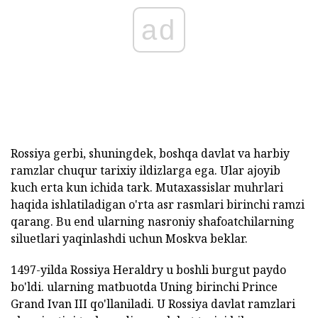
ad
Rossiya gerbi, shuningdek, boshqa davlat va harbiy
ramzlar chuqur tarixiy ildizlarga ega. Ular ajoyib
kuch erta kun ichida tark. Mutaxassislar muhrlari
haqida ishlatiladigan o'rta asr rasmlari birinchi ramzi
qarang. Bu end ularning nasroniy shafoatchilarning
siluetlari yaqinlashdi uchun Moskva beklar.
1497-yilda Rossiya Heraldry u boshli burgut paydo
bo'ldi. ularning matbuotda Uning birinchi Prince
Grand Ivan III qo'llaniladi. U Rossiya davlat ramzlari