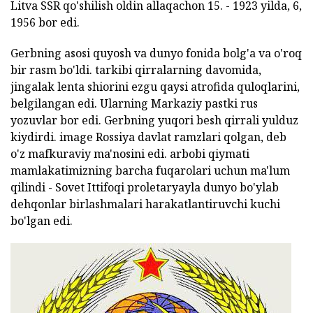
Litva SSR qo'shilish oldin allaqachon 15. - 1923 yilda, 6,
1956 bor edi.
Gerbning asosi quyosh va dunyo fonida bolg'a va o'roq
bir rasm bo'ldi. tarkibi qirralarning davomida,
jingalak lenta shiorini ezgu qaysi atrofida quloqlarini,
belgilangan edi. Ularning Markaziy pastki rus
yozuvlar bor edi. Gerbning yuqori besh qirrali yulduz
kiydirdi. image Rossiya davlat ramzlari qolgan, deb
o'z mafkuraviy ma'nosini edi. arbobi qiymati
mamlakatimizning barcha fuqarolari uchun ma'lum
qilindi - Sovet Ittifoqi proletaryayla dunyo bo'ylab
dehqonlar birlashmalari harakatlantiruvchi kuchi
bo'lgan edi.