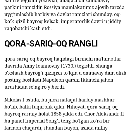
Saltire tegishli yozuvlar, allaqachon zamonaviy
parkini ramzidir. Rossiya mamlakatimiz ajoyib tarzda
uyg'unlashib harbiy va davlat ramzlari shunday. oq-
ko'k-qizil bayroq kelsak, imperatorlik davri u jiddiy
raqobatchi kasb etdi.
QORA-SARIQ-OQ RANGLI
qora-sariq-oq bayroq haqidagi birinchi ma'lumotlar
davrida Anny Ioannovny (1730.) tegishli. shunga
o'xshash bayrog'i qiziqish to'lqin u ommaviy dam olish
posting boshladi Napoleon qarshi Ikkinchi jahon
urushidan so'ng ro'y berdi.
Nikolas I ostida, bu jilosi nafaqat harbiy mashhur
bo'lib, balki fuqarolik qildi. Nihoyat, qora-sariq-oq
bayroq rasmiy holat 1858 yilda edi. Chor Aleksandr II
bu panel Imperial Solig'i teng bo'lgan ko'ra bir
farmon chiqardi, shundan buyon, aslida milliy