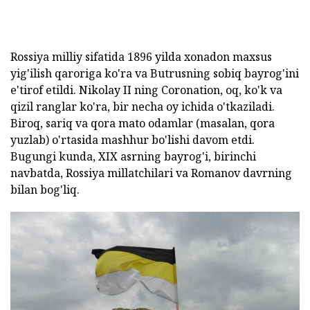
Rossiya milliy sifatida 1896 yilda xonadon maxsus
yig'ilish qaroriga ko'ra va Butrusning sobiq bayrog'ini
e'tirof etildi. Nikolay II ning Coronation, oq, ko'k va
qizil ranglar ko'ra, bir necha oy ichida o'tkaziladi.
Biroq, sariq va qora mato odamlar (masalan, qora
yuzlab) o'rtasida mashhur bo'lishi davom etdi.
Bugungi kunda, XIX asrning bayrog'i, birinchi
navbatda, Rossiya millatchilari va Romanov davrning
bilan bog'liq.