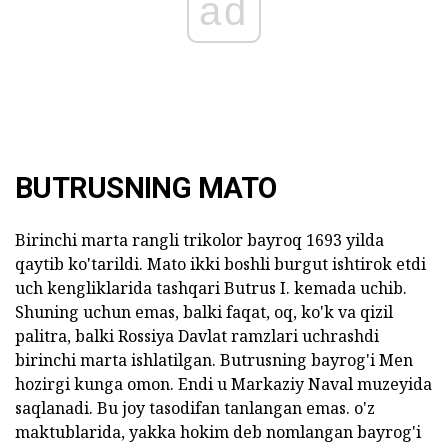
ad
BUTRUSNING MATO
Birinchi marta rangli trikolor bayroq 1693 yilda
qaytib ko'tarildi. Mato ikki boshli burgut ishtirok etdi
uch kengliklarida tashqari Butrus I. kemada uchib.
Shuning uchun emas, balki faqat, oq, ko'k va qizil
palitra, balki Rossiya Davlat ramzlari uchrashdi
birinchi marta ishlatilgan. Butrusning bayrog'i Men
hozirgi kunga omon. Endi u Markaziy Naval muzeyida
saqlanadi. Bu joy tasodifan tanlangan emas. o'z
maktublarida, yakka hokim deb nomlangan bayrog'i