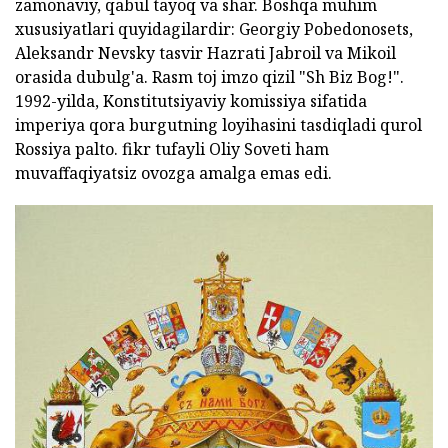
zamonaviy, qabul tayoq va shar. Boshqa muhim
xususiyatlari quyidagilardir: Georgiy Pobedonosets,
Aleksandr Nevsky tasvir Hazrati Jabroil va Mikoil
orasida dubulg'a. Rasm toj imzo qizil "Sh Biz Bog!".
1992-yilda, Konstitutsiyaviy komissiya sifatida
imperiya qora burgutning loyihasini tasdiqladi qurol
Rossiya palto. fikr tufayli Oliy Soveti ham
muvaffaqiyatsiz ovozga amalga emas edi.