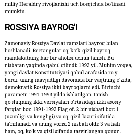
milliy Heraldry rivojlanishi uch bosqichda bo'linadi
mumkin.
ROSSIYA BAYROG'I
Zamonaviy Rossiya Davlat ramzlari bayroq bilan
boshlanadi. Rectangular oq-ko'k-qizil bayroq
mamlakatning har bir aholisi uchun tanish. Bu
nisbatan yaqinda qabul qilindi: 1993 yil. Muhim voqea,
yangi davlat Konstitutsiyasi qabul arafasida ro'y
berdi. uning mavjudligi davomida bir vaqtning o'zida,
demokratik Rossiya ikki bayroqlarni edi. Birinchi
parametr 1991-1993 yilda ishlatilgan. tanish
qo'shiqning ikki versiyalari o'rtasidagi ikki asosiy
farqlar bor. 1991-1993 Flag of. 2 bir nisbati bor: 1
(uzunligi va kengligi) va oq-qizil-lazuri sifatida
ta'riflanadi va uning vorisi 2 nisbati oldi: 3 va hali
ham, oq, ko'k va qizil sifatida tasvirlangan qonun.