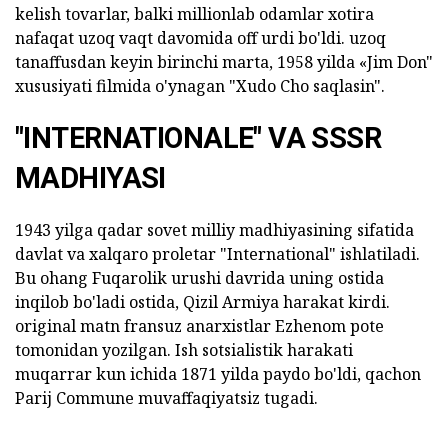
kelish tovarlar, balki millionlab odamlar xotira
nafaqat uzoq vaqt davomida off urdi bo'ldi. uzoq
tanaffusdan keyin birinchi marta, 1958 yilda «Jim Don"
xususiyati filmida o'ynagan "Xudo Cho saqlasin".
"INTERNATIONALE" VA SSSR
MADHIYASI
1943 yilga qadar sovet milliy madhiyasining sifatida
davlat va xalqaro proletar "International" ishlatiladi.
Bu ohang Fuqarolik urushi davrida uning ostida
inqilob bo'ladi ostida, Qizil Armiya harakat kirdi.
original matn fransuz anarxistlar Ezhenom pote
tomonidan yozilgan. Ish sotsialistik harakati
muqarrar kun ichida 1871 yilda paydo bo'ldi, qachon
Parij Commune muvaffaqiyatsiz tugadi.