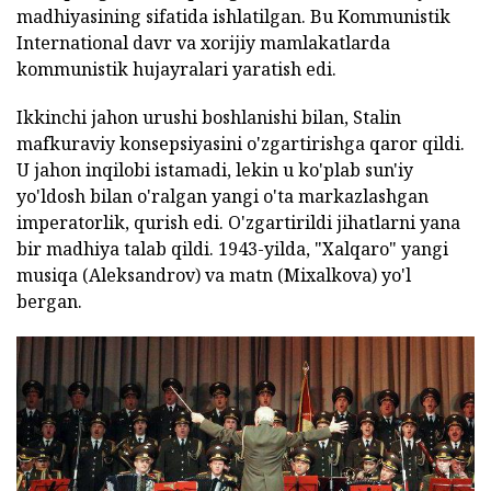
madhiyasining sifatida ishlatilgan. Bu Kommunistik
International davr va xorijiy mamlakatlarda
kommunistik hujayralari yaratish edi.
Ikkinchi jahon urushi boshlanishi bilan, Stalin
mafkuraviy konsepsiyasini o'zgartirishga qaror qildi.
U jahon inqilobi istamadi, lekin u ko'plab sun'iy
yo'ldosh bilan o'ralgan yangi o'ta markazlashgan
imperatorlik, qurish edi. O'zgartirildi jihatlarni yana
bir madhiya talab qildi. 1943-yilda, "Xalqaro" yangi
musiqa (Aleksandrov) va matn (Mixalkova) yo'l
bergan.