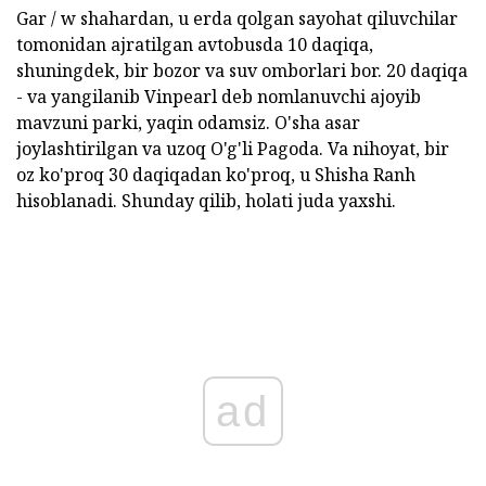
Gar / w shahardan, u erda qolgan sayohat qiluvchilar
tomonidan ajratilgan avtobusda 10 daqiqa,
shuningdek, bir bozor va suv omborlari bor. 20 daqiqa
- va yangilanib Vinpearl deb nomlanuvchi ajoyib
mavzuni parki, yaqin odamsiz. O'sha asar
joylashtirilgan va uzoq O'g'li Pagoda. Va nihoyat, bir
oz ko'proq 30 daqiqadan ko'proq, u Shisha Ranh
hisoblanadi. Shunday qilib, holati juda yaxshi.
ad