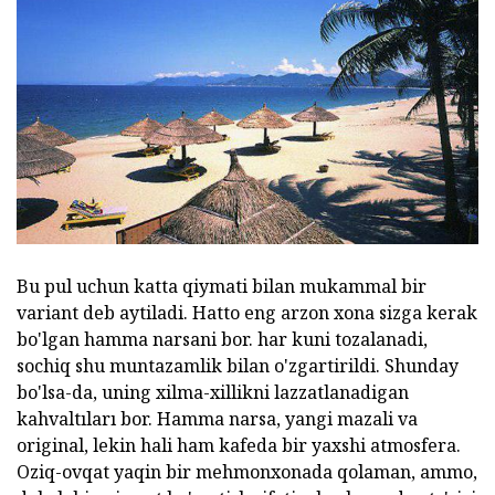
Bu pul uchun katta qiymati bilan mukammal bir
variant deb aytiladi. Hatto eng arzon xona sizga kerak
bo'lgan hamma narsani bor. har kuni tozalanadi,
sochiq shu muntazamlik bilan o'zgartirildi. Shunday
bo'lsa-da, uning xilma-xillikni lazzatlanadigan
kahvaltıları bor. Hamma narsa, yangi mazali va
original, lekin hali ham kafeda bir yaxshi atmosfera.
Oziq-ovqat yaqin bir mehmonxonada qolaman, ammo,