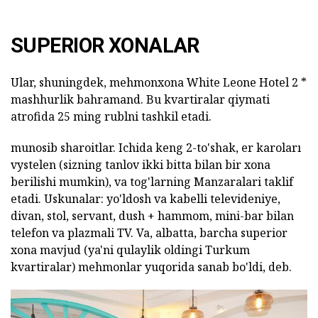
SUPERIOR XONALAR
Ular, shuningdek, mehmonxona White Leone Hotel 2 *
mashhurlik bahramand. Bu kvartiralar qiymati
atrofida 25 ming rublni tashkil etadi.
munosib sharoitlar. Ichida keng 2-to'shak, er karoları
vystelen (sizning tanlov ikki bitta bilan bir xona
berilishi mumkin), va tog'larning Manzaralari taklif
etadi. Uskunalar: yo'ldosh va kabelli televideniye,
divan, stol, servant, dush + hammom, mini-bar bilan
telefon va plazmali TV. Va, albatta, barcha superior
xona mavjud (ya'ni qulaylik oldingi Turkum
kvartiralar) mehmonlar yuqorida sanab bo'ldi, deb.