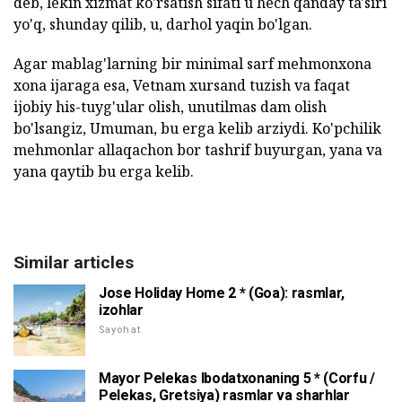
deb, lekin xizmat ko'rsatish sifati u hech qanday ta'siri
yo'q, shunday qilib, u, darhol yaqin bo'lgan.
Agar mablag'larning bir minimal sarf mehmonxona
xona ijaraga esa, Vetnam xursand tuzish va faqat
ijobiy his-tuyg'ular olish, unutilmas dam olish
bo'lsangiz, Umuman, bu erga kelib arziydi. Ko'pchilik
mehmonlar allaqachon bor tashrif buyurgan, yana va
yana qaytib bu erga kelib.
Similar articles
Jose Holiday Home 2 * (Goa): rasmlar,
izohlar
Sayohat
Mayor Pelekas Ibodatxonaning 5 * (Corfu /
Pelekas, Gretsiya) rasmlar va sharhlar