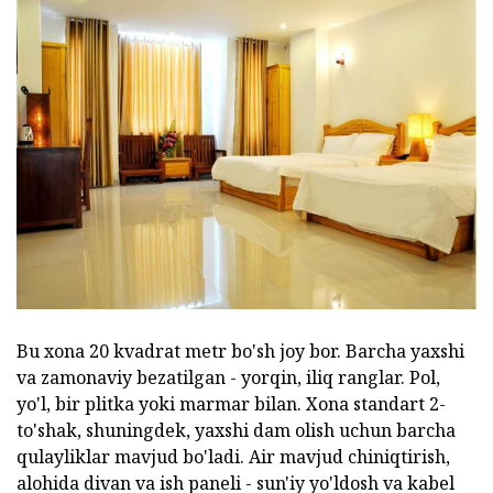
Bu xona 20 kvadrat metr bo'sh joy bor. Barcha yaxshi
va zamonaviy bezatilgan - yorqin, iliq ranglar. Pol,
yo'l, bir plitka yoki marmar bilan. Xona standart 2-
to'shak, shuningdek, yaxshi dam olish uchun barcha
qulayliklar mavjud bo'ladi. Air mavjud chiniqtirish,
alohida divan va ish paneli - sun'iy yo'ldosh va kabel