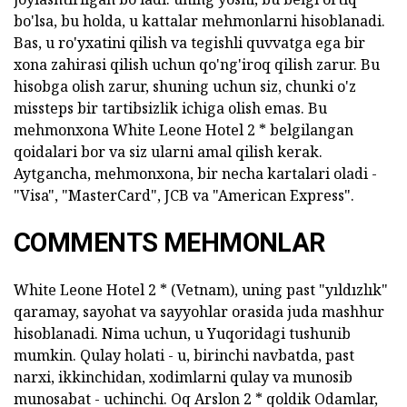
bo'lsa, bu holda, u kattalar mehmonlarni hisoblanadi.
Bas, u ro'yxatini qilish va tegishli quvvatga ega bir
xona zahirasi qilish uchun qo'ng'iroq qilish zarur. Bu
hisobga olish zarur, shuning uchun siz, chunki o'z
missteps bir tartibsizlik ichiga olish emas. Bu
mehmonxona White Leone Hotel 2 * belgilangan
qoidalari bor va siz ularni amal qilish kerak.
Aytgancha, mehmonxona, bir necha kartalari oladi -
"Visa", "MasterCard", JCB va "American Express".
COMMENTS MEHMONLAR
White Leone Hotel 2 * (Vetnam), uning past "yıldızlık"
qaramay, sayohat va sayyohlar orasida juda mashhur
hisoblanadi. Nima uchun, u Yuqoridagi tushunib
mumkin. Qulay holati - u, birinchi navbatda, past
narxi, ikkinchidan, xodimlarni qulay va munosib
munosabat - uchinchi. Oq Arslon 2 * qoldik Odamlar,