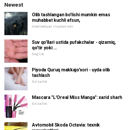
Newest
Olib tashlangan bo'lishi mumkin emas
muhabbat kuchli afsun,
Intellektual rivojlanishi
Suv qo'llari ustida pufakchalar - qizamiq,
qo'tir yoki ...
Sog'lik
Piyoda Quruq makkajo'xori - uyda olib
tashlash
Go'zallik
Mascara "L'Oreal Miss Manga": xarid sharh
Go'zallik
Avtomobil Skoda Octavia: texnik