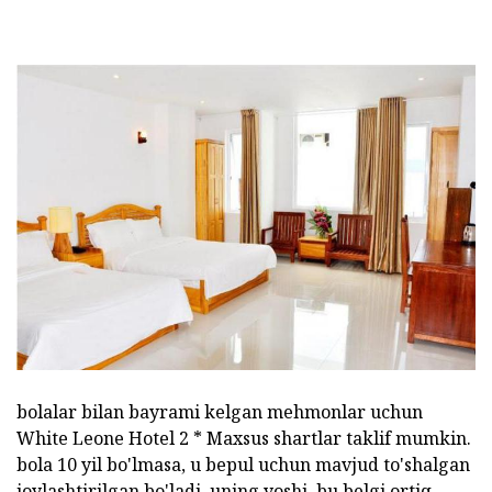
bolalar bilan bayrami kelgan mehmonlar uchun
White Leone Hotel 2 * Maxsus shartlar taklif mumkin.
bola 10 yil bo'lmasa, u bepul uchun mavjud to'shalgan
joylashtirilgan bo'ladi. uning yoshi, bu belgi ortiq