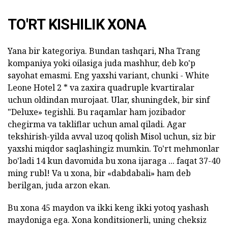
TO'RT KISHILIK XONA
Yana bir kategoriya. Bundan tashqari, Nha Trang
kompaniya yoki oilasiga juda mashhur, deb ko'p
sayohat emasmi. Eng yaxshi variant, chunki - White
Leone Hotel 2 * va zaxira quadruple kvartiralar
uchun oldindan murojaat. Ular, shuningdek, bir sinf
"Deluxe» tegishli. Bu raqamlar ham jozibador
chegirma va takliflar uchun amal qiladi. Agar
tekshirish-yilda avval uzoq qolish Misol uchun, siz bir
yaxshi miqdor saqlashingiz mumkin. To'rt mehmonlar
bo'ladi 14 kun davomida bu xona ijaraga ... faqat 37-40
ming rubl! Va u xona, bir «dabdabali» ham deb
berilgan, juda arzon ekan.
Bu xona 45 maydon va ikki keng ikki yotoq yashash
maydoniga ega. Xona konditsionerli, uning cheksiz