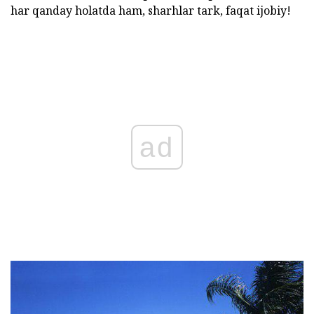
har qanday holatda ham, sharhlar tark, faqat ijobiy!
ad