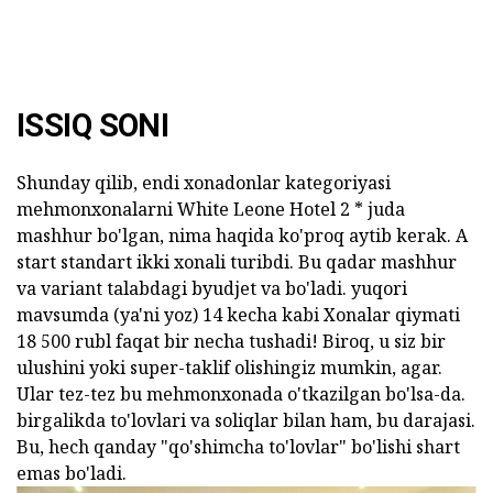
ISSIQ SONI
Shunday qilib, endi xonadonlar kategoriyasi
mehmonxonalarni White Leone Hotel 2 * juda
mashhur bo'lgan, nima haqida ko'proq aytib kerak. A
start standart ikki xonali turibdi. Bu qadar mashhur
va variant talabdagi byudjet va bo'ladi. yuqori
mavsumda (ya'ni yoz) 14 kecha kabi Xonalar qiymati
18 500 rubl faqat bir necha tushadi! Biroq, u siz bir
ulushini yoki super-taklif olishingiz mumkin, agar.
Ular tez-tez bu mehmonxonada o'tkazilgan bo'lsa-da.
birgalikda to'lovlari va soliqlar bilan ham, bu darajasi.
Bu, hech qanday "qo'shimcha to'lovlar" bo'lishi shart
emas bo'ladi.