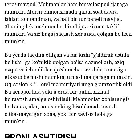
teras mavjud. Mehmonlar ham bir velosiped ijaraga
mumkin. Men mehmonxonada qabul soat davra
ishlari xursandman, va hali bir tur paneli mavjud.
Shuningdek, mehmonlar bir chipta xizmat taklif
mumkin. Va siz bagaj saqlash xonasida qolgan bo'lishi
mumkin.
Bu yerda taqdim etilgan va bir kishi "g'ildirak ustida
bo'lishi" ga ko'nikib qolgan bo'lsa dazmollash, oziq-
ovqat va ichimliklar, qo'shimcha ravishda, xonasiga
etkazib berilishi mumkin, u mashina ijaraga mumkin.
Oq Arslon 2 * Hotel ma'muriyati unga g'amxo'rlik oldi.
Bu aeroportida yoki u erda bir pullik xizmat
ko'rsatish amalga oshiriladi. Mehmonlar xohlasangiz
bo'lsa-da, ular, non-smoking hisoblanadi tovush
o'tkazmaydigan xona, yoki bir xavfsiz holatga
mumkin.
BRONLASHTIRISH