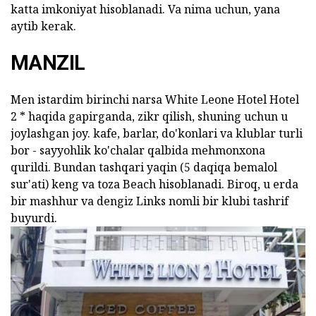
katta imkoniyat hisoblanadi. Va nima uchun, yana
aytib kerak.
MANZIL
Men istardim birinchi narsa White Leone Hotel Hotel
2 * haqida gapirganda, zikr qilish, shuning uchun u
joylashgan joy. kafe, barlar, do'konlari va klublar turli
bor - sayyohlik ko'chalar qalbida mehmonxona
qurildi. Bundan tashqari yaqin (5 daqiqa bemalol
sur'ati) keng va toza Beach hisoblanadi. Biroq, u erda
bir mashhur va dengiz Links nomli bir klubi tashrif
buyurdi.