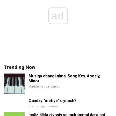
ad
Trending Now
Musiqa ohangi nima. Song Key. Asosiy,
Minor
Madaniyat va san'at
Qanday "mafiya" o'ynash?
Qiziqadigan narsa
Ingliz tilida qiyosiy va mukammal darajani