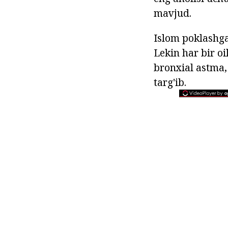
mavjud.
Islom poklashga
Lekin har bir o
bronxial astma, 
targ'ib.