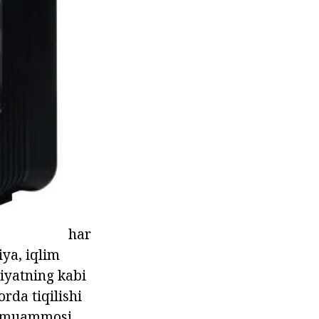
har
iya, iqlim
liyatning kabi
rda tiqilishi
ash muammosi