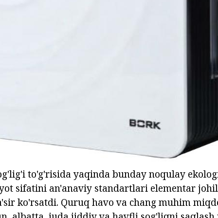
g'lig'i to'g'risida yaqinda bunday noqulay ekolog
yot sifatini an'anaviy standartlari elementar johi
ta'sir ko'rsatdi. Quruq havo va chang muhim miqdo
un, albatta, juda jiddiy va havfli sog'liqni saql