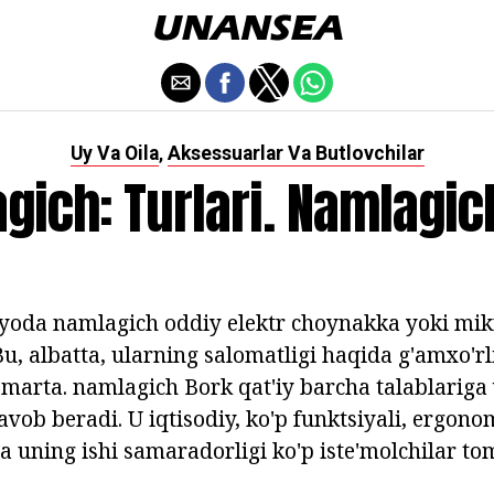
Uy Va Oila
Aksessuarlar Va Butlovchilar
,
gich: Turlari. Namlagic
da namlagich oddiy elektr choynakka yoki mikro
u, albatta, ularning salomatligi haqida g'amxo'rl
 marta. namlagich Bork qat'iy barcha talablariga 
avob beradi. U iqtisodiy, ko'p funktsiyali, ergono
a uning ishi samaradorligi ko'p iste'molchilar t