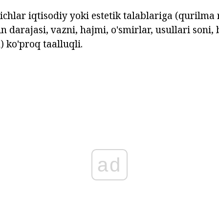
chlar iqtisodiy yoki estetik talablariga (qurilma
in darajasi, vazni, hajmi, o'smirlar, usullari soni
) ko'proq taalluqli.
ad