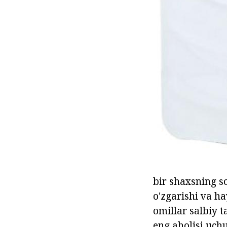
bir shaxsning so
o'zgarishi va ha
omillar salbiy 
eng aholisi uch