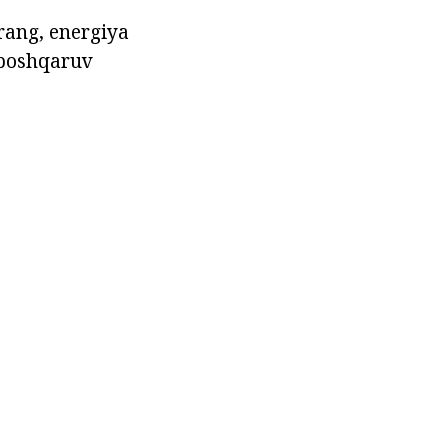
 rang, energiya
, boshqaruv