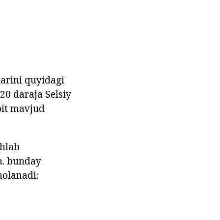
arini quyidagi
-20 daraja Selsiy
oit mavjud
shlab
sh. bunday
holanadi: