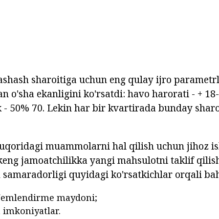
ashash sharoitiga uchun eng qulay ijro parametrl
an o'sha ekanligini ko'rsatdi: havo harorati - + 18
 - 50% 70. Lekin har bir kvartirada bunday shar
yuqoridagi muammolarni hal qilish uchun jihoz i
keng jamoatchilikka yangi mahsulotni taklif qili
 samaradorligi quyidagi ko'rsatkichlar orqali ba
Nemlendirme maydoni;
 imkoniyatlar.