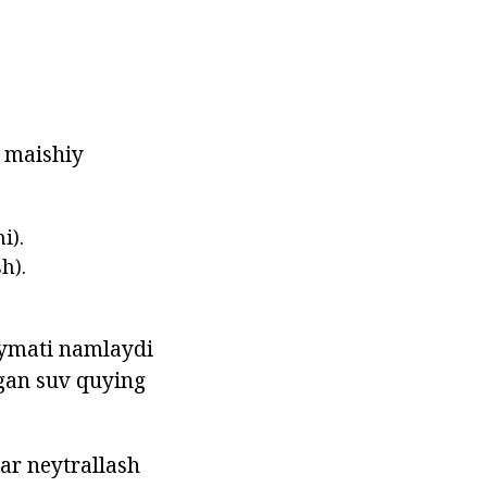
maishiy
i).
h).
iymati namlaydi
ngan suv quying
lar neytrallash