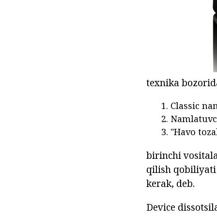
texnika bozorida
Classic nam
Namlatuvchi
"Havo toza
birinchi vosita
qilish qobiliyat
kerak, deb.
Device dissotsil