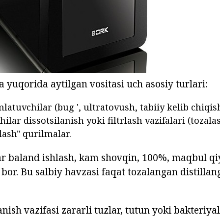
 yuqorida aytilgan vositasi uch asosiy turlari:
latuvchilar (bug ', ultratovush, tabiiy kelib chiqish
lar dissotsilanish yoki filtrlash vazifalari (tozalas
lash" qurilmalar.
lar baland ishlash, kam shovqin, 100%, maqbul q
i bor. Bu salbiy havzasi faqat tozalangan distilla
anish vazifasi zararli tuzlar, tutun yoki bakteriya