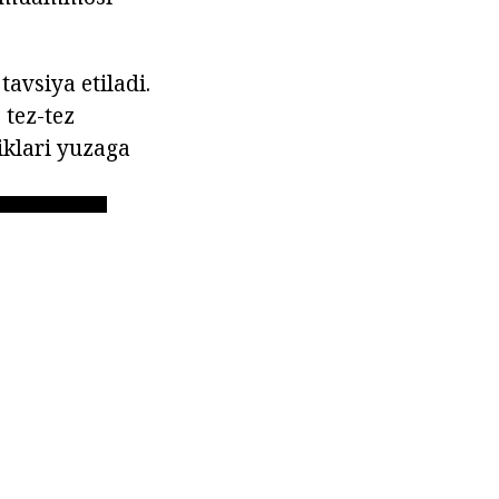
avsiya etiladi.
 tez-tez
iklari yuzaga