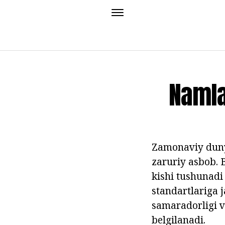
Namla
Zamonaviy dunyo
zaruriy asbob. B
kishi tushunadi
standartlariga j
samaradorligi v
belgilanadi.