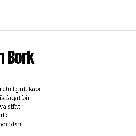
h Bork
to'lqinli kabi
ik faqat bir
va sifat
mik.
omonidan