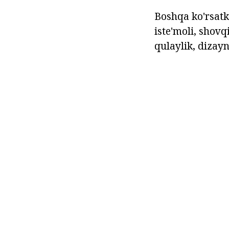
Boshqa ko'rsatki
iste'moli, shovq
qulaylik, dizayn