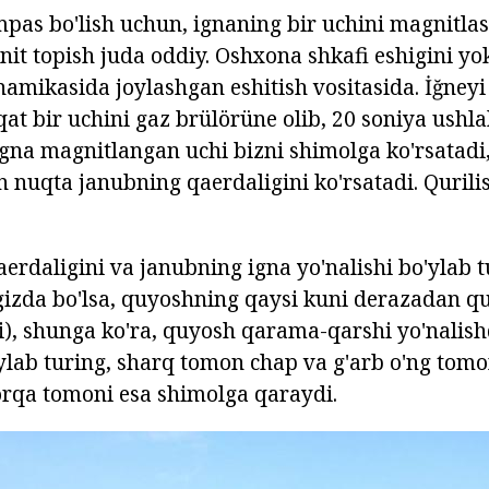
mpas bo'lish uchun, ignaning bir uchini magnitlas
it topish juda oddiy. Oshxona shkafi eshigini yo
amikasida joylashgan eshitish vositasida. İğney
qat bir uchini gaz brülörüne olib, 20 soniya ushla
igna magnitlangan uchi bizni shimolga ko'rsatadi
nuqta janubning qaerdaligini ko'rsatadi. Qurili
aerdaligini va janubning igna yo'nalishi bo'ylab 
gizda bo'lsa, quyoshning qaysi kuni derazadan q
i), shunga ko'ra, quyosh qarama-qarshi yo'nalishd
'ylab turing, sharq tomon chap va g'arb o'ng to
 orqa tomoni esa shimolga qaraydi.