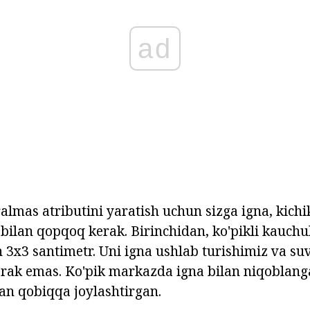
ad
ralmas atributini yaratish uchun sizga igna, kichik
bilan qopqoq kerak. Birinchidan, ko'pikli kauchu
 3x3 santimetr. Uni igna ushlab turishimiz va su
rak emas. Ko'pik markazda igna bilan niqoblang
lan qobiqqa joylashtirgan.