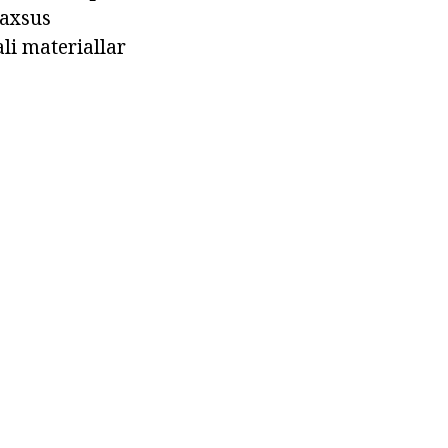
maxsus
li materiallar