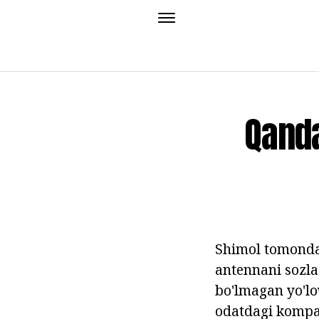
Qanda
Shimol tomonda 
antennani sozla
bo'lmagan yo'lov
odatdagi kompas