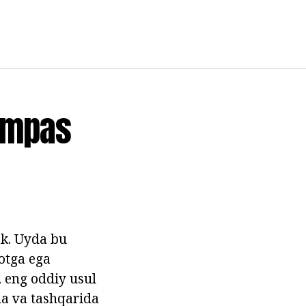
Kompas
ak. Uyda bu
otga ega
, eng oddiy usul
da va tashqarida