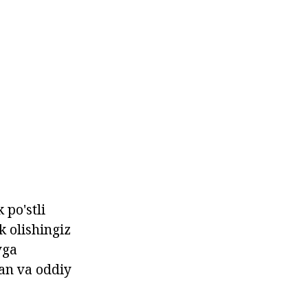
 po'stli
k olishingiz
vga
an va oddiy