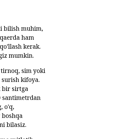
ni bilish muhim,
g qaerda ham
qo'llash kerak.
ngiz mumkin.
tirnoq, sim yoki
 surish kifoya.
 bir sirtga
40 santimetrdan
, o'q,
g boshqa
i bilasiz.