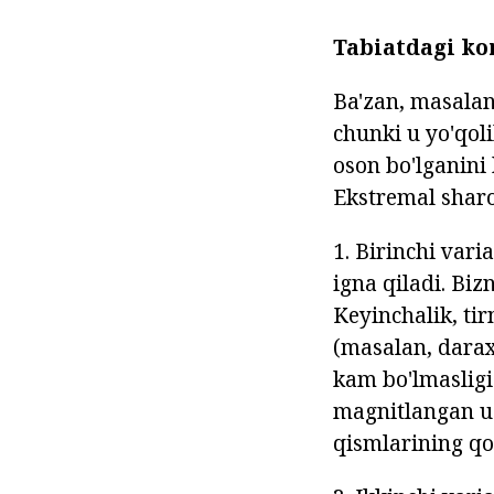
Tabiatdagi ko
Ba'zan, masalan
chunki u yo'qol
oson bo'lganini
Ekstremal shar
1. Birinchi var
igna qiladi. Biz
Keyinchalik, tir
(masalan, darax
kam bo'lmasligi 
magnitlangan uc
qismlarining qo