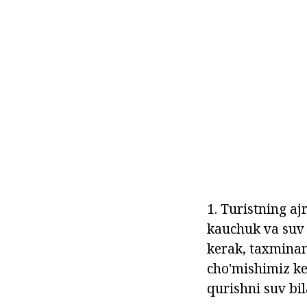
1. Turistning aj
kauchuk va suv 
kerak, taxminan
cho'mishimiz ke
qurishni suv bi