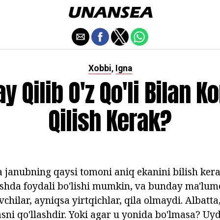
Xobbi
Igna
,
y Qilib O'z Qo'li Bilan 
Qilish Kerak?
janubning qaysi tomoni aniq ekanini bilish ker
shda foydali bo'lishi mumkin, va bunday ma'lum
chilar, ayniqsa yirtqichlar, qila olmaydi. Albatta
ni qo'llashdir. Yoki agar u yonida bo'lmasa? Uy