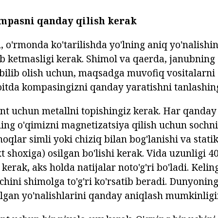
mpasni qanday qilish kerak
, o'rmonda ko'tarilishda yo'lning aniq yo'nalishi
ib ketmasligi kerak. Shimol va qaerda, janubnin
 bilib olish uchun, maqsadga muvofiq vositalarni 
oitda kompasingizni qanday yaratishni tanlashi
iant uchun metallni topishingiz kerak. Har qanday 
ning o'qimizni magnetizatsiya qilish uchun sochni
noqlar simli yoki chiziq bilan bog'lanishi va statik
t shoxiga) osilgan bo'lishi kerak. Vida uzunligi 
kerak, aks holda natijalar noto'g'ri bo'ladi. Keling
hini shimolga to'g'ri ko'rsatib beradi. Dunyonin
lgan yo'nalishlarini qanday aniqlash mumkinligin