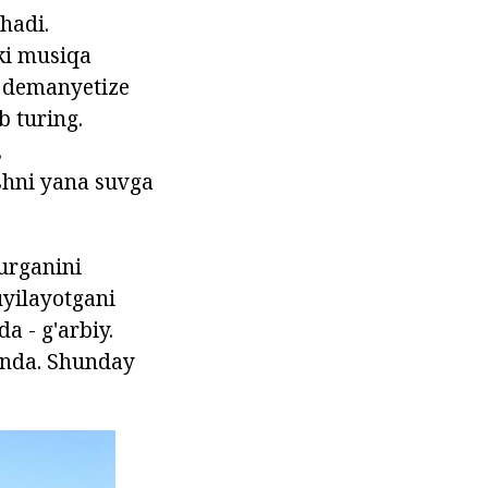
hadi.
ki musiqa
i demanyetize
b turing.
,
shni yana suvga
turganini
uyilayotgani
a - g'arbiy.
monda. Shunday