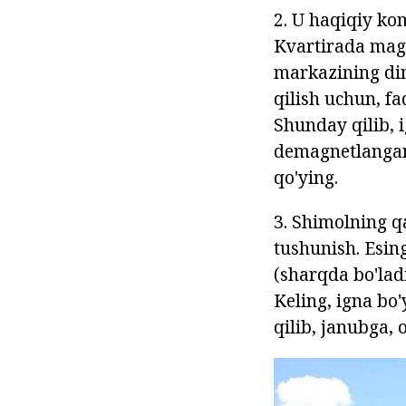
2. U haqiqiy ko
Kvartirada magn
markazining din
qilish uchun, fa
Shunday qilib, 
demagnetlangan 
qo'ying.
3. Shimolning q
tushunish. Esin
(sharqda bo'lad
Keling, igna bo
qilib, janubga,