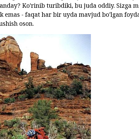
anday? Ko'rinib turibdiki, bu juda oddiy. Sizga 
k emas - faqat har bir uyda mavjud bo'lgan foyda
ushish oson.