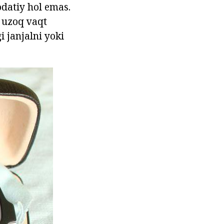
odatiy hol emas.
i uzoq vaqt
 janjalni yoki