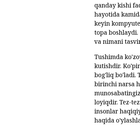
qanday kishi fa
hayotida kamida
keyin kompyuter
topa boshlaydi. 
va nimani tasvi
Tushimda ko'zo
kutishdir. Ko'p
bog'liq bo'ladi
birinchi narsa 
munosabatingizni
loyiqdir. Tez-te
insonlar haqiqi
haqida o'ylashl