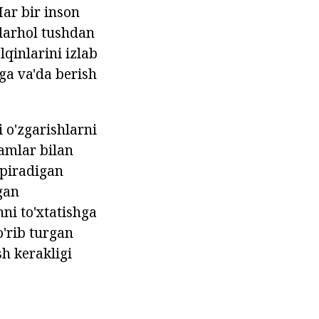
Har bir inson
 darhol tushdan
qinlarini izlab
ga va'da berish
o'zgarishlarni
amlar bilan
apiradigan
gan
ni to'xtatishga
o'rib turgan
h kerakligi