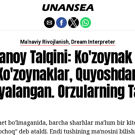
Ma'naviy Rivojlanish
Dream Interpreter
,
anoy Talqini: Ko'zoynak
Ko'zoynaklar, Quyoshda
alangan. Orzularning T
net bo'lmaganida, barcha sharhlar ma'lum bir ki
qochoq" deb ataldi. Endi tushining ma'nosini bilis