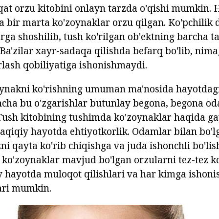
qat orzu kitobini onlayn tarzda o'qishi mumkin. 
 bir marta ko'zoynaklar orzu qilgan. Ko'pchilik
ga shoshilib, tush ko'rilgan ob'ektning barcha tal
Ba'zilar xayr-sadaqa qilishda befarq bo'lib, nima
rlash qobiliyatiga ishonishmaydi.
ynakni ko'rishning umuman ma'nosida hayotdagi 
incha bu o'zgarishlar butunlay begona, begona od
. Tush kitobining tushimda ko'zoynaklar haqida g
haqiqiy hayotda ehtiyotkorlik. Odamlar bilan bo'l
 qayta ko'rib chiqishga va juda ishonchli bo'lish
z ko'zoynaklar mavjud bo'lgan orzularni tez-tez k
y hayotda muloqot qilishlari va har kimga ishonis
ari mumkin.