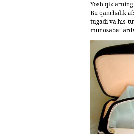
Yosh qizlarning
Bu qanchalik af
tugadi va his-t
munosabatlardag