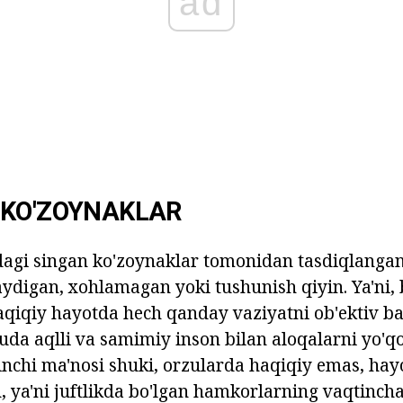
ad
 KO'ZOYNAKLAR
hdagi singan ko'zoynaklar tomonidan tasdiqlangan
ydigan, xohlamagan yoki tushunish qiyin. Ya'ni,
haqiqiy hayotda hech qanday vaziyatni ob'ektiv b
juda aqlli va samimiy inson bilan aloqalarni yo'qo
nchi ma'nosi shuki, orzularda haqiqiy emas, hay
, ya'ni juftlikda bo'lgan hamkorlarning vaqtincha