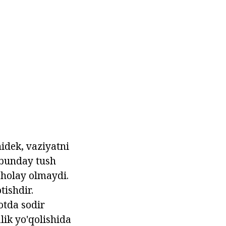
idek, vaziyatni
 bunday tush
aholay olmaydi.
tishdir.
otda sodir
lik yo'qolishida