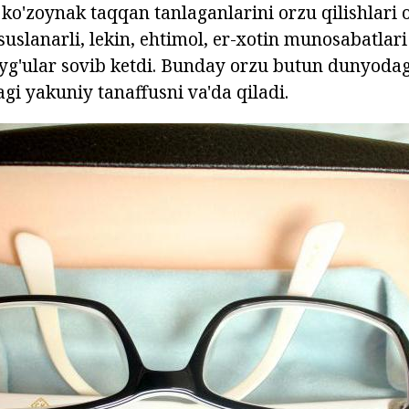
 ko'zoynak taqqan tanlaganlarini orzu qilishlari 
suslanarli, lekin, ehtimol, er-xotin munosabatlar
uyg'ular sovib ketdi. Bunday orzu butun dunyodagi
i yakuniy tanaffusni va'da qiladi.