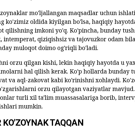
zoynaklar mo'ljallangan maqsadlar uchun ishlati
ng ko'zimiz oldida kiyilgan bo'lsa, haqiqiy hayot
t qilishning imkoni yo'q. Ko'pincha, bunday tu
k, intemperat, qiziqishsiz va tajovuzkor odam bil
nday muloqot doimo og'riqli bo'ladi.
hni orzu qilgan kishi, lekin haqiqiy hayotda u ya
molarni hal qilish kerak. Ko'p hollarda bunday t
at va aql-zakovat kabi ko'rinishni xohlaydi. Ko'
 o'zgarishlarni orzu qilayotgan vaziyatlar mavjud
onlar turli xil ta'lim muassasalariga borib, inter
ishlari mumkin.
R KO'ZOYNAK TAQQAN