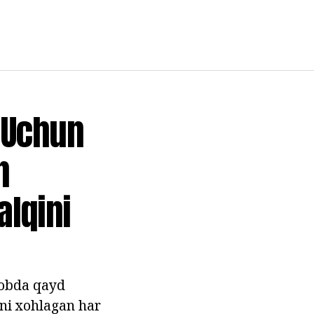
 Uchun
n
alqini
tobda qayd
hni xohlagan har