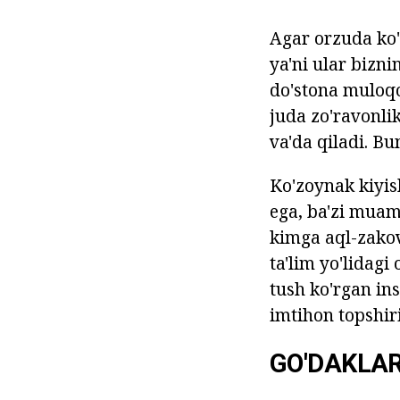
Agar orzuda ko'
ya'ni ular bizni
do'stona muloqo
juda zo'ravonli
va'da qiladi. Bu
Ko'zoynak kiyis
ega, ba'zi muam
kimga aql-zakov
ta'lim yo'lidagi
tush ko'rgan ins
imtihon topshir
GO'DAKLA