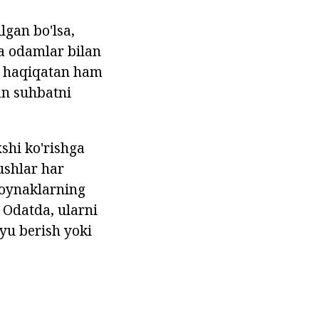
lgan bo'lsa,
da odamlar bilan
sh haqiqatan ham
an suhbatni
xshi ko'rishga
ushlar har
zoynaklarning
. Odatda, ularni
vyu berish yoki