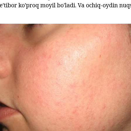
e'tibor ko'proq moyil bo'ladi. Va ochiq-oydin nuq