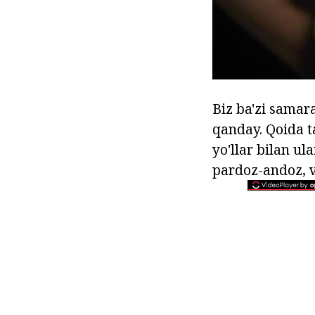
Biz ba'zi samara
qanday. Qoida t
yo'llar bilan u
pardoz-andoz, v