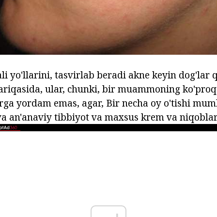
li yo'llarini, tasvirlab beradi akne keyin dog'lar
ariqasida, ular, chunki, bir muammoning ko'pro
larga yordam emas, agar, Bir necha oy o'tishi mum
a an'anaviy tibbiyot va maxsus krem va niqoblar