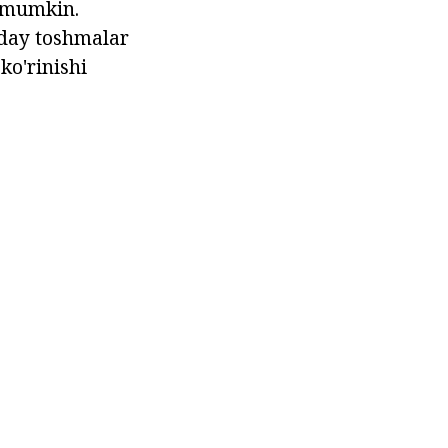
a mumkin.
day toshmalar
ko'rinishi