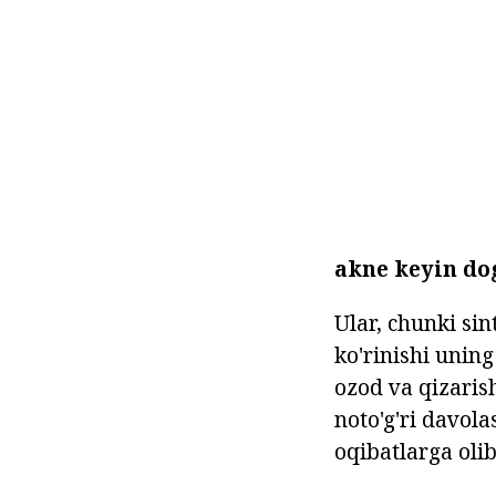
akne keyin do
Ular, chunki si
ko'rinishi uning
ozod va qizarish
noto'g'ri davola
oqibatlarga olib