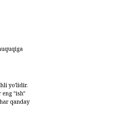
 huquqiga
i yo'lidir.
 eng "ish"
u har qanday