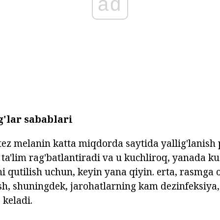
ad
g'lar sabablari
ntez melanin katta miqdorda saytida yallig'lanish
 ta'lim rag'batlantiradi va u kuchliroq, yanada k
i qutilish uchun, keyin yana qiyin. erta, rasmga 
sh, shuningdek, jarohatlarning kam dezinfeksiya, 
 keladi.