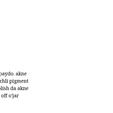
 paydo. akne
uchli pigment
olish da akne
off o'jar