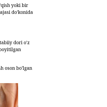
'qish yoki bir
ajasi do'konida
biiy dori o'z
boyitilgan
sh oson bo'lgan