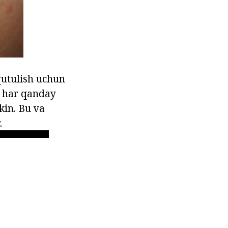
 qutulish uchun
q har qanday
kin. Bu va
.