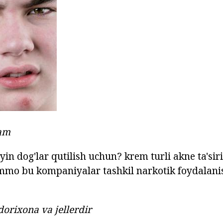
eam
n dog'lar qutilish uchun? krem turli akne ta'siri
mmo bu kompaniyalar tashkil narkotik foydalani
rixona va jellerdir