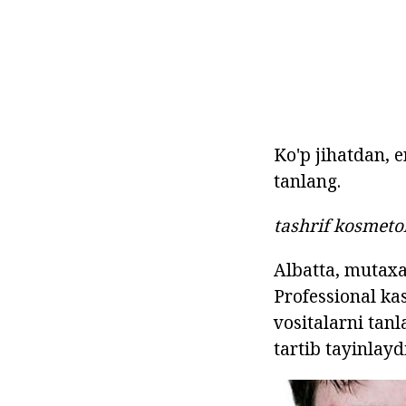
Ko'p jihatdan, 
tanlang.
tashrif kosmeto
Albatta, mutaxas
Professional kas
vositalarni tan
tartib tayinlay