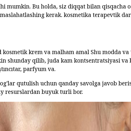
shi mumkin. Bu holda, siz diqqat bilan qisqacha o
 maslahatlashing kerak. kosmetika terapevtik dar
 kosmetik krem va malham amal Shu modda va ta
kin shunday qilib, juda kam kontsentratsiyasi va 
tıncıtar, parfyum va.
og'lar qutulish uchun qanday savolga javob beri
y resurslardan buyuk turli bor.