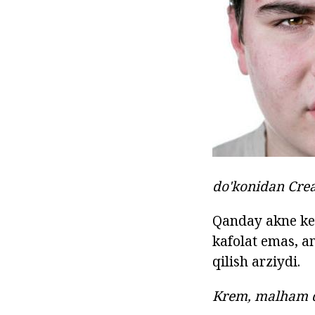
do'konidan Cr
Qanday akne keyi
kafolat emas, a
qilish arziydi.
Krem, malham do