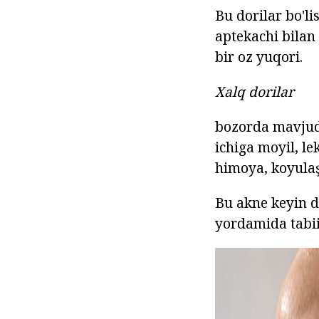
Bu dorilar bo'li
aptekachi bilan
bir oz yuqori.
Xalq dorilar
bozorda mavjud
ichiga moyil, le
himoya, koyulaş
Bu akne keyin d
yordamida tabii