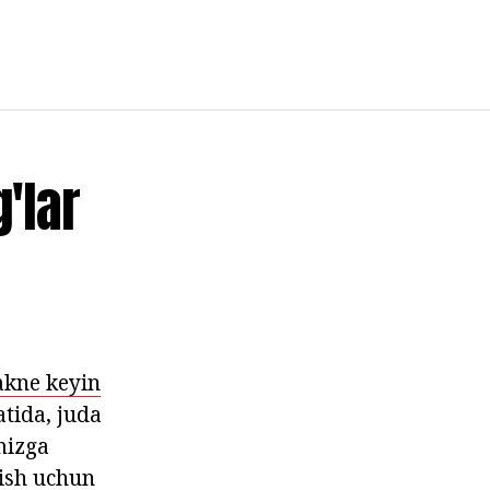
'lar
akne keyin
tida, juda
imizga
lish uchun