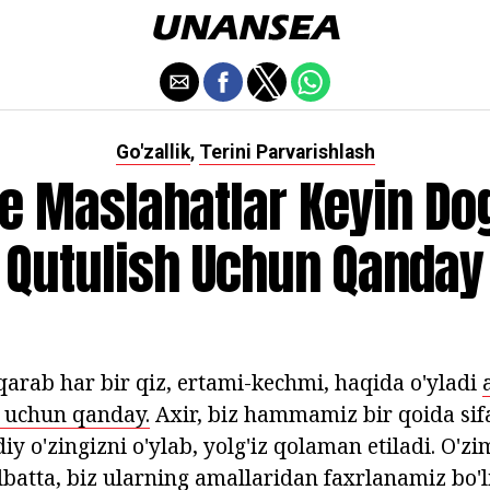
Go'zallik
Terini Parvarishlash
,
e Maslahatlar Keyin Dog
Qutulish Uchun Qanday
 qarab har bir qiz, ertami-kechmi, haqida o'yladi
h uchun qanday.
Axir, biz hammamiz bir qoida sifa
iy o'zingizni o'ylab, yolg'iz qolaman etiladi. O'z
atta, biz ularning amallaridan faxrlanamiz bo'