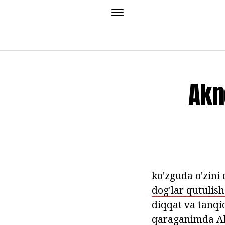
Akn
ko'zguda o'zini
dog'lar qutulis
diqqat va tanqid
qaraganimda Alb