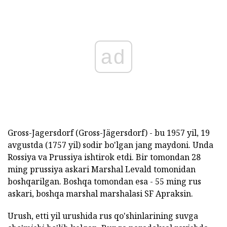
ad
Gross-Jagersdorf (Gross-Jägersdorf) - bu 1957 yil, 19
avgustda (1757 yil) sodir bo'lgan jang maydoni. Unda
Rossiya va Prussiya ishtirok etdi. Bir tomondan 28
ming prussiya askari Marshal Levald tomonidan
boshqarilgan. Boshqa tomondan esa - 55 ming rus
askari, boshqa marshal marshalasi SF Apraksin.
Urush, etti yil urushida rus qo'shinlarining suvga