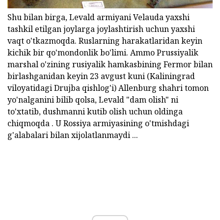
Shu bilan birga, Levald armiyani Velauda yaxshi
tashkil etilgan joylarga joylashtirish uchun yaxshi
vaqt o'tkazmoqda. Ruslarning harakatlaridan keyin
kichik bir qo'mondonlik bo'limi. Ammo Prussiyalik
marshal o'zining rusiyalik hamkasbining Fermor bilan
birlashganidan keyin 23 avgust kuni (Kaliningrad
viloyatidagi Drujba qishlog'i) Allenburg shahri tomon
yo'nalganini bilib qolsa, Levald "dam olish" ni
to'xtatib, dushmanni kutib olish uchun oldinga
chiqmoqda . U Rossiya armiyasining o'tmishdagi
g'alabalari bilan xijolatlanmaydi ...