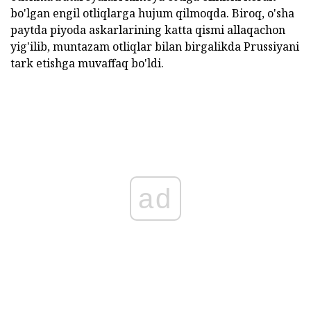
bo'lgan engil otliqlarga hujum qilmoqda. Biroq, o'sha
paytda piyoda askarlarining katta qismi allaqachon
yig'ilib, muntazam otliqlar bilan birgalikda Prussiyani
tark etishga muvaffaq bo'ldi.
ad