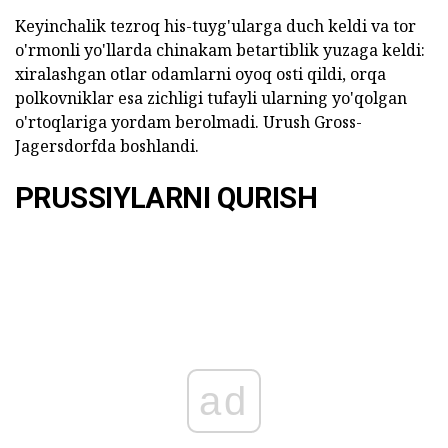
Keyinchalik tezroq his-tuyg'ularga duch keldi va tor
o'rmonli yo'llarda chinakam betartiblik yuzaga keldi:
xiralashgan otlar odamlarni oyoq osti qildi, orqa
polkovniklar esa zichligi tufayli ularning yo'qolgan
o'rtoqlariga yordam berolmadi. Urush Gross-
Jagersdorfda boshlandi.
PRUSSIYLARNI QURISH
ad