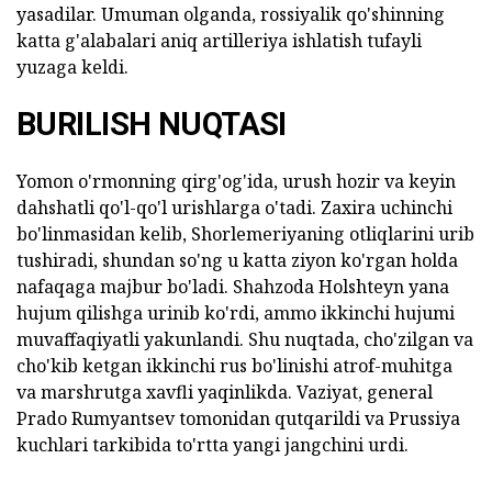
yasadilar. Umuman olganda, rossiyalik qo'shinning
katta g'alabalari aniq artilleriya ishlatish tufayli
yuzaga keldi.
BURILISH NUQTASI
Yomon o'rmonning qirg'og'ida, urush hozir va keyin
dahshatli qo'l-qo'l urishlarga o'tadi. Zaxira uchinchi
bo'linmasidan kelib, Shorlemeriyaning otliqlarini urib
tushiradi, shundan so'ng u katta ziyon ko'rgan holda
nafaqaga majbur bo'ladi. Shahzoda Holshteyn yana
hujum qilishga urinib ko'rdi, ammo ikkinchi hujumi
muvaffaqiyatli yakunlandi. Shu nuqtada, cho'zilgan va
cho'kib ketgan ikkinchi rus bo'linishi atrof-muhitga
va marshrutga xavfli yaqinlikda. Vaziyat, general
Prado Rumyantsev tomonidan qutqarildi va Prussiya
kuchlari tarkibida to'rtta yangi jangchini urdi.