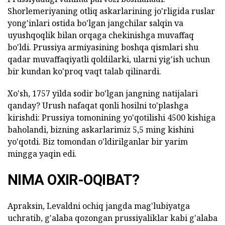
Shorlemeriyaning otliq askarlarining jo'rligida ruslar
yong'inlari ostida bo'lgan jangchilar salqin va
uyushqoqlik bilan orqaga chekinishga muvaffaq
bo'ldi. Prussiya armiyasining boshqa qismlari shu
qadar muvaffaqiyatli qoldilarki, ularni yig'ish uchun
bir kundan ko'proq vaqt talab qilinardi.
Xo'sh, 1757 yilda sodir bo'lgan jangning natijalari
qanday? Urush nafaqat qonli hosilni to'plashga
kirishdi: Prussiya tomonining yo'qotilishi 4500 kishiga
baholandi, bizning askarlarimiz 5,5 ming kishini
yo'qotdi. Biz tomondan o'ldirilganlar bir yarim
mingga yaqin edi.
NIMA OXIR-OQIBAT?
Apraksin, Levaldni ochiq jangda mag'lubiyatga
uchratib, g'alaba qozongan prussiyaliklar kabi g'alaba