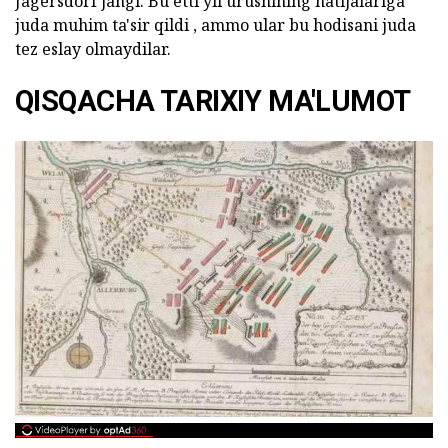
Jagersdorf jangi. Bu etti yil urushining natijalariga
juda muhim ta'sir qildi , ammo ular bu hodisani juda
tez eslay olmaydilar.
QISQACHA TARIXIY MA'LUMOT