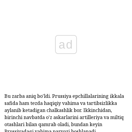
ad
Bu zarba aniq bo'ldi. Prussiya epchillalarining ikkala
safida ham tezda haqiqiy vahima va tartibsizlikka
aylanib ketadigan chalkashlik bor. Ikkinchidan,
birinchi navbatda o'z askarlarini artilleriya va miltiq
otashlari bilan qamrab oladi, bundan keyin
Prussiyadagi vahima parvozi boshlanadi.