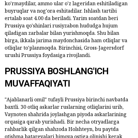
ko'rmaydilar, ammo ular o'z lageridan eshitiladigan
buyruqlar va nog'ora eshitadilar. Ishlash tartibi
ertalab soat 4.00 da beriladi. Yarim soatdan beri
Prussiya qo'shinlari rusiyzabon hududga hujum
qiladigan zarbalar bilan yurishmoqda. Shu bilan
birga, ikkala jarima maydonchasida ham otliqlar va
otliqlar to'planmoqda. Birinchisi, Gross-Jagersdorf
urushi Prussiya foydasiga rivojlandi.
PRUSSIYA BOSHLANG'ICH
MUVAFFAQIYATI
"Ajablanarli omil" tufayli Prussiya birinchi navbatda
baxtli. 30 otliq askarlar ruslarning otliqlarini urib,
Vaynoten shahrida joylashgan piyoda askarlarining
orqasiga qarab yurishadi. Bir necha otryadlarga
rahbarlik qilgan shahzoda Holshteyn, bu paytda
otishma batareyalari himoya ostiga olinishi kerak