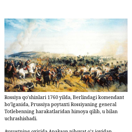
Rossiya qo'shinlari 1760 yilda, Berlindagi komendant
bo'lganida, Prussiya poytaxti Rossiyaning general
Totlebenning harakatlaridan himoya qilib, u bilan
uchrashishadi.
Avgustning oxirida Apakson nihoyat o'z joyidan