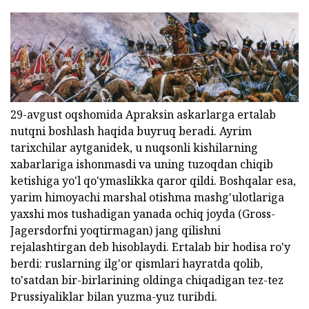
29-avgust oqshomida Apraksin askarlarga ertalab
nutqni boshlash haqida buyruq beradi. Ayrim
tarixchilar aytganidek, u nuqsonli kishilarning
xabarlariga ishonmasdi va uning tuzoqdan chiqib
ketishiga yo'l qo'ymaslikka qaror qildi. Boshqalar esa,
yarim himoyachi marshal otishma mashg'ulotlariga
yaxshi mos tushadigan yanada ochiq joyda (Gross-
Jagersdorfni yoqtirmagan) jang qilishni
rejalashtirgan deb hisoblaydi. Ertalab bir hodisa ro'y
berdi: ruslarning ilg'or qismlari hayratda qolib,
to'satdan bir-birlarining oldinga chiqadigan tez-tez
Prussiyaliklar bilan yuzma-yuz turibdi.