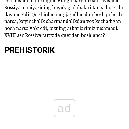
cho'mishi bo'lib kelgan. Bunga paradoksal ravishda
Rossiya armiyasining buyuk g'alabalari tarixi bu erda
davom etdi. Qo'shinlarning jasadlaridan boshqa hech
narsa, keyinchalik sharmandalikdan voz kechadigan
hech narsa yo'q edi, bizning askarlarimiz tushmadi.
XVIII asr Rossiya tarixida qaerdan boshlandi?
PREHISTORIK
ad