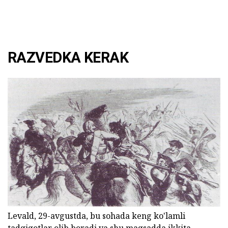
RAZVEDKA KERAK
Levald, 29-avgustda, bu sohada keng ko'lamli
tadqiqotlar olib boradi va shu maqsadda ikkita