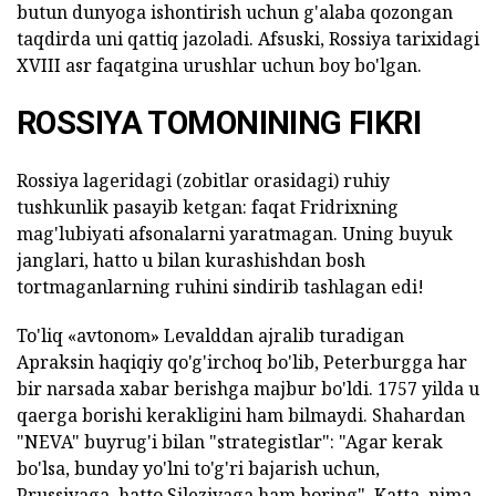
butun dunyoga ishontirish uchun g'alaba qozongan
taqdirda uni qattiq jazoladi. Afsuski, Rossiya tarixidagi
XVIII asr faqatgina urushlar uchun boy bo'lgan.
ROSSIYA TOMONINING FIKRI
Rossiya lageridagi (zobitlar orasidagi) ruhiy
tushkunlik pasayib ketgan: faqat Fridrixning
mag'lubiyati afsonalarni yaratmagan. Uning buyuk
janglari, hatto u bilan kurashishdan bosh
tortmaganlarning ruhini sindirib tashlagan edi!
To'liq «avtonom» Levalddan ajralib turadigan
Apraksin haqiqiy qo'g'irchoq bo'lib, Peterburgga har
bir narsada xabar berishga majbur bo'ldi. 1757 yilda u
qaerga borishi kerakligini ham bilmaydi. Shahardan
"NEVA" buyrug'i bilan "strategistlar": "Agar kerak
bo'lsa, bunday yo'lni to'g'ri bajarish uchun,
Prussiyaga, hatto Sileziyaga ham boring". Katta, nima