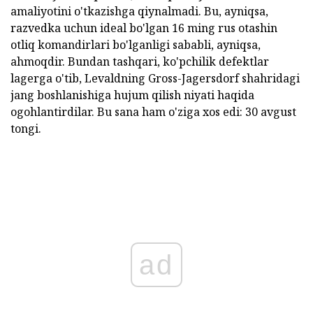
amaliyotini o'tkazishga qiynalmadi. Bu, ayniqsa,
razvedka uchun ideal bo'lgan 16 ming rus otashin
otliq komandirlari bo'lganligi sababli, ayniqsa,
ahmoqdir. Bundan tashqari, ko'pchilik defektlar
lagerga o'tib, Levaldning Gross-Jagersdorf shahridagi
jang boshlanishiga hujum qilish niyati haqida
ogohlantirdilar. Bu sana ham o'ziga xos edi: 30 avgust
tongi.
ad