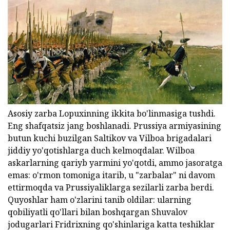
Asosiy zarba Lopuxinning ikkita bo'linmasiga tushdi.
Eng shafqatsiz jang boshlanadi. Prussiya armiyasining
butun kuchi buzilgan Saltikov va Vilboa brigadalari
jiddiy yo'qotishlarga duch kelmoqdalar. Wilboa
askarlarning qariyb yarmini yo'qotdi, ammo jasoratga
emas: o'rmon tomoniga itarib, u "zarbalar" ni davom
ettirmoqda va Prussiyaliklarga sezilarli zarba berdi.
Quyoshlar ham o'zlarini tanib oldilar: ularning
qobiliyatli qo'llari bilan boshqargan Shuvalov
jodugarlari Fridrixning qo'shinlariga katta teshiklar