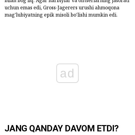
bilan bog'liq. Agar harbiylar va ofitserlarning jasorati
uchun emas edi, Gross-Jagerers urushi ahmoqona
mag'lubiyatning epik misoli bo'lishi mumkin edi.
ad
JANG QANDAY DAVOM ETDI?