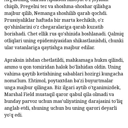
chiqib, Pregelni tez va shoshma-shoshar qilishga
majbur qilib, Nemanga shoshilib qarab qochdi.
Prussiyaliklar haftada bir marta kechikib, o'z
qo'shinlarini o'z chegaralariga qarab kuzatib
borishadi. Chet ellik rus qo'shinida boshlanadi. Qalmiq
otliqlari uning epidemiyasidan shikastlanishdi, chunki
ular vatanlariga qaytishga majbur edilar.
Apraksin ishdan chetlatildi, mahkamaga hukm qilindi,
ammo u qon tomiridan halok bo'lishidan oldin. Uning
vahima qaytib ketishining sabablari hozirgi kungacha
noma'lum. Ehtimol, poytaxtdan ba'zi buyurtmalar
unga majbur qilingan. Biz ilgari aytib o'tganimizdek,
Marshal Field mustaqil qaror qabul qila olmadi va
bunday parvoz uchun mas'uliyatining darajasini to'liq
anglab etdi, shuning uchun bu uning qarori deyarli
yo'q edi.