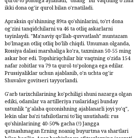
qurol-to'polonga aylanadi, "ohang" bir vaqtning o'zida
ikki dona og'ir qurol bilan o'rnatiladi.
Apraksin qo'shinning 89ta qo'shinlarini, to'rt dona
og'zini tanqidchilarni va 46 ta otliq askarlarni
tayinlaydi. "Ma'naviy qo'llab-quvvatlash" muntazam
bo'lmagan otliq otliq bo'lib chiqdi. Umuman olganda,
Rossiya dalasi marshaliga ko'ra, taxminan 50-55 ming
askar bor edi. Topshiriqchilar bir vaqtning o'zida 154
nafar zobitlar va 79 ta qurol-to'polonga ega edilar.
Prussiyaliklar uchun ajablanib, o'n uchta og'ir
Shuvalov govitseri tayyorlandi.
G'arb tarixchilarining ko'pchiligi shuni nazarga olgan
ediki, odamlar va artilleriya ruslaridagi bunday
ustunlik "g'alaba qozonishning ajablanarli joyi yo'q",
lekin ular ba'zi tafsilotlarni to'liq unutishadi: rus
qo'shinlarining 40-50% gacha (!) Jangga
qatnashmagan Erning noaniq buyurtma va shartlari