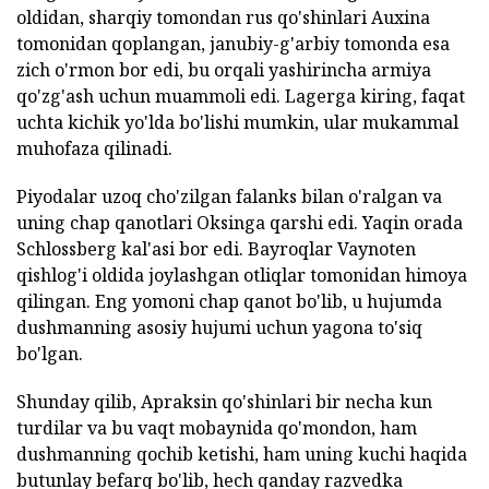
oldidan, sharqiy tomondan rus qo'shinlari Auxina
tomonidan qoplangan, janubiy-g'arbiy tomonda esa
zich o'rmon bor edi, bu orqali yashirincha armiya
qo'zg'ash uchun muammoli edi. Lagerga kiring, faqat
uchta kichik yo'lda bo'lishi mumkin, ular mukammal
muhofaza qilinadi.
Piyodalar uzoq cho'zilgan falanks bilan o'ralgan va
uning chap qanotlari Oksinga qarshi edi. Yaqin orada
Schlossberg kal'asi bor edi. Bayroqlar Vaynoten
qishlog'i oldida joylashgan otliqlar tomonidan himoya
qilingan. Eng yomoni chap qanot bo'lib, u hujumda
dushmanning asosiy hujumi uchun yagona to'siq
bo'lgan.
Shunday qilib, Apraksin qo'shinlari bir necha kun
turdilar va bu vaqt mobaynida qo'mondon, ham
dushmanning qochib ketishi, ham uning kuchi haqida
butunlay befarq bo'lib, hech qanday razvedka