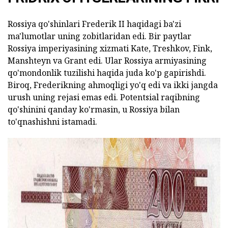
Rossiya qo'shinlari Frederik II haqidagi ba'zi
ma'lumotlar uning zobitlaridan edi. Bir paytlar
Rossiya imperiyasining xizmati Kate, Treshkov, Fink,
Manshteyn va Grant edi. Ular Rossiya armiyasining
qo'mondonlik tuzilishi haqida juda ko'p gapirishdi.
Biroq, Frederikning ahmoqligi yo'q edi va ikki jangda
urush uning rejasi emas edi. Potentsial raqibning
qo'shinini qanday ko'rmasin, u Rossiya bilan
to'qnashishni istamadi.