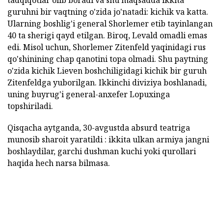
guruhni bir vaqtning o'zida jo'natadi: kichik va katta.
Ularning boshlig'i general Shorlemer etib tayinlangan
40 ta sherigi qayd etilgan. Biroq, Levald omadli emas
edi. Misol uchun, Shorlemer Zitenfeld yaqinidagi rus
qo'shinining chap qanotini topa olmadi. Shu paytning
o'zida kichik Lieven boshchiligidagi kichik bir guruh
Zitenfeldga yuborilgan. Ikkinchi diviziya boshlanadi,
uning buyrug'i general-anxefer Lopuxinga
topshiriladi.
Qisqacha aytganda, 30-avgustda absurd teatriga
munosib sharoit yaratildi : ikkita ulkan armiya jangni
boshlaydilar, garchi dushman kuchi yoki qurollari
haqida hech narsa bilmasa.