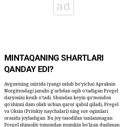
ad
MINTAQANING SHARTLARI
QANDAY EDI?
Avgustning oxirida (yangi uslub bo'yicha) Apraksin
Norgitendagi janubi-g'arbdan oqib o'tadigan Pregel
daryosini kesib o'tadi. Shundan keyin qo'mondon
qo'shinni dam olish uchun qaror qabul qiladi, Pregel
va Oksin (Pritskiy naychalari) ning suv oqimlari
orasida joylashgan. Bu joy tasodifan tanlanmagan:
Pregel shimoliy tomondan mumkin bo'lgan dushman