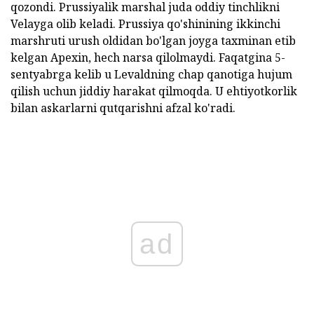
qozondi. Prussiyalik marshal juda oddiy tinchlikni
Velayga olib keladi. Prussiya qo'shinining ikkinchi
marshruti urush oldidan bo'lgan joyga taxminan etib
kelgan Apexin, hech narsa qilolmaydi. Faqatgina 5-
sentyabrga kelib u Levaldning chap qanotiga hujum
qilish uchun jiddiy harakat qilmoqda. U ehtiyotkorlik
bilan askarlarni qutqarishni afzal ko'radi.
ad