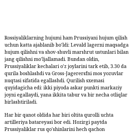
Rossiyaliklarning hujumi ham Prussiyani hujum qilish
uchun katta ajablanib bo'ldi: Levald lagerni maqsadga
hujum qilishni va shov-shuvli marshrut ustunlari bilan
jang qilishni mo'ljallamadi. Bundan oldin,
Prussiyaliklar kechalari o'z joylarini tark etib, 3.30 da
qurila boshlashdi va Gross-Jagerersfni mos yozuvlar
nuqtasi sifatida egallashdi. Qurilish sxemasi
quyidagicha edi: ikki piyoda askar punkti markaziy
joyni egallaydi, yana ikkita tabur va bir necha otliqlar
birlashtiriladi.
Har bir qanot oldida har biri oltita qurolli uchta
artilleriya batareyasi bor edi. Hozirgi paytda
Prussiyaliklar rus qo'shinlarini hech qachon