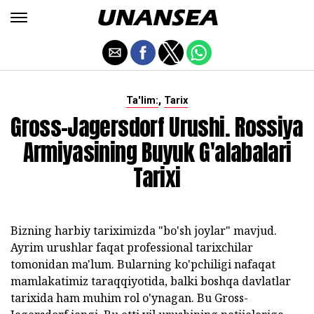
,
Ta'lim:
Tarix
Gross-Jagersdorf Urushi. Rossiya
Armiyasining Buyuk G'alabalari
Tarixi
Bizning harbiy tariximizda "bo'sh joylar" mavjud.
Ayrim urushlar faqat professional tarixchilar
tomonidan ma'lum. Bularning ko'pchiligi nafaqat
mamlakatimiz taraqqiyotida, balki boshqa davlatlar
tarixida ham muhim rol o'ynagan. Bu Gross-