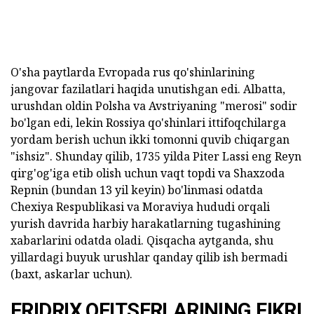
O'sha paytlarda Evropada rus qo'shinlarining
jangovar fazilatlari haqida unutishgan edi. Albatta,
urushdan oldin Polsha va Avstriyaning "merosi" sodir
bo'lgan edi, lekin Rossiya qo'shinlari ittifoqchilarga
yordam berish uchun ikki tomonni quvib chiqargan
"ishsiz". Shunday qilib, 1735 yilda Piter Lassi eng Reyn
qirg'og'iga etib olish uchun vaqt topdi va Shaxzoda
Repnin (bundan 13 yil keyin) bo'linmasi odatda
Chexiya Respublikasi va Moraviya hududi orqali
yurish davrida harbiy harakatlarning tugashining
xabarlarini odatda oladi. Qisqacha aytganda, shu
yillardagi buyuk urushlar qanday qilib ish bermadi
(baxt, askarlar uchun).
FRIDRIX OFITSERLARINING FIKRI