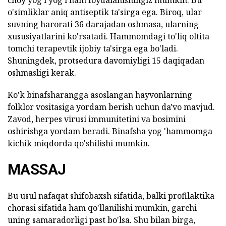
o'simliklar aniq antiseptik ta'sirga ega. Biroq, ular
suvning harorati 36 darajadan oshmasa, ularning
xususiyatlarini ko'rsatadi. Hammomdagi to'liq oltita
tomchi terapevtik ijobiy ta'sirga ega bo'ladi.
Shuningdek, protsedura davomiyligi 15 daqiqadan
oshmasligi kerak.
Ko'k binafsharangga asoslangan hayvonlarning
folklor vositasiga yordam berish uchun da'vo mavjud.
Zavod, herpes virusi immunitetini va bosimini
oshirishga yordam beradi. Binafsha yog 'hammomga
kichik miqdorda qo'shilishi mumkin.
MASSAJ
Bu usul nafaqat shifobaxsh sifatida, balki profilaktika
chorasi sifatida ham qo'llanilishi mumkin, garchi
uning samaradorligi past bo'lsa. Shu bilan birga,