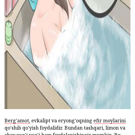
ad
Berg'amot,
evkalipt va eryong'oqning
efir moylarini
qo'shib qo'yish foydalidir. Bundan tashqari, limon va
choy yog'i yog'i ham foydalanishingiz mumkin. Bu