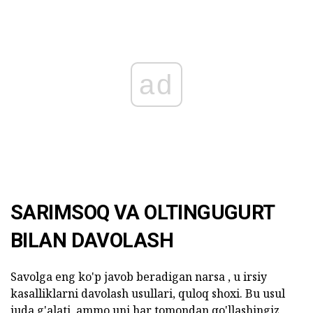
ad
SARIMSOQ VA OLTINGUGURT
BILAN DAVOLASH
Savolga eng ko'p javob beradigan narsa , u irsiy
kasalliklarni davolash usullari, quloq shoxi. Bu usul
juda g'alati, ammo uni har tomondan qo'llashingiz