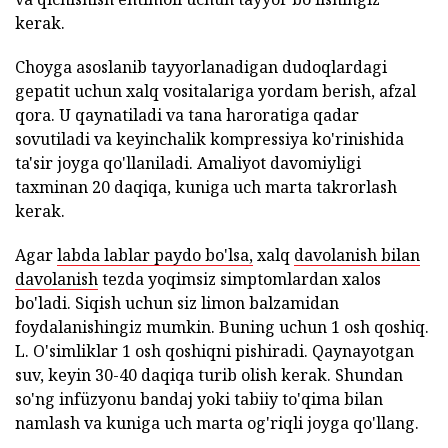
kerak.
Choyga asoslanib tayyorlanadigan dudoqlardagi
gepatit uchun xalq vositalariga yordam berish, afzal
qora. U qaynatiladi va tana haroratiga qadar
sovutiladi va keyinchalik kompressiya ko'rinishida
ta'sir joyga qo'llaniladi. Amaliyot davomiyligi
taxminan 20 daqiqa, kuniga uch marta takrorlash
kerak.
Agar
labda lablar paydo bo'lsa,
xalq
davolanish bilan
davolanish
tezda yoqimsiz simptomlardan xalos
bo'ladi. Siqish uchun siz limon balzamidan
foydalanishingiz mumkin. Buning uchun 1 osh qoshiq.
L. O'simliklar 1 osh qoshiqni pishiradi. Qaynayotgan
suv, keyin 30-40 daqiqa turib olish kerak. Shundan
so'ng infüzyonu bandaj yoki tabiiy to'qima bilan
namlash va kuniga uch marta og'riqli joyga qo'llang.