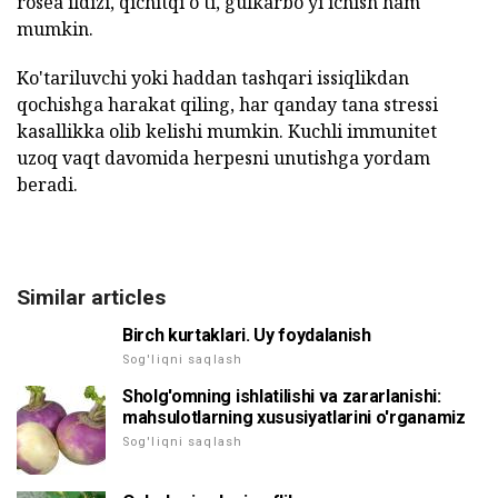
rosea ildizi, qichitqi o'ti, gulkarbo'yi ichish ham
mumkin.
Ko'tariluvchi yoki haddan tashqari issiqlikdan
qochishga harakat qiling, har qanday tana stressi
kasallikka olib kelishi mumkin. Kuchli immunitet
uzoq vaqt davomida herpesni unutishga yordam
beradi.
Similar articles
Birch kurtaklari. Uy foydalanish
Sog'liqni saqlash
Sholg'omning ishlatilishi va zararlanishi:
mahsulotlarning xususiyatlarini o'rganamiz
Sog'liqni saqlash