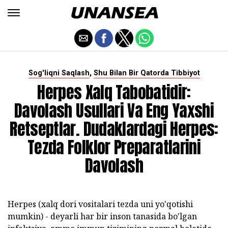
,
Sog'liqni Saqlash
Shu Bilan Bir Qatorda Tibbiyot
Herpes Xalq Tabobatidir:
Davolash Usullari Va Eng Yaxshi
Retseptlar. Dudaklardagi Herpes:
Tezda Folklor Preparatlarini
Davolash
Herpes (xalq dori vositalari tezda uni yo'qotishi
mumkin) - deyarli har bir inson tanasida bo'lgan