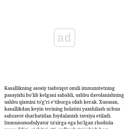
ad
Kasallikning asosiy tashviqot omili immunitetning
pasayishi bo'lib kelgani sababli, ushbu davolanishning
ushbu qismini to'g'ri e'tiborga olish kerak. Xususan,
kasallikdan keyin terining holatini yaxshilash uchun
sabzavot sharbatidan foydalanish tavsiya etiladi.
Immunomodulyator ta'sirga ega bo'lgan rhodiola