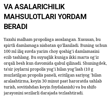
VA ASALARICHILIK
MAHSULOTLARI YORDAM
BERADI
Yaxshi malham propolisga asoslangan. Xususan, bu
spirtli damlamaga nisbatan qo'llaniladi. Buning uchun
100 ml iliq suvda yarim choy qoshig'i damlamasini
ezib tashlang. Bu suyuqlik kuniga ikki marta og'iz
orqali besh kun davomida qabul qilinadi. Shuningdek,
ta'sir joylarni propolis yog'i bilan yog'lash (10 g
muzlatilgan propolis paneli, eritilgan sariyog 'bilan
aralashtirma, keyin 30 minut past haroratda ushlab
turish, sovitishdan keyin foydalanish) va bu shifo
jarayonini sezilarli darajada tezlashtiradi.