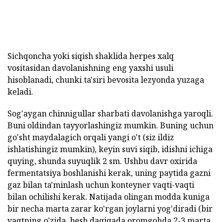
Sichqoncha yoki siqish shaklida herpes xalq
vositasidan davolanishning eng yaxshi usuli
hisoblanadi, chunki ta'siri bevosita lezyonda yuzaga
keladi.
Sog'aygan chinnigullar sharbati davolanishga yaroqli.
Buni oldindan tayyorlashingiz mumkin. Buning uchun
go'sht maydalagich orqali yangi o't (siz ildiz
ishlatishingiz mumkin), keyin suvi siqib, idishni ichiga
quying, shunda suyuqlik 2 sm. Ushbu davr oxirida
fermentatsiya boshlanishi kerak, uning paytida gazni
gaz bilan ta'minlash uchun konteyner vaqti-vaqti
bilan ochilishi kerak. Natijada olingan modda kuniga
bir necha marta zarar ko'rgan joylarni yog'diradi (bir
vaqtning o'zida, besh daqiqada oromgohda 2-3 marta