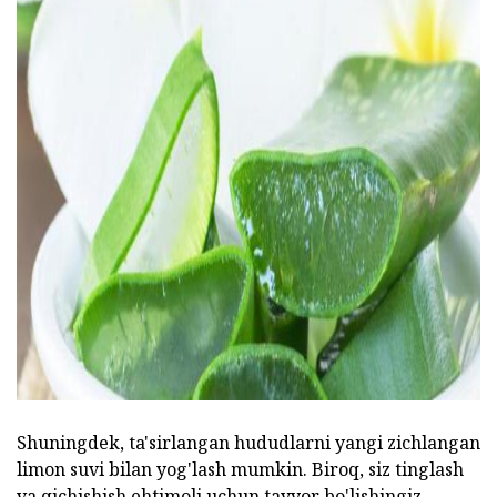
ad
Shuningdek, ta'sirlangan hududlarni yangi zichlangan
limon suvi bilan yog'lash mumkin. Biroq, siz tinglash
va qichishish ehtimoli uchun tayyor bo'lishingiz