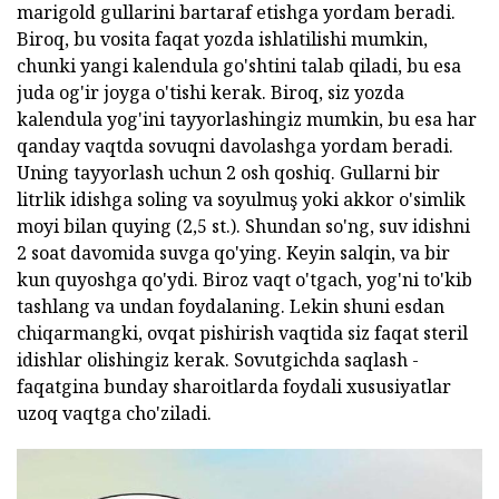
marigold gullarini bartaraf etishga yordam beradi.
Biroq, bu vosita faqat yozda ishlatilishi mumkin,
chunki yangi kalendula go'shtini talab qiladi, bu esa
juda og'ir joyga o'tishi kerak. Biroq, siz yozda
kalendula yog'ini tayyorlashingiz mumkin, bu esa har
qanday vaqtda sovuqni davolashga yordam beradi.
Uning tayyorlash uchun 2 osh qoshiq. Gullarni bir
litrlik idishga soling va soyulmuş yoki akkor o'simlik
moyi bilan quying (2,5 st.). Shundan so'ng, suv idishni
2 soat davomida suvga qo'ying. Keyin salqin, va bir
kun quyoshga qo'ydi. Biroz vaqt o'tgach, yog'ni to'kib
tashlang va undan foydalaning. Lekin shuni esdan
chiqarmangki, ovqat pishirish vaqtida siz faqat steril
idishlar olishingiz kerak. Sovutgichda saqlash -
faqatgina bunday sharoitlarda foydali xususiyatlar
uzoq vaqtga cho'ziladi.