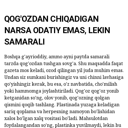
QOG'OZDAN CHIQADIGAN
NARSA ODATIY EMAS, LEKIN
SAMARALI
Boshqa g'ayrioddiy, ammo ayni paytda samarali
tarzda qog'ozdan tushgan sovg'a. Shu maqsadda faqat
gazeta mos keladi, ozod qilingan yil juda muhim emas.
Undan siz sumkani burishingiz va uni chinni lavhasiga
qo'yishingiz kerak, bu esa, o'z navbatida, cho'milish
yoki hammomga joylashtiriladi. Qog'oz qog'oz yonib
ketganidan so'ng, olov yonib, qog'ozning qolgan
qismini qoqib tashlang. Plastinada yuzaga keladigan
sariq qoplama va herpesning namoyon bo'lishidan
xalos bo'lgan xalq vositasi bo'ladi. Mahsulotdan
foydalangandan so'ng, plastinka yuvilmaydi, lekin bu