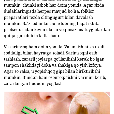
mumkin, chunki asbob har doim yonida. Agar sizda
dudaklaringizda herpes mavjud bo'lsa, folklor
preparatlari tezda oltingugurt bilan davolash
mumkin. Ba'zi odamlar bu uslubning faqat ikkita
protseduradan keyin ularni yoqimsiz his-tuyg'ulardan
qutqargan deb ta'kidlashadi.
Va sarimsoq ham doim yonida. Va uni ishlatish usuli
soddaligi bilan hayratga soladi. Sarimsoqni ezib
tashlash, zararli joylarga qo'llanilishi kerak bo'lgan
tampon shaklidagi doka va shaklga qo'yish kifoya.
Agar so'ralsa, u yopishqoq gips bilan biriktirilishi
mumkin. Bundan ham osonroq: tishni yarmini kesib,
zararlangan hududni yog'lash.