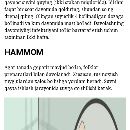
qaynoq suvini quying (ikki stakan miqdorida). Idishni
faqat bir soat davomida qoldiring, shundan so'ng
drenaj qiling. Olingan suyuqlik 4 bo'linadigan dozaga
bo'linadi va kun davomida mast bo'ladi. Davolashning
davomiyligi infektsiyani to'liq bartaraf etish uchun
taxminan ikki hafta.
HAMMOM
Agar tanada gepatit mavjud bo'lsa, folklor
preparatlari bilan davolanadi. Xususan, tuz noxush
tuyg'ulardan xalos bo'lishga yordam beradi. Suvni
qayta ishlash jarayonida suvga qo'shilishi kerak.