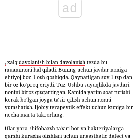
ad
,
xalq
davolanish bilan davolanish
tezda bu
muammoni hal qiladi. Buning uchun javdar noniga
ehtiyoj bor. 1 osh qoshiqda. Qaynatilgan suv 1 tsp dan
bir oz ko'proq eriydi. Tuz. Ushbu suyuqlikda javdari
nonini biroz qisqartirgan. Kamida yarim soat turishi
kerak bo'lgan joyga ta'sir qilish uchun nonni
yumshatish. Ijobiy terapevtik effekt uchun kuniga bir
necha marta takrorlang.
Ular yara-shifobaxsh ta'siri bor va bakteriyalarga
qarshi kurasha olishlari uchun uneesthetic defect va