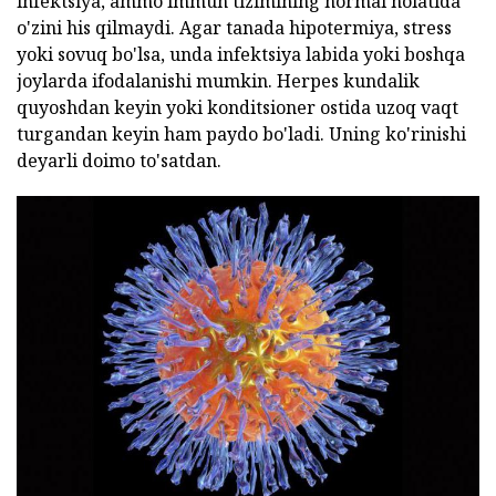
infektsiya, ammo immun tizimining normal holatida
o'zini his qilmaydi. Agar tanada hipotermiya, stress
yoki sovuq bo'lsa, unda infektsiya labida yoki boshqa
joylarda ifodalanishi mumkin. Herpes kundalik
quyoshdan keyin yoki konditsioner ostida uzoq vaqt
turgandan keyin ham paydo bo'ladi. Uning ko'rinishi
deyarli doimo to'satdan.