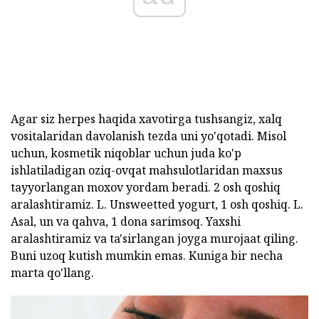
Agar siz herpes haqida xavotirga tushsangiz, xalq
vositalaridan davolanish tezda uni yo'qotadi. Misol
uchun, kosmetik niqoblar uchun juda ko'p
ishlatiladigan oziq-ovqat mahsulotlaridan maxsus
tayyorlangan moxov yordam beradi. 2 osh qoshiq
aralashtiramiz. L. Unsweetted yogurt, 1 osh qoshiq. L.
Asal, un va qahva, 1 dona sarimsoq. Yaxshi
aralashtiramiz va ta'sirlangan joyga murojaat qiling.
Buni uzoq kutish mumkin emas. Kuniga bir necha
marta qo'llang.