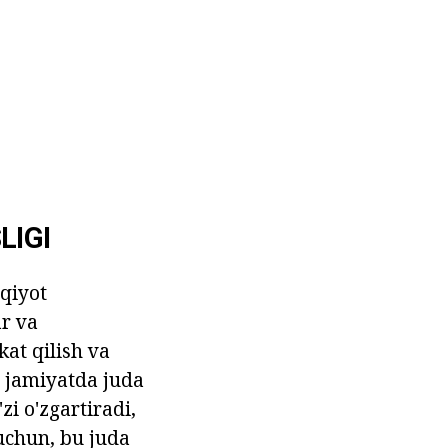
LIGI
qqiyot
ar va
kat qilish va
. jamiyatda juda
zi o'zgartiradi,
 uchun, bu juda