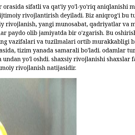
r orasida sifatli va qat'iy yo'l-yo'riq aniqlanishi
timoiy rivojlantirish deyiladi. Biz aniqrog'i bu 
iy rivojlanish, yangi munosabat, qadriyatlar va m
tlar paydo olib jamiyatda bir o'zgarish. Bu oshirish
ing vazifalari va tuzilmalari ortib murakkabligi b
asida, tizim yanada samarali bo'ladi. odamlar turl
undan yo'l oshdi. shaxsiy rivojlanishi shaxslar f
moiy rivojlanish natijasidir.