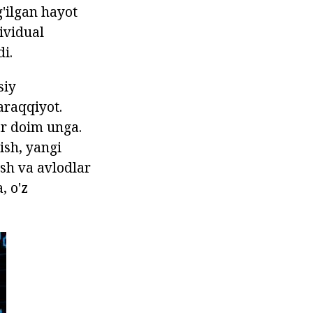
g'ilgan hayot
dividual
i.
siy
taraqqiyot.
ar doim unga.
ish, yangi
ish va avlodlar
, o'z