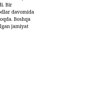
i. Bir
odlar davomida
rmoqda. Boshqa
'lgan jamiyat