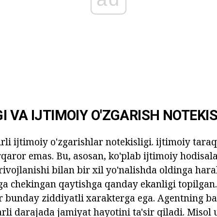
I VA IJTIMOIY O'ZGARISH NOTEKIS
rli ijtimoiy o'zgarishlar notekisligi. ijtimoiy tara
qaror emas. Bu, asosan, ko'plab ijtimoiy hodisal
ivojlanishi bilan bir xil yo'nalishda oldinga hara
a chekingan qaytishga qanday ekanligi topilgan
r bunday ziddiyatli xarakterga ega. Agentning ba'
rli darajada jamiyat hayotini ta'sir qiladi. Misol