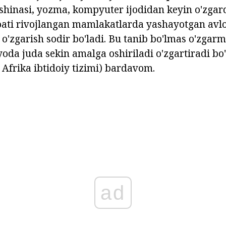
hinasi, yozma, kompyuter ijodidan keyin o'zgard
ati rivojlangan mamlakatlarda yashayotgan avl
 o'zgarish sodir bo'ladi. Bu tanib bo'lmas o'zga
da juda sekin amalga oshiriladi o'zgartiradi bo
 Afrika ibtidoiy tizimi) bardavom.
ad