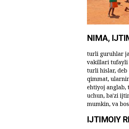
NIMA, IJT
turli guruhlar 
vakillari tufayl
turli hislar, de
qimmat, ularnin
ehtiyoj anglab,
uchun, ba'zi ijt
mumkin, va bos
IJTIMOIY 