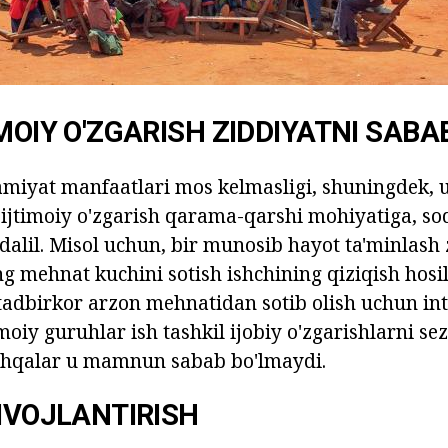
IMOIY O'ZGARISH ZIDDIYATNI SABA
jamiyat manfaatlari mos kelmasligi, shuningdek, 
i ijtimoiy o'zgarish qarama-qarshi mohiyatiga, sod
b dalil. Misol uchun, bir munosib hayot ta'minlash
g mehnat kuchini sotish ishchining qiziqish hosil
 tadbirkor arzon mehnatidan sotib olish uchun int
imoiy guruhlar ish tashkil ijobiy o'zgarishlarni s
hqalar u mamnun sabab bo'lmaydi.
RIVOJLANTIRISH