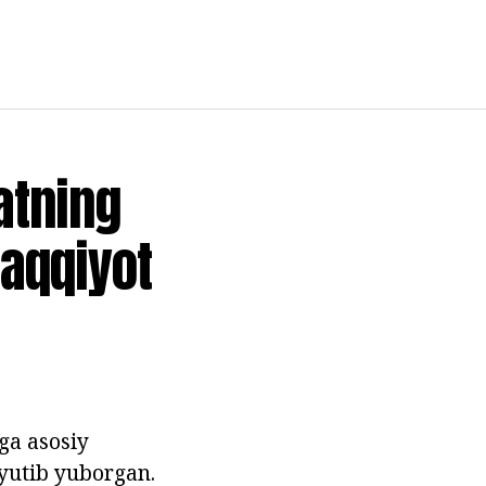
atning
raqqiyot
hga asosiy
yutib yuborgan.