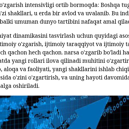
 o'zgarish intensivligi ortib bormoqda: Boshqa tu
'zi shakllari, u erda bir avlod va uvalanib. Bu in
balki umuman dunyo tartibini nafaqat amal qilad
miyat dinamikasini tasvirlash uchun quyidagi aso
timoiy o'zgarish, ijtimoiy taraqqiyot va ijtimoiy 
ech qachon hech qachon. narsa o'zgarib bo'ladi h
da yangi rollari ilova qilinadi muhitini o'zgartir
b, aloqa va faoliyati, yangi shakllarini ishlab chiq
asida o'zini o'zgartirish, va uning hayoti davomida
alga oshiriladi.