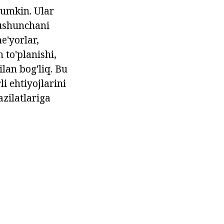
 mumkin. Ular
tushunchani
e'yorlar,
 to'planishi,
ilan bog'liq. Bu
i ehtiyojlarini
azilatlariga