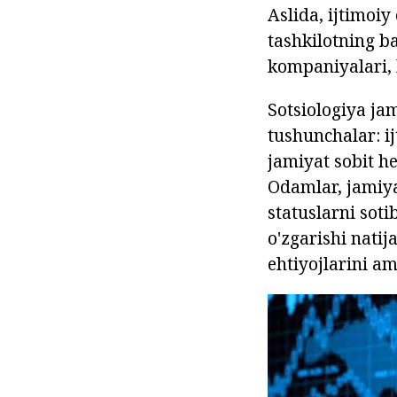
Aslida, ijtimoiy
tashkilotning ba
kompaniyalari, 
Sotsiologiya ja
tushunchalar: ij
jamiyat sobit h
Odamlar, jamiyat
statuslarni soti
o'zgarishi natij
ehtiyojlarini am