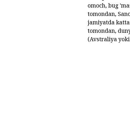
omoch, bug 'mas
tomondan, Sano
jamiyatda katta
tomondan, dunyo
(Avstraliya yoki