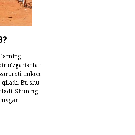
B?
ularning
ir o'zgarishlar
 zarurati imkon
 qiladi. Bu shu
iladi. Shuning
ezmagan