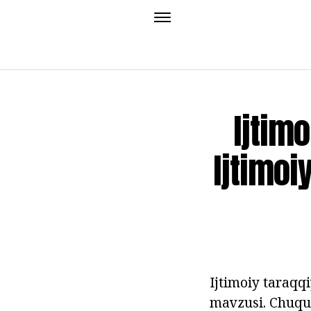
Ijtim
Ijtimoi
Ijtimoiy taraqqi
mavzusi. Chuqur