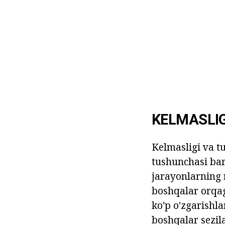
KELMASLIG
Kelmasligi va tu
tushunchasi bar
jarayonlarning r
boshqalar orqag
ko'p o'zgarishla
boshqalar sezila