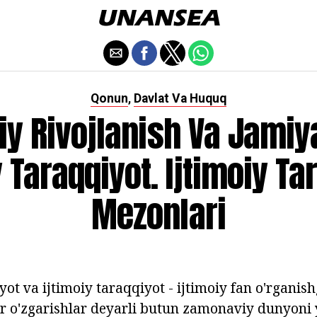
Qonun
Davlat Va Huquq
,
oiy Rivojlanish Va Jamiy
y Taraqqiyot. Ijtimoiy Ta
Mezonlari
yot va ijtimoiy taraqqiyot - ijtimoiy fan o'rganis
 o'zgarishlar deyarli butun zamonaviy dunyoni 