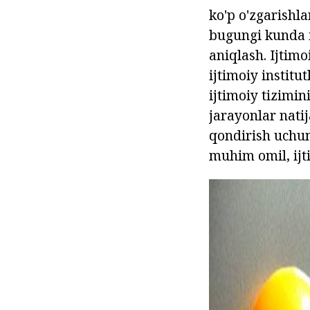
ko'p o'zgarishla
bugungi kunda ij
aniqlash. Ijtimo
ijtimoiy institu
ijtimoiy tizimin
jarayonlar natij
qondirish uchun 
muhim omil, ijti