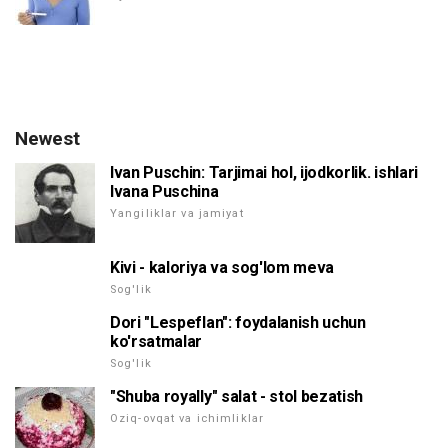
Newest
Ivan Puschin: Tarjimai hol, ijodkorlik. ishlari
Ivana Puschina
Yangiliklar va jamiyat
Kivi - kaloriya va sog'lom meva
Sog'lik
Dori "Lespeflan": foydalanish uchun
ko'rsatmalar
Sog'lik
"Shuba royally" salat - stol bezatish
Oziq-ovqat va ichimliklar