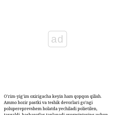
ad
O'rim-yig'im oxirigacha keyin ham qopqon qilish.
Ammo hozir pastki va teshik devorlari go'ngi
polupereprevshem holatda yechiladi polietilen,
tarqaldi. hasharotlar tanlanadi overwintering uchun