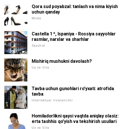
Qora sud poyabzal: tanlash va nima kiyish
uchun qanday
Moda
Castella 1 *, Ispaniya - Rossiya sayyohlar
rasmlar, narxlar va sharhlar
Sayohat
Mishiriq mushukni davolash?
Uy va Oila
Tavba uchun gunohlari ro'yxati: atrofida
tavba
Intellektual rivojlanishi
Homiladorlikni qaysi vaqtda aniqlay olasiz:
erta tashhis qo'yish va tekshirish usullari
Uy va Oila