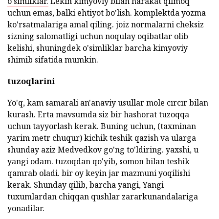
o'simliklar.
Lekin kimyoviy bilan harakat qilmoq
uchun emas, balki ehtiyot bo'lish. komplektda yozma
ko'rsatmalariga amal qiling. joiz normalarni cheksiz
sizning salomatligi uchun noqulay oqibatlar olib
kelishi, shuningdek o'simliklar barcha kimyoviy
shimib sifatida mumkin.
tuzoqlarini
Yo'q, kam samarali an'anaviy usullar mole cırcır bilan
kurash. Erta mavsumda siz bir hashorat tuzoqqa
uchun tayyorlash kerak. Buning uchun, (taxminan
yarim metr chuqur) kichik teshik qazish va ularga
shunday aziz Medvedkov go'ng to'ldiring. yaxshi, u
yangi odam. tuzoqdan qo'yib, somon bilan teshik
qamrab oladi. bir oy keyin jar mazmuni yoqilishi
kerak. Shunday qilib, barcha yangi, Yangi
tuxumlardan chiqqan qushlar zararkunandalariga
yonadilar.