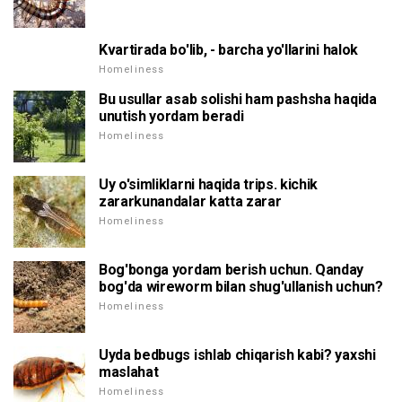
Kvartirada bo'lib, - barcha yo'llarini halok
Homeliness
Bu usullar asab solishi ham pashsha haqida
unutish yordam beradi
Homeliness
Uy o'simliklarni haqida trips. kichik
zararkunandalar katta zarar
Homeliness
Bog'bonga yordam berish uchun. Qanday
bog'da wireworm bilan shug'ullanish uchun?
Homeliness
Uyda bedbugs ishlab chiqarish kabi? yaxshi
maslahat
Homeliness