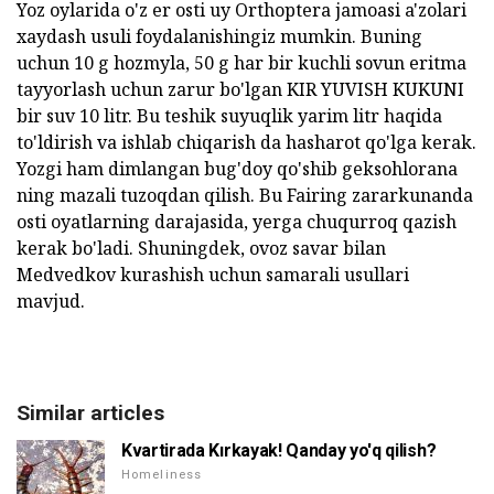
Yoz oylarida o'z er osti uy Orthoptera jamoasi a'zolari
xaydash usuli foydalanishingiz mumkin. Buning
uchun 10 g hozmyla, 50 g har bir kuchli sovun eritma
tayyorlash uchun zarur bo'lgan KIR YUVISH KUKUNI
bir suv 10 litr. Bu teshik suyuqlik yarim litr haqida
to'ldirish va ishlab chiqarish da hasharot qo'lga kerak.
Yozgi ham dimlangan bug'doy qo'shib geksohlorana
ning mazali tuzoqdan qilish. Bu Fairing zararkunanda
osti oyatlarning darajasida, yerga chuqurroq qazish
kerak bo'ladi. Shuningdek, ovoz savar bilan
Medvedkov kurashish uchun samarali usullari
mavjud.
Similar articles
Kvartirada Kırkayak! Qanday yo'q qilish?
Homeliness