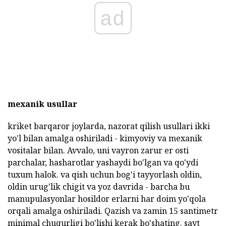
ad
mexanik usullar
kriket barqaror joylarda, nazorat qilish usullari ikki
yo'l bilan amalga oshiriladi - kimyoviy va mexanik
vositalar bilan. Avvalo, uni vayron zarur er osti
parchalar, hasharotlar yashaydi bo'lgan va qo'ydi
tuxum halok. va qish uchun bog'i tayyorlash oldin,
oldin urug'lik chigit va yoz davrida - barcha bu
manupulasyonlar hosildor erlarni har doim yo'qola
orqali amalga oshiriladi. Qazish va zamin 15 santimetr
minimal chuqurligi bo'lishi kerak bo'shating. sayt