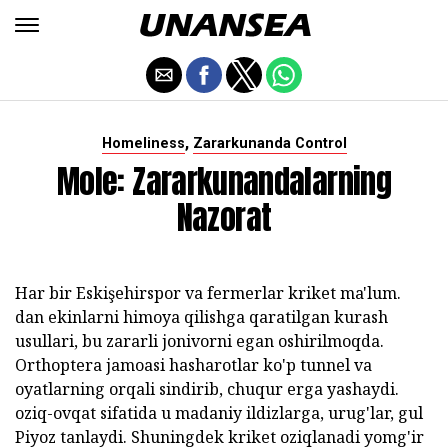
,
Homeliness
Zararkunanda Control
Mole: Zararkunandalarning
Nazorat
Har bir Eskişehirspor va fermerlar kriket ma'lum.
dan ekinlarni himoya qilishga qaratilgan kurash
usullari, bu zararli jonivorni egan oshirilmoqda.
Orthoptera jamoasi hasharotlar ko'p tunnel va
oyatlarning orqali sindirib, chuqur erga yashaydi.
oziq-ovqat sifatida u madaniy ildizlarga, urug'lar, gul
Piyoz tanlaydi. Shuningdek kriket oziqlanadi yomg'ir