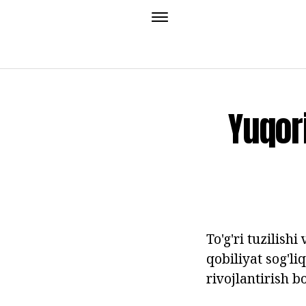
Yuqori
To'g'ri tuzilish
qobiliyat sog'li
rivojlantirish 