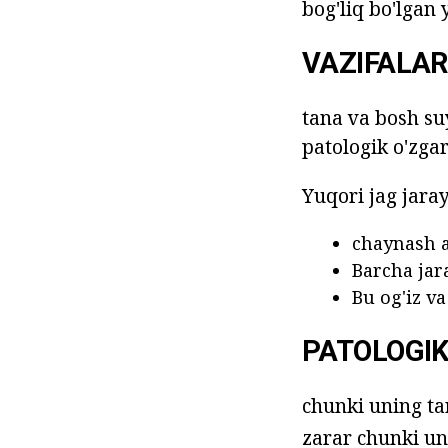
bog'liq bo'lgan y
VAZIFALAR
tana va bosh su
patologik o'zga
Yuqori jag jara
chaynash ak
Barcha jara
Bu og'iz va
PATOLOGI
chunki uning ta
zarar chunki u