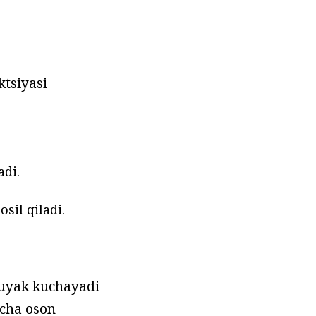
ktsiyasi
adi.
sil qiladi.
suyak kuchayadi
cha oson