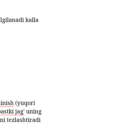
lgilanadi kalla
sinish
(yuqori
pastki jag'
uning
ni tezlashtiradi