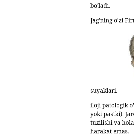
bo'ladi.
Jag'ning o'zi Fi
suyaklari.
iloji patologik 
yoki pastki). J
tuzilishi va hol
harakat emas.