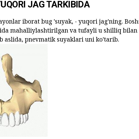
YUQORI JAG TARKIBIDA
rayonlar iborat bug 'suyak, - yuqori jag'ning. Bos
da mahalliylashtirilgan va tufayli u shilliq bila
eb aslida, pnevmatik suyaklari uni ko'tarib.