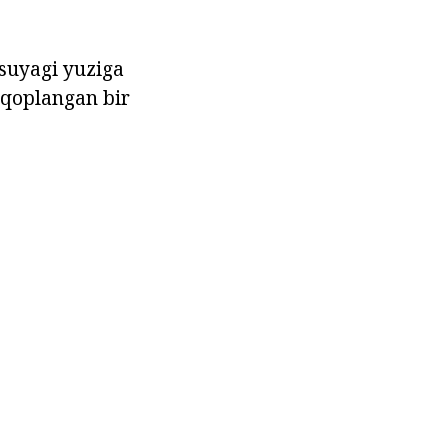
hsuyagi yuziga
n qoplangan bir