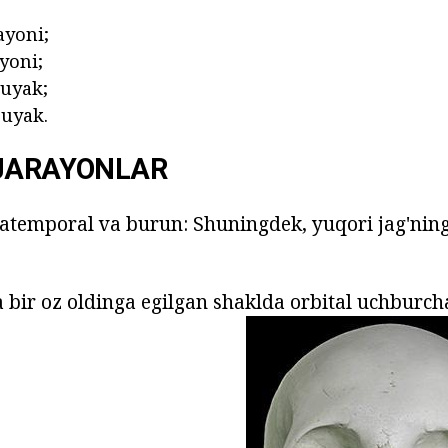
ayoni;
yoni;
suyak;
uyak.
 JARAYONLAR
fratemporal va burun: Shuningdek, yuqori jag'ning
va bir oz oldinga egilgan shaklda orbital uchburcha