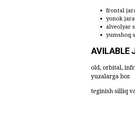
frontal jar
yonok jara
alveolyar 
yumshoq s
AVILABLE
old, orbital, in
yuzalarga bor.
teginish silliq 