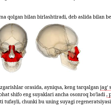
rma qolgan bilan birlashtiradi, deb aslida bilan be
o'zgarishlar orasida, ayniqsa, keng tarqalgan
jag' 
arohat shifo eng suyaklari ancha osonroq bo'ladi
, 
ati tufayli, chunki bu uning suyagi regeneratsiyasi