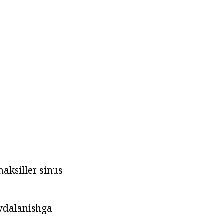
aksiller sinus
oydalanishga