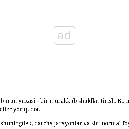
ad
 burun yuzasi - bir murakkab shakllantirish. Bu m
iller yoriq, bor.
 shuningdek, barcha jarayonlar va sirt normal f