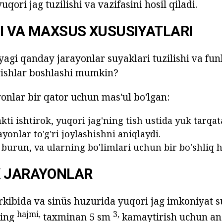
uqori jag tuzilishi va vazifasini hosil qiladi.
I VA MAXSUS XUSUSIYATLARI
yagi qanday jarayonlar suyaklari tuzilishi va fun
rishlar boshlashi mumkin?
yonlar bir qator uchun mas'ul bo'lgan:
ti ishtirok, yuqori jag'ning tish ustida yuk tarqat
yonlar to'g'ri joylashishni aniqlaydi.
 burun, va ularning bo'limlari uchun bir bo'shliq ho
K JARAYONLAR
rkibida va sinüs huzurida yuqori jag imkoniyat 
hajmi,
3,
ning
taxminan 5 sm
kamaytirish uchun an