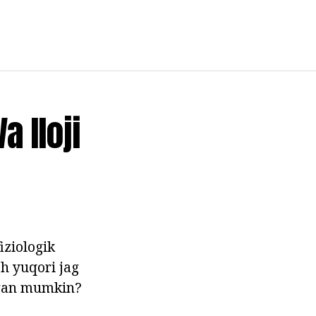
a Iloji
iziologik
sh yuqori jag
'lgan mumkin?