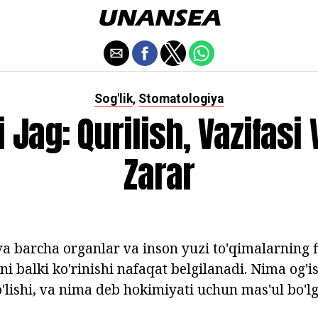
Sog'lik
Stomatologiya
,
 Jag: Qurilish, Vazifasi V
Zarar
i va barcha organlar va inson yuzi to'qimalarning f
qni balki ko'rinishi nafaqat belgilanadi. Nima og'i
bo'lishi, va nima deb hokimiyati uchun mas'ul bo