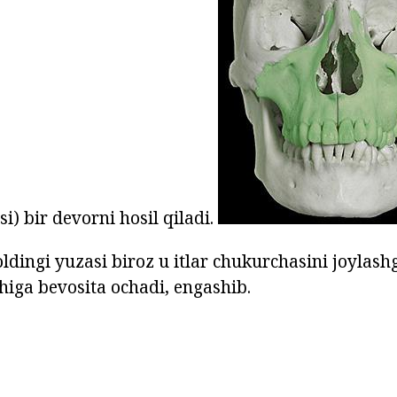
si) bir devorni hosil qiladi.
oldingi yuzasi biroz u itlar chukurchasini joylas
shiga bevosita ochadi, engashib.