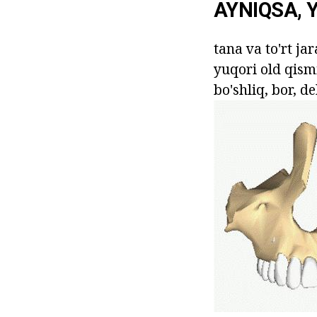
AYNIQSA, 
tana va to'rt ja
yuqori old qismi
bo'shliq, bor, d