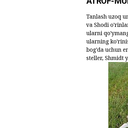
ATROF-MUH
Tanlash uzoq um
va Shodi o'rinl
ularni qo'ymang
ularning ko'rini
bog'da uchun en
steller, Shmidt 