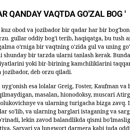
AR QANDAY VAQTDA GO'ZAL BOG '
 kuz obod va jozibador bir qadar har bir bog'bo
zu. gullar oddiy bog'i terib, haqiqatga, bu tush 
galma o'rniga bir vaqtning o'zida gul va uning go'
di shunday bir tarzda ularni tanlash kerak. Bunda
iyatlarini yoki bir-birining kamchiliklarini taqqa
 jozibador, deb orzu qiladi.
uyg'onish esa lolalar Greig, Foster, Kaufman va b
qilmaydigan, masalan, hionodoksy, muscari Atirg
kolukovichnye va ularning turigacha bizga zavq. 
lar so'lib, va ularning barglari istaganing va sar
'rinadi, lekin zavod balandlikda qismi bo'lmaslig
ya, Sarvari va lungwort darmera kabi juda oddiy