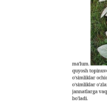
ma'lum.
quyosh topinuvc
o'simliklar och
o'simliklar o'zl
jannatlarga vaq
bo'ladi.