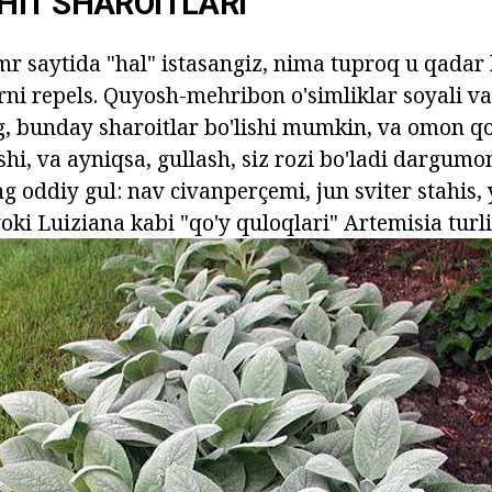
IT SHAROITLARI
r saytida "hal" istasangiz, nima tuproq u qadar 
arni repels. Quyosh-mehribon o'simliklar soyali v
, bunday sharoitlar bo'lishi mumkin, va omon qol
shi, va ayniqsa, gullash, siz rozi bo'ladi dargumo
g oddiy gul: nav civanperçemi, jun sviter stahis,
yoki Luiziana kabi "qo'y quloqlari" Artemisia turl