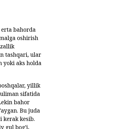
n erta bahorda
amalga oshirish
zallik
n tashqari, ular
n yoki aks holda
oshqalar, yillik
uliman sifatida
Lekin bahor
g'aygan. Bu juda
i kerak kesib.
 gul bog'i,