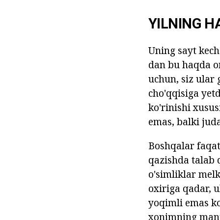
YILNING H
Uning sayt kech
dan bu haqda or
uchun, siz ular 
cho'qqisiga yet
ko'rinishi xusus
emas, balki juda
Boshqalar faqat 
qazishda talab 
o'simliklar mel
oxiriga qadar, u
yoqimli emas ko
xonimning manti