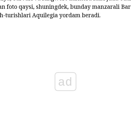
an foto qaysi, shuningdek, bunday manzarali Bargl
h-turishlari Aquilegia yordam beradi.
ad