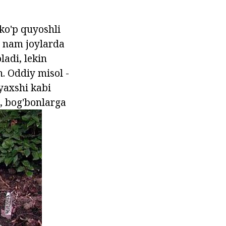
ko'p quyoshli
a nam joylarda
adi, lekin
n. Oddiy misol -
 yaxshi kabi
i, bog'bonlarga