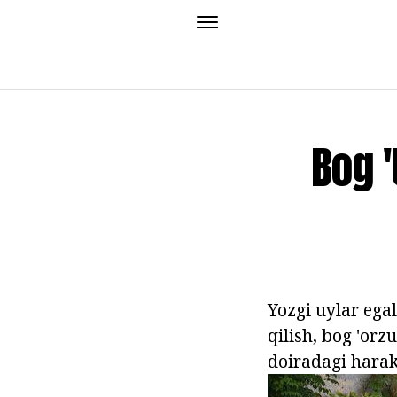
Bog '
Yozgi uylar egal
qilish, bog 'or
doiradagi haraka