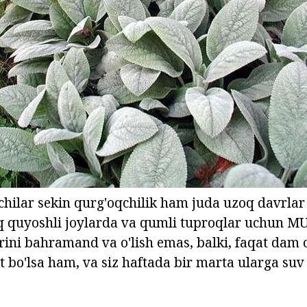
hilar sekin qurg'oqchilik ham juda uzoq davrlar 
iq quyoshli joylarda va qumli tuproqlar uchun 
arini bahramand va o'lish emas, balki, faqat dam 
t bo'lsa ham, va siz haftada bir marta ularga s