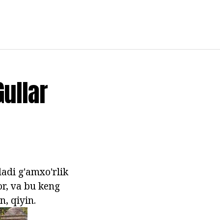
Gullar
ladi g'amxo'rlik
r, va bu keng
n, qiyin.