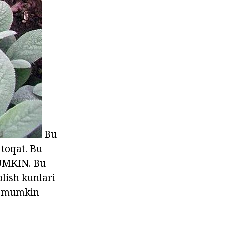
Bu
toqat. Bu
MUMKIN. Bu
olish kunlari
uv mumkin