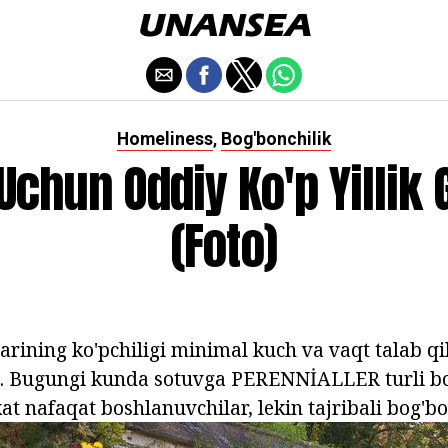
Homeliness
Bog'bonchilik
,
uchun Oddiy Ko'p Yillik 
(foto)
arining ko'pchiligi minimal kuch va vaqt talab qi
zu. Bugungi kunda sotuvga PERENNİALLER turli bo
t nafaqat boshlanuvchilar, lekin tajribali bog'bo