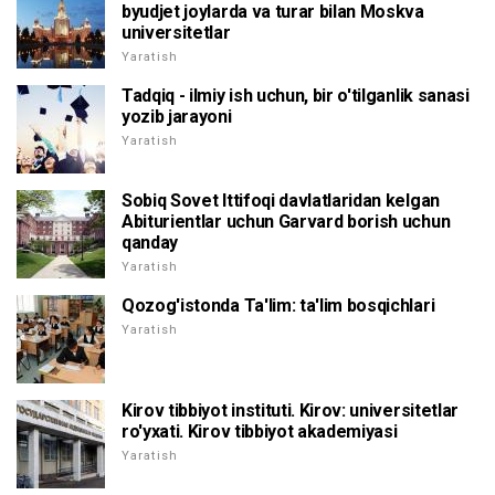
byudjet joylarda va turar bilan Moskva
universitetlar
Yaratish
Tadqiq - ilmiy ish uchun, bir o'tilganlik sanasi
yozib jarayoni
Yaratish
Sobiq Sovet Ittifoqi davlatlaridan kelgan
Abiturientlar uchun Garvard borish uchun
qanday
Yaratish
Qozog'istonda Ta'lim: ta'lim bosqichlari
Yaratish
Kirov tibbiyot instituti. Kirov: universitetlar
ro'yxati. Kirov tibbiyot akademiyasi
Yaratish