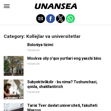
Category: Kollejlar va universitetlar
Boloniya tizimi
Yaratish
Moskva oliy o'quv yurtlari eng yaxshi bino
Yaratish
Subyektivlikdir - bu nima? Tushunchasi,
qoida, shakllantirish
Yaratish
Tarixi Tver davlat universiteti, fakulteti:
Maxsus