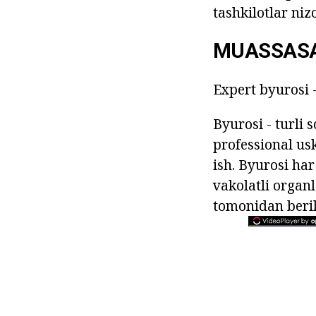
tashkilotlar nizo
MUASSASA
Expert byurosi 
Byurosi - turli 
professional us
ish. Byurosi har
vakolatli organ
tomonidan beril