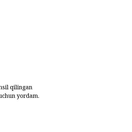
hsil qilingan
h uchun yordam.