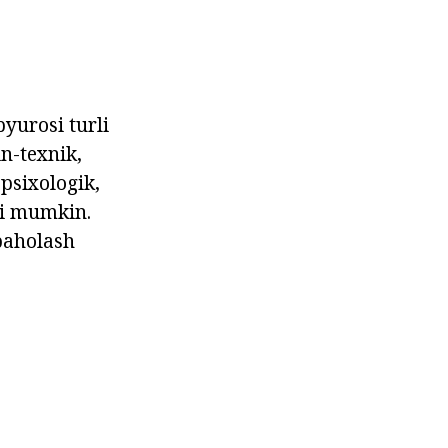
yurosi turli
n-texnik,
 psixologik,
hi mumkin.
baholash