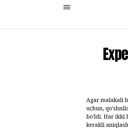
Expe
Agar malakali b
uchun, qo'shnil
bo'ldi. Har ikki
kerakli aniqlas