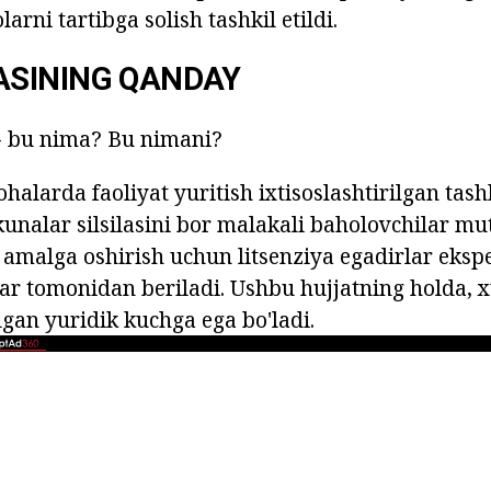
larni tartibga solish tashkil etildi.
SINING QANDAY
- bu nima? Bu nimani?
sohalarda faoliyat yuritish ixtisoslashtirilgan tash
kunalar silsilasini bor malakali baholovchilar mu
 amalga oshirish uchun litsenziya egadirlar ekspe
lar tomonidan beriladi. Ushbu hujjatning holda, 
gan yuridik kuchga ega bo'ladi.