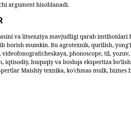
chi argument hisoblanadi.
R
sini va litsenziya mavjudligi qarab imtihonlari b
lib borish mumkin. Bu agrotexnik, qurilish, yong'i
, videofonograficheskaya, phonoscope, til, yozuv,
sh, iqtisodiy, huquqiy va boshqa ekspertiza bo'lis
pertlar Maishiy texnika, ko'chmas mulk, biznes 