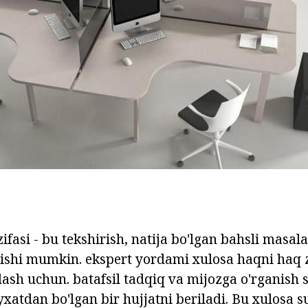
zifasi - bu tekshirish, natija bo'lgan bahsli masa
'lishi mumkin. ekspert yordami xulosa haqni haq 
ash uchun. batafsil tadqiq va mijozga o'rganish s
'yxatdan bo'lgan bir hujjatni beriladi. Bu xulosa s