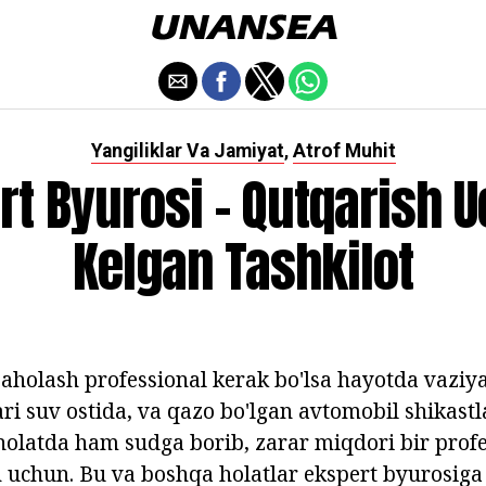
Yangiliklar Va Jamiyat
Atrof Muhit
,
rt Byurosi - Qutqarish 
Kelgan Tashkilot
aholash professional kerak bo'lsa hayotda vaziya
ari suv ostida, va qazo bo'lgan avtomobil shikast
 holatda ham sudga borib, zarar miqdori bir profe
h uchun. Bu va boshqa holatlar ekspert byurosiga