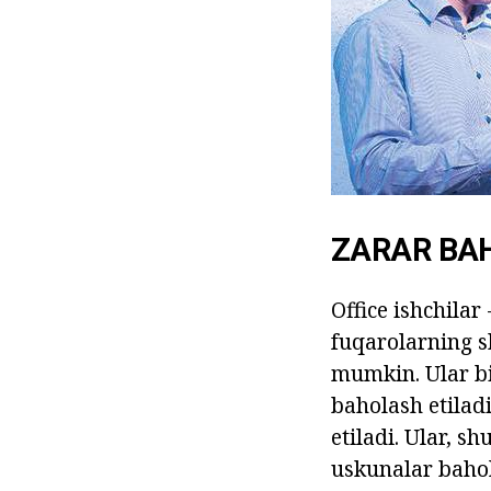
ZARAR BA
Office ishchila
fuqarolarning s
mumkin. Ular bir
baholash etilad
etiladi. Ular, s
uskunalar baho