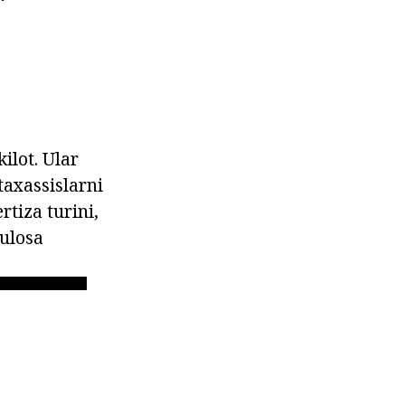
kilot. Ular
taxassislarni
rtiza turini,
xulosa