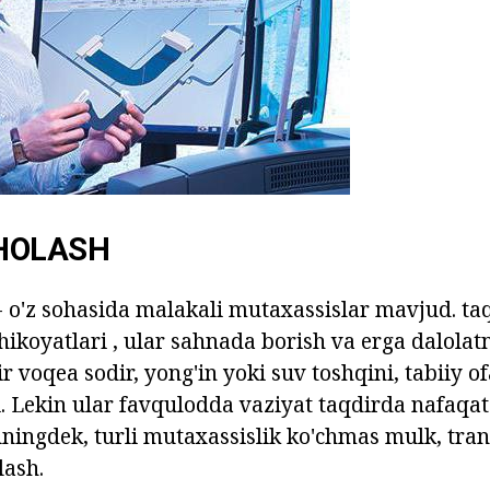
HOLASH
r - o'z sohasida malakali mutaxassislar mavjud. ta
hikoyatlari , ular sahnada borish va erga dalolat
 voqea sodir, yong'in yoki suv toshqini, tabiiy o
i. Lekin ular favqulodda vaziyat taqdirda nafaqa
huningdek, turli mutaxassislik ko'chmas mulk, tran
lash.