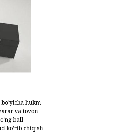
la bo'yicha hukm
zarar va tovon
o'ng ball
ud ko'rib chiqish