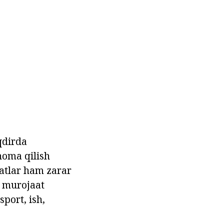
qdirda
noma qilish
fatlar ham zarar
t murojaat
sport, ish,