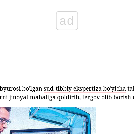
ad
 byurosi bo'lgan
sud-tibbiy ekspertiza bo'yicha
ta
rni
jinoyat mahaliga qoldirib, tergov olib boris