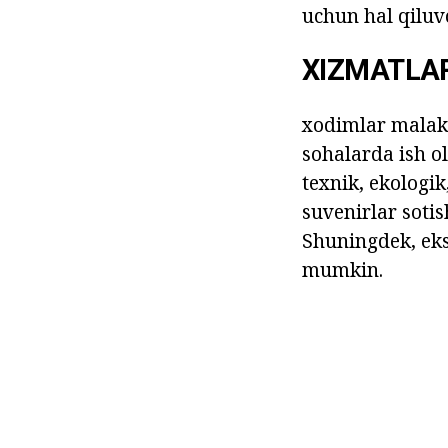
uchun hal qiluv
XIZMATLA
xodimlar malaka
sohalarda ish o
texnik, ekologik
suvenirlar soti
Shuningdek, eks
mumkin.