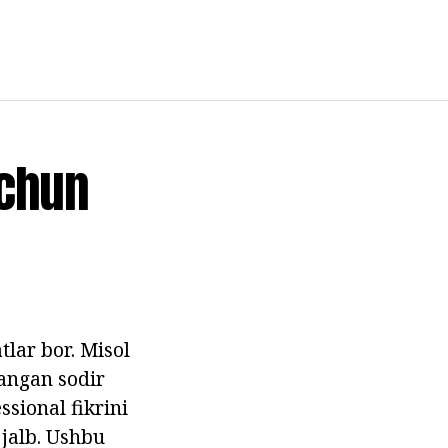
Uchun
tlar bor. Misol
langan sodir
ssional fikrini
 jalb. Ushbu