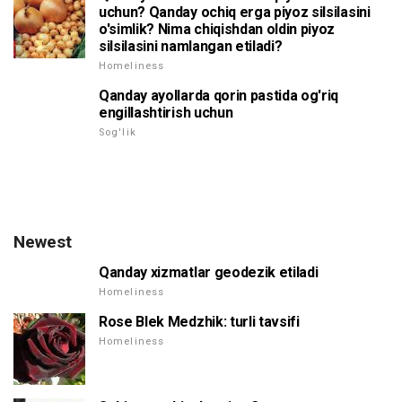
uchun? Qanday ochiq erga piyoz silsilasini
o'simlik? Nima chiqishdan oldin piyoz
silsilasini namlangan etiladi?
Homeliness
Qanday ayollarda qorin pastida og'riq
engillashtirish uchun
Sog'lik
Newest
Qanday xizmatlar geodezik etiladi
Homeliness
Rose Blek Medzhik: turli tavsifi
Homeliness