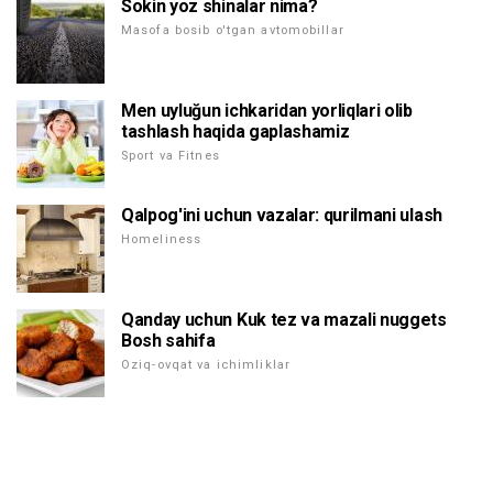
Sokin yoz shinalar nima?
Masofa bosib o'tgan avtomobillar
Men uyluğun ichkaridan yorliqlari olib
tashlash haqida gaplashamiz
Sport va Fitnes
Qalpog'ini uchun vazalar: qurilmani ulash
Homeliness
Qanday uchun Kuk tez va mazali nuggets
Bosh sahifa
Oziq-ovqat va ichimliklar