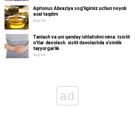
Apitonus Abxaziya sog'ligimiz uchun noyob
asal taqdim
Sog'lik
Tanlash va uni qanday ishlatishni nima: tsistit
o'tlar davolash. sistit davolashda o'simlik
tayyorgarlik
Sog'lik
ad