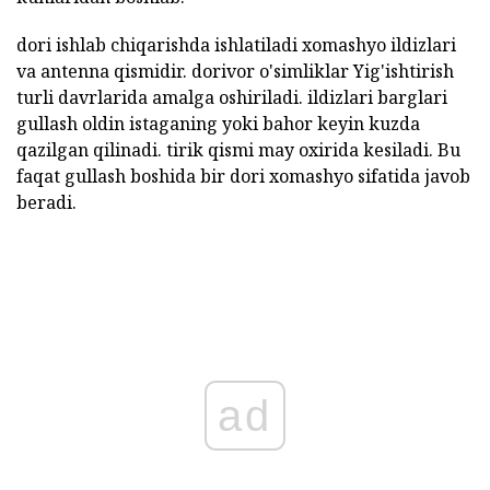
dori ishlab chiqarishda ishlatiladi xomashyo ildizlari
va antenna qismidir. dorivor o'simliklar Yig'ishtirish
turli davrlarida amalga oshiriladi. ildizlari barglari
gullash oldin istaganing yoki bahor keyin kuzda
qazilgan qilinadi. tirik qismi may oxirida kesiladi. Bu
faqat gullash boshida bir dori xomashyo sifatida javob
beradi.
ad