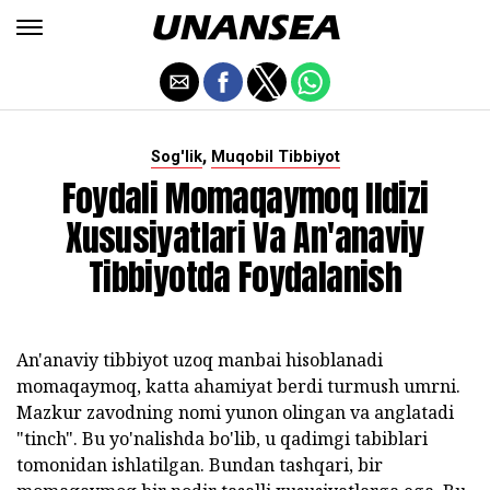
,
Sog'lik
Muqobil Tibbiyot
Foydali Momaqaymoq Ildizi
Xususiyatlari Va An'anaviy
Tibbiyotda Foydalanish
An'anaviy tibbiyot uzoq manbai hisoblanadi
momaqaymoq, katta ahamiyat berdi turmush umrni.
Mazkur zavodning nomi yunon olingan va anglatadi
"tinch". Bu yo'nalishda bo'lib, u qadimgi tabiblari
tomonidan ishlatilgan. Bundan tashqari, bir