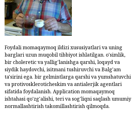
Foydali momaqaymoq ildizi xususiyatlari va uning
barglari uzun muqobil tibbiyot ishlatilgan. o'simlik,
bir choleretic va yallig'lanishga qarshi, loqayd va
siydik haydovchi, isitmani tushiruvchi va Balg'am
ta'sirini ega. bir gelmintlarga qarshi va yumshatuvchi
va protivoskleroticheskim va antialerjik agentlari
sifatida foydalanish. Application momaqaymoq
ishtahasi qo'zg'alishi, teri va sog'liqni saqlash umumiy
normallashtirish takomillashtirish qilmoqda.