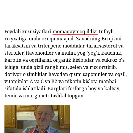
Foydali xususiyatlari
momaqaymoq ildizi
tufayli
ro'yxatiga unda ozuqa mavjud. Zavodning Bu qismi
taraksatsin va triterpene moddalar, taraksasterol va
steroller, flavonoidler va inulin, yog 'yog'i, kauchuk,
karotin va oqsillarni, organik kislotalar va sukroz o'z
ichiga. unda qizil rangli mis, selen va rux orttirib.
dorivor o'simliklar havodan qismi saponinler va oqsil,
vitaminlar A va C va B2 va nikotin kislota manbai
sifatida ishlatiladi. Barglari fosforga boy va kaltsiy,
temir va marganets tashkil topgan.