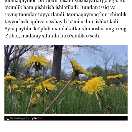
momaqaymoq bir nodir tasalli xususiyatlarga ega. Bu
o'simlik ham pishirish ishlatiladi. Bundan issiq va
sovuq taomlar tayyorlandi. Momaqaymoq bir ichimlik
tayyorlash, qahva o'xshaydi ta'mi uchun ishlatiladi.
Ayni paytda, ko'plab mamlakatlar shunoslar unga eng
e'tibor, madaniy sifatida bu o'simlik o'sadi.