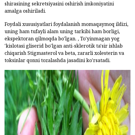
shirasining sekretsiyasini oshirish imkoniyatini
amalga oshiriladi.
Foydali xususiyatlari foydalanish momaqaymoq ildizi,
uning ham tufayli alam uning tarkibi ham borligi,
ekspektoran qilmoqda bo'lgan. , To'yinmagan yog
'kislotasi gliserid bo'lgan anti-sklerotik ta'sir ishlab
chiqarish Stigmasterol va beta, zararli xolesterin va
toksinlar qonni tozalashda jasadini ko'rsatadi.