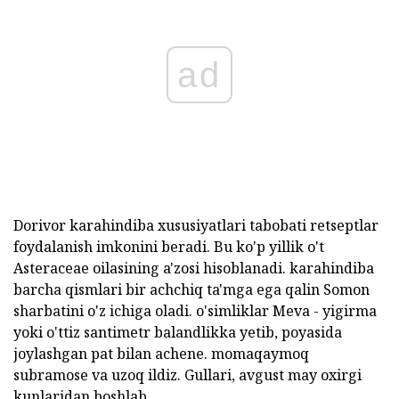
ad
Dorivor karahindiba xususiyatlari tabobati retseptlar
foydalanish imkonini beradi. Bu ko'p yillik o't
Asteraceae oilasining a'zosi hisoblanadi. karahindiba
barcha qismlari bir achchiq ta'mga ega qalin Somon
sharbatini o'z ichiga oladi. o'simliklar Meva - yigirma
yoki o'ttiz santimetr balandlikka yetib, poyasida
joylashgan pat bilan achene. momaqaymoq
subramose va uzoq ildiz. Gullari, avgust may oxirgi
kunlaridan boshlab.