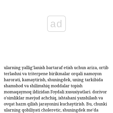
ad
ularning yallig'lanish bartaraf etish uchun ariza, ortib
terlashni va triterpene birikmalar orqali namoyon
harorati, kamaytirish, shuningdek, uning tarkibida
shamshod va shilimshiq moddalar topish
momaqaymoq ildizidan Foydali xususiyatlari. dorivor
o'simliklar mavjud achchiq, ishtahani yaxshilash va
ovqat hazm qilish jarayonini kuchaytirish. Bu, chunki
ularning qobiliyati choleretic, shuningdek me'da