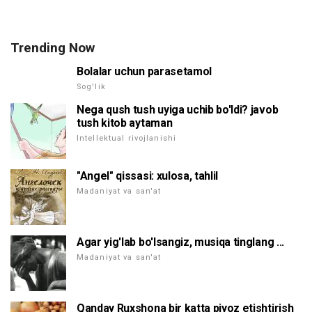
Trending Now
Bolalar uchun parasetamol
Sog'lik
Nega qush tush uyiga uchib bo'ldi? javob
tush kitob aytaman
Intellektual rivojlanishi
"Angel" qissasi: xulosa, tahlil
Madaniyat va san'at
Agar yig'lab bo'lsangiz, musiqa tinglang ...
Madaniyat va san'at
Qanday Ruxshona bir katta piyoz etishtirish