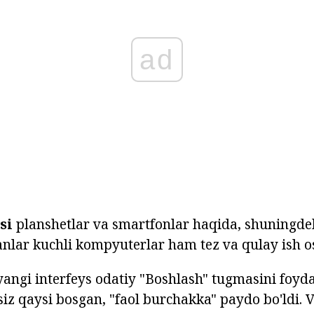
ad
si
planshetlar va smartfonlar haqida, shuningde
anlar kuchli kompyuterlar ham tez va qulay ish o
yangi interfeys odatiy "Boshlash" tugmasini foyd
iz qaysi bosgan, "faol burchakka" paydo bo'ldi. V