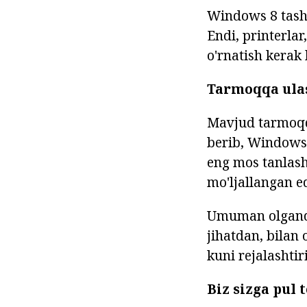
Windows 8 tashq
Endi, printerla
o'rnatish kerak
Tarmoqqa ula
Mavjud tarmoqq
berib, Windows
eng mos tanlash
mo'ljallangan ed
Umuman olganda,
jihatdan, bilan 
kuni rejalashtir
Biz sizga pul 