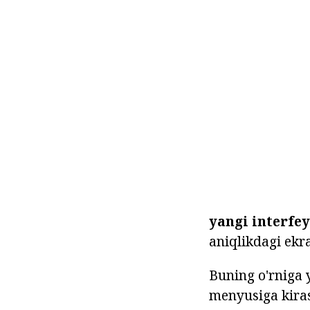
yangi interfey
aniqlikdagi ekr
Buning o'rniga 
menyusiga kiras