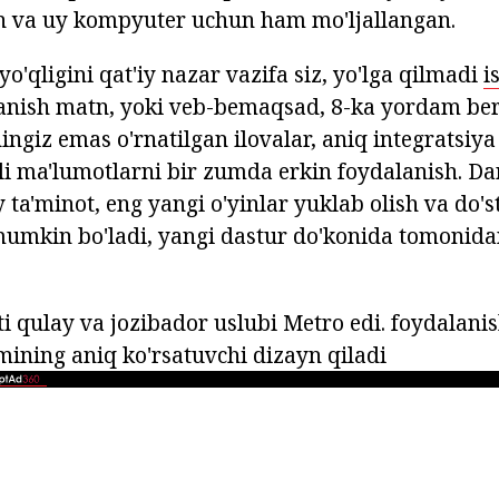
n va uy kompyuter uchun ham mo'ljallangan.
'qligini qat'iy nazar vazifa siz, yo'lga qilmadi
i
lanish matn, yoki veb-bemaqsad, 8-ka yordam ber
ingiz emas o'rnatilgan ilovalar, aniq integratsiya
kli ma'lumotlarni bir zumda erkin foydalanish. Da
ta'minot, eng yangi o'yinlar yuklab olish va do'st
mumkin bo'ladi, yangi dastur do'konida tomonida
ti qulay va jozibador uslubi Metro edi. foydalani
imining aniq ko'rsatuvchi dizayn qiladi