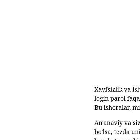
Xavfsizlik va is
login parol faqa
Bu ishoralar, m
An'anaviy va si
bo'lsa, tezda u