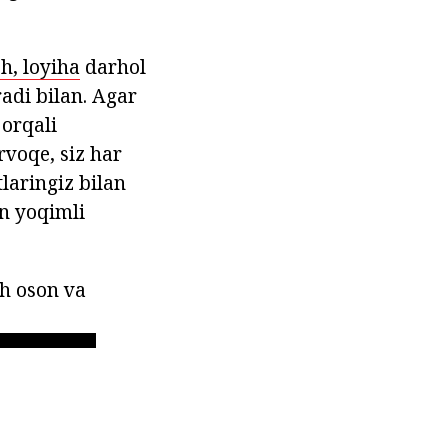
sh, loyiha
darhol
adi bilan. Agar
 orqali
rvoqe, siz har
laringiz bilan
n yoqimli
sh oson va