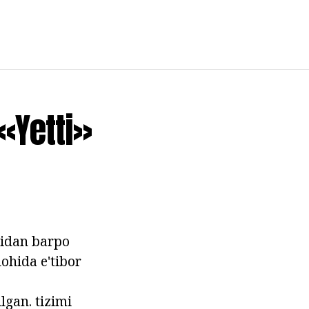
«Yetti»
gidan barpo
lohida e'tibor
lgan. tizimi