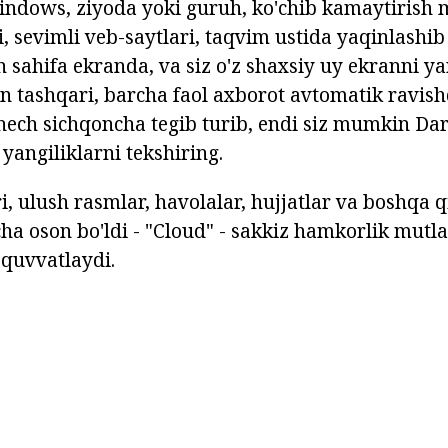
indows, ziyoda yoki guruh, ko'chib kamaytirish
di, sevimli veb-saytlari, taqvim ustida yaqinlashi
 sahifa ekranda, va siz o'z shaxsiy uy ekranni ya
tashqari, barcha faol axborot avtomatik ravish
ech sichqoncha tegib turib, endi siz mumkin Dars
yangiliklarni tekshiring.
, ulush rasmlar, havolalar, hujjatlar va boshqa q
cha oson bo'ldi - "Cloud" - sakkiz hamkorlik mutl
-quvvatlaydi.