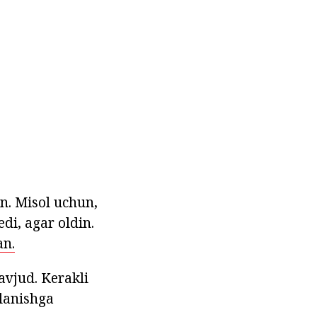
an. Misol uchun,
edi, agar oldin.
an.
avjud. Kerakli
alanishga