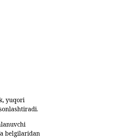
k, yuqori
sonlashtiradi.
alanuvchi
a belgilaridan