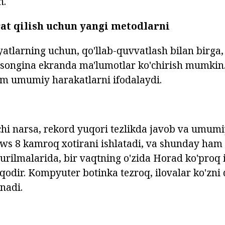
n.
rat qilish uchun yangi metodlarni
yatlarning uchun, qo'llab-quvvatlash bilan birga,
osongina ekranda ma'lumotlar ko'chirish mumkin
m umumiy harakatlarni ifodalaydi.
chi narsa, rekord yuqori tezlikda javob va umumi
ows 8 kamroq xotirani ishlatadi, va shunday ha
qurilmalarida, bir vaqtning o'zida Horad ko'proq 
 qodir. Kompyuter botinka tezroq, ilovalar ko'zn
anadi.