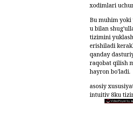
xodimlari uchu
Bu muhim yoki yo
u bilan shug'ul
tizimini yuklash
erishiladi kera
qanday dasturiy 
raqobat qilish 
hayron bo'ladi.
asosiy xususiya
intuitiv 8ku tiz