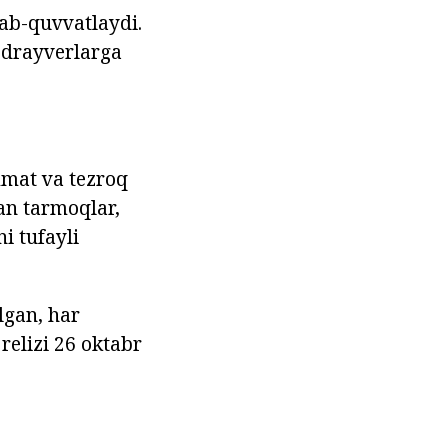
ab-quvvatlaydi.
 drayverlarga
mat va tezroq
an tarmoqlar,
i tufayli
lgan, har
relizi 26 oktabr