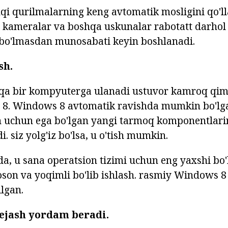
i qurilmalarning keng avtomatik mosligini qo'll
r, kameralar va boshqa uskunalar rabotatt darhol
 bo'lmasdan munosabati keyin boshlanadi.
sh.
a bir kompyuterga ulanadi ustuvor kamroq qim
 8. Windows 8 avtomatik ravishda mumkin bo'lg
 uchun ega bo'lgan yangi tarmoq komponentlarin
i. siz yolg'iz bo'lsa, u o'tish mumkin.
 u sana operatsion tizimi uchun eng yaxshi bo'
oson va yoqimli bo'lib ishlash. rasmiy Windows 8 
ilgan.
tejash yordam beradi.