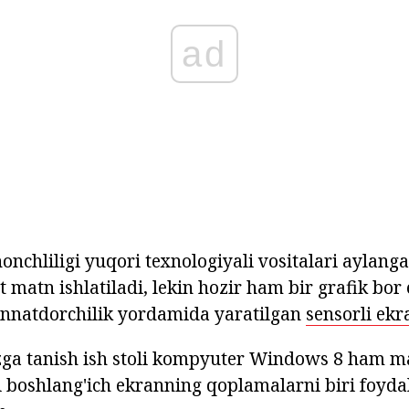
ad
honchliligi yuqori texnologiyali vositalari aylang
t matn ishlatiladi, lekin hozir ham bir grafik bor 
innatdorchilik yordamida yaratilgan
sensorli ekr
zga tanish ish stoli kompyuter Windows 8 ham m
ni boshlang'ich ekranning qoplamalarni biri foyd