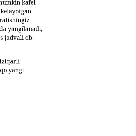
 mumkin kafel
b kelayotgan
ratishingiz
da yangilanadi,
 jadvali ob-
iziqarli
aqo yangi