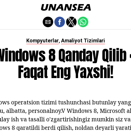
Kompyuterlar
Amaliyot Tizimlari
,
Windows 8 Qanday Qilib 
Faqat Eng Yaxshi!
ows operatsion tizimi tushunchasi butunlay yan
, u, albatta, personalnoy.V Windows 8, Microsoft a
ay ish va tasalli o'zgartirishingiz mumkin siz va
s 8 qaratildi berdi qilish, noldan deyarli yarati