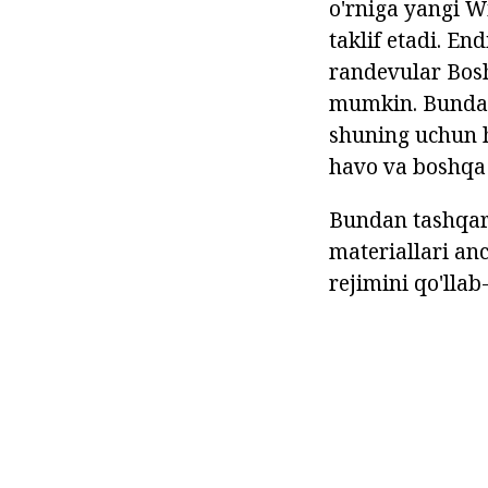
o'rniga yangi W
taklif etadi. En
randevular Bosh
mumkin. Bundan 
shuning uchun h
havo va boshqa 
Bundan tashqari
materiallari an
rejimini qo'llab