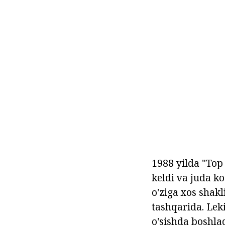
1988 yilda "Top 
keldi va juda ko
o'ziga xos shakl
tashqarida. Lek
o'sishda boshla