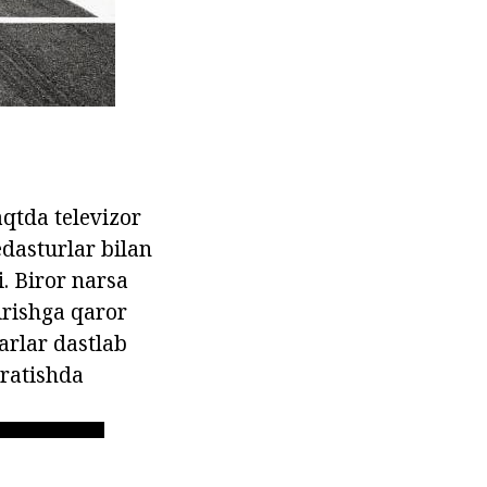
aqtda televizor
edasturlar bilan
i. Biror narsa
irishga qaror
arlar dastlab
ratishda