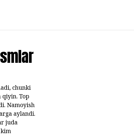
asmlar
adi, chunki
 qiyin. Top
ldi. Namoyish
arga aylandi.
ar juda
 kim