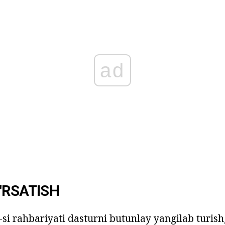
ad
'RSATISH
-si rahbariyati dasturni butunlay yangilab turish