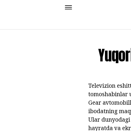
Yuqor
Televizion eshi
tomoshabinlar u
Gear avtomobill
ibodatning maq
Ular dunyodagi
hayratda va ekr