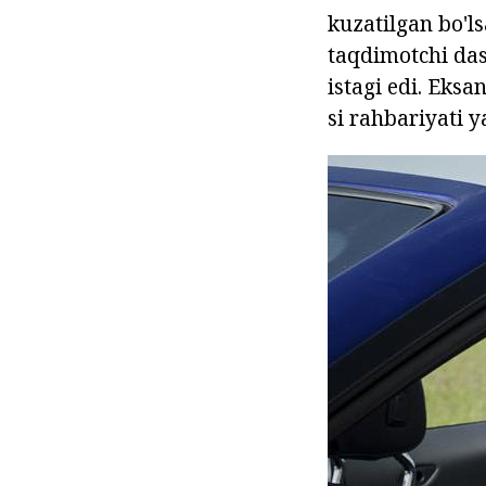
kuzatilgan bo'ls
taqdimotchi dast
istagi edi. Eksa
si rahbariyati y