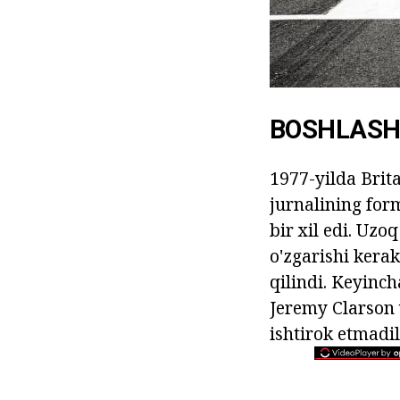
BOSHLAS
1977-yilda Brita
jurnalining for
bir xil edi. Uzo
o'zgarishi kerak
qilindi. Keyinc
Jeremy Clarson 
ishtirok etmadil