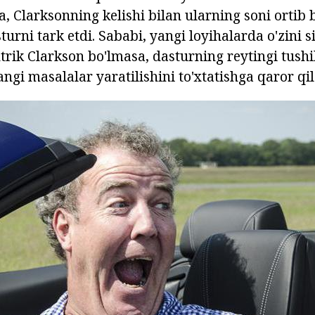
a, Clarksonning kelishi bilan ularning soni ortib 
urni tark etdi. Sababi, yangi loyihalarda o'zini s
ntrik Clarkson bo'lmasa, dasturning reytingi tushi
angi masalalar yaratilishini to'xtatishga qaror qil