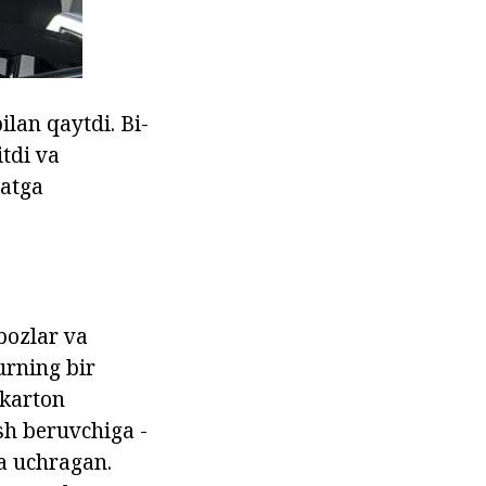
ilan qaytdi. Bi-
itdi va
matga
bozlar va
urning bir
 karton
osh beruvchiga -
a uchragan.