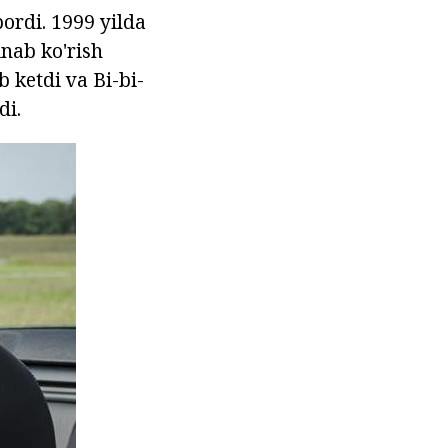
bordi. 1999 yilda
inab ko'rish
b ketdi va Bi-bi-
di.