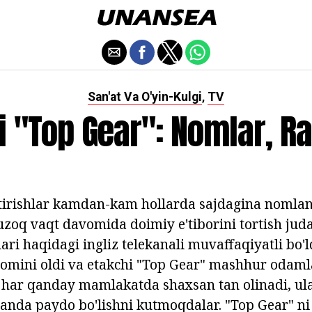
San'at Va O'yin-Kulgi
TV
,
i "Top Gear": Nomlar, R
ttirishlar kamdan-kam hollarda sajdagina nomlan
zoq vaqt davomida doimiy e'tiborini tortish juda
ari haqidagi ingliz telekanali muvaffaqiyatli bo'
omini oldi va etakchi "Top Gear" mashhur odaml
 har qanday mamlakatda shaxsan tan olinadi, ul
anda paydo bo'lishni kutmoqdalar. "Top Gear" ni