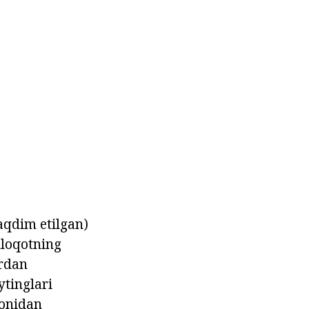
taqdim etilgan)
muloqotning
ardan
ytinglari
monidan