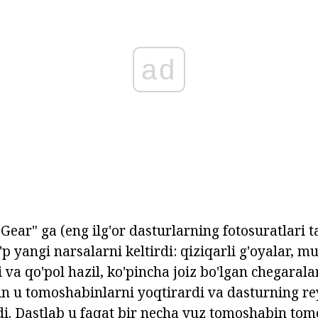
ad
Gear" ga (eng ilg'or dasturlarning fotosuratlari 
'p yangi narsalarni keltirdi: qiziqarli g'oyalar, 
i va qo'pol hazil, ko'pincha joiz bo'lgan chegaral
in u tomoshabinlarni yoqtirardi va dasturning re
di. Dastlab u faqat bir necha yuz tomoshabin to