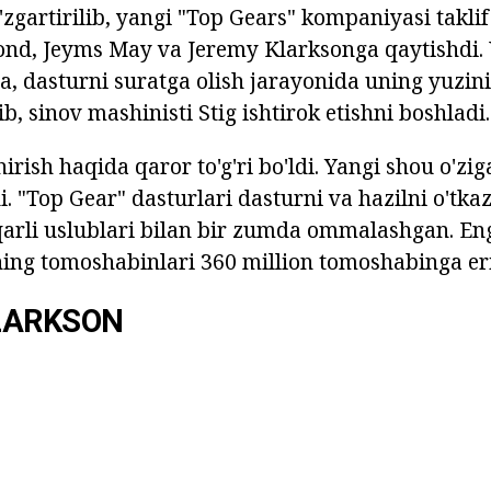
zgartirilib, yangi "Top Gears" kompaniyasi taklif 
d, Jeyms May va Jeremy Klarksonga qaytishdi. 
da, dasturni suratga olish jarayonida uning yuzin
b, sinov mashinisti Stig ishtirok etishni boshladi.
irish haqida qaror to'g'ri bo'ldi. Yangi shou o'zi
. "Top Gear" dasturlari dasturni va hazilni o'tka
iqarli uslublari bilan bir zumda ommalashgan. En
ning tomoshabinlari 360 million tomoshabinga eri
LARKSON