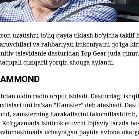
son uzatishni to'liq qayta tiklash bo'yicha taklif b
qaruvchilari va rahbariyati imkoniyatni qo'lga kir
nitiv televidenie dasturidan Top Gear juda qim
daqiqali qiziqarli yorqin shouga aylandi.
HAMMOND
hdan oldin radio orqali ishladi. Dasturdagi ishqi
lislari uni ba'zan "Hamster" deb atashadi. Dast
d, xamsterning harakatlarini takomillashtirib,
i. Ko'rgazmada ishtirok etuvchi fojiaviy tarzda b
 avtomashinada
uchayotgan
paytda avtohalokatg