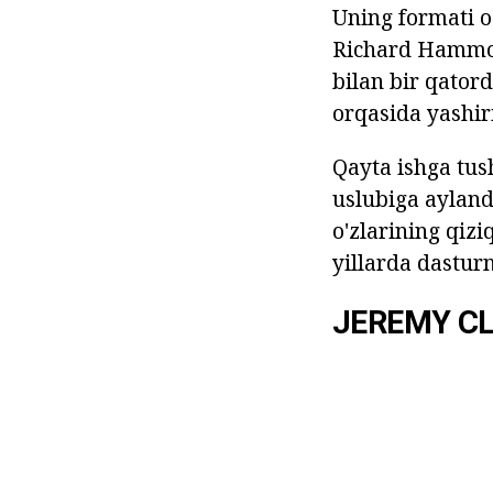
Uning formati o'
Richard Hammon
bilan bir qator
orqasida yashiri
Qayta ishga tush
uslubiga aylandi
o'zlarining qiz
yillarda dastur
JEREMY C