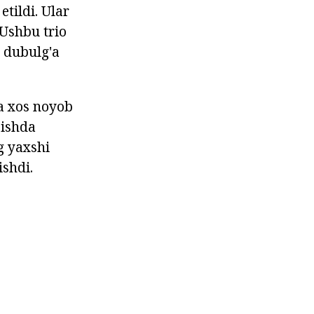
etildi. Ular
Ushbu trio
i dubulg'a
ga xos noyob
zishda
g yaxshi
shdi.