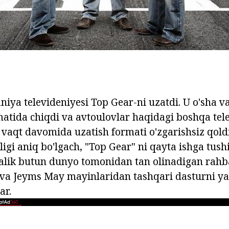
H
niya televideniyesi Top Gear-ni uzatdi. U o'sha v
matida chiqdi va avtoulovlar haqidagi boshqa tel
q vaqt davomida uzatish formati o'zgarishsiz qold
ligi aniq bo'lgach, "Top Gear" ni qayta ishga tush
halik butun dunyo tomonidan tan olinadigan rahb
va Jeyms May mayinlaridan tashqari dasturni ya
ar.