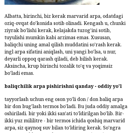
Albatta, birinchi, biz kerak marvarid arpa, odatdagi
oziq-ovqat do'konida sotib olinadi. Kengash u, chunki
ziyrak bo'lishi kerak, kelajakda tuzog'ini sotib,
tuyulishi mumkin kabi arzimas emas. Xususan,
baliqchi uning amal qilish muddatini so'rash kerak.
ingl arpa sifatini aniqlash, uni yangi bo'lsa, u nur,
deyarli oppoq qarash qiladi, deb bilish kerak.
Aksincha, krup birinchi tozalik to'q va yoqimsiz
bo'ladi emas.
baliqchilik arpa pishirishni qanday - oddiy yo'l
tayyorlash uchun eng oson yo'li don / don baliq arpa
bir don bug'lash termos bo'ladi. Bu juda oddiy amalga
oshiriladi. bir yoki ikki san'ati to'ldirilgan bo'lib. Bir-
ikki yuz mililitre - bir termos ichida qoshiq marvarid
arpa, siz qaynoq suv bilan to'ldiring kerak. So'ngra