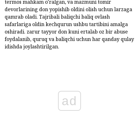
termos mahkam o'ralgan, va mazmuni tomir
devorlarining don yopishib oldini olish uchun larzaga
qamrab oladi. Tajribali baliqchi baliq ovlash
safarlariga oldin kechqurun ushbu tartibini amalga
oshiradi. zarur tayyor don kuni ertalab oz bir abuse
foydalanib, quruq va baliqchi uchun har qanday qulay
idishda joylashtirilgan.
ad