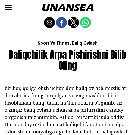
,
Sport Va Fitnes
Baliq Ovlash
Baliqchilik Arpa Pishirishni Bilib
Oling
bir bor, qo'lga olish uchun don baliq ovlash muxlislar
doiralarida keng tarqalgan va eng mashhur biri
hisoblanadi baliq. taklif ma'lumotlarni o'rganib, siz
o'zingiz baliq ovlash uchun arpa pishirishni qanday
o'rganishimiz mumkin. Aslida, bu tartibi juda oddiy.
Har qanday o'zini hurmat baliqchi faqat uni amalga
oshirish imkoniyatiga ega bo'ladi, balki u baliq ovlash