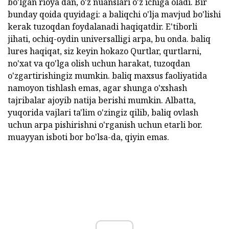
bo'lgan rioya dan, o'z nüansları o'z ichiga oladi. Bir
bunday qoida quyidagi: a baliqchi o'lja mavjud bo'lishi
kerak tuzoqdan foydalanadi haqiqatdir. E'tiborli
jihati, ochiq-oydin universalligi arpa, bu onda. baliq
lures haqiqat, siz keyin hokazo Qurtlar, qurtlarni,
no'xat va qo'lga olish uchun harakat, tuzoqdan
o'zgartirishingiz mumkin. baliq maxsus faoliyatida
namoyon tishlash emas, agar shunga o'xshash
tajribalar ajoyib natija berishi mumkin. Albatta,
yuqorida vajlari ta'lim o'zingiz qilib, baliq ovlash
uchun arpa pishirishni o'rganish uchun etarli bor.
muayyan isboti bor bo'lsa-da, qiyin emas.