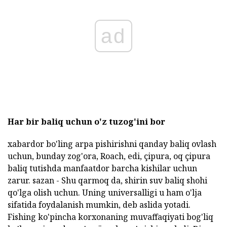
ad
Har bir baliq uchun o'z tuzog'ini bor
xabardor bo'ling arpa pishirishni qanday baliq ovlash
uchun, bunday zog'ora, Roach, edi, çipura, oq çipura
baliq tutishda manfaatdor barcha kishilar uchun
zarur. sazan - Shu qarmoq da, shirin suv baliq shohi
qo'lga olish uchun. Uning universalligi u ham o'lja
sifatida foydalanish mumkin, deb aslida yotadi.
Fishing ko'pincha korxonaning muvaffaqiyati bog'liq