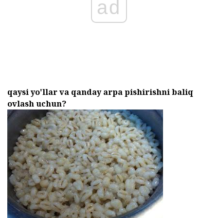
ad
qaysi yo'llar va qanday arpa pishirishni baliq
ovlash uchun?