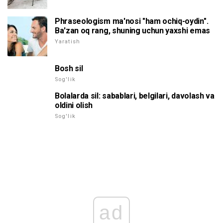
Phraseologism ma'nosi "ham ochiq-oydin".
Ba'zan oq rang, shuning uchun yaxshi emas
Yaratish
Bosh sil
Sog'lik
Bolalarda sil: sabablari, belgilari, davolash va
oldini olish
Sog'lik
ad