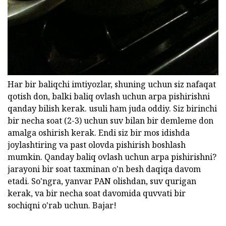
Har bir baliqchi imtiyozlar, shuning uchun siz nafaqat
qotish don, balki baliq ovlash uchun arpa pishirishni
qanday bilish kerak. usuli ham juda oddiy. Siz birinchi
bir necha soat (2-3) uchun suv bilan bir demleme don
amalga oshirish kerak. Endi siz bir mos idishda
joylashtiring va past olovda pishirish boshlash
mumkin. Qanday baliq ovlash uchun arpa pishirishni?
jarayoni bir soat taxminan o'n besh daqiqa davom
etadi. So'ngra, yanvar PAN olishdan, suv qurigan
kerak, va bir necha soat davomida quvvati bir
sochiqni o'rab uchun. Bajar!