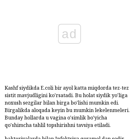
ad
Kashf siydikda E.coli bir ayol katta miqdorda tez-tez
sistit mavjudligini ko'rsatadi. Bu holat siydik yo'liga
noxush sezgilar bilan birga bo'lishi mumkin edi.
Birgalikda aloqada keyin bu mumkin lekelenmeleri.
Bunday hollarda u vagina o'simlik bo'yicha
qo'shimcha tahlil topshirishni tavsiya etiladi.
bakteriyalarda bilan Infektsiya qoramol dan sodir