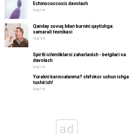
Echinococcosis davolash
Sog'lik
Qanday sovuq bilan burnini qaytishga:
samarali texnikasi
Sog'lik
Spirtli ichimliklarni zaharlanish - belgilari va
davolash
Sog'lik
Yurakni karıncalanma? shifokor uchun ishga
tushirish!
Sog'lik
ad