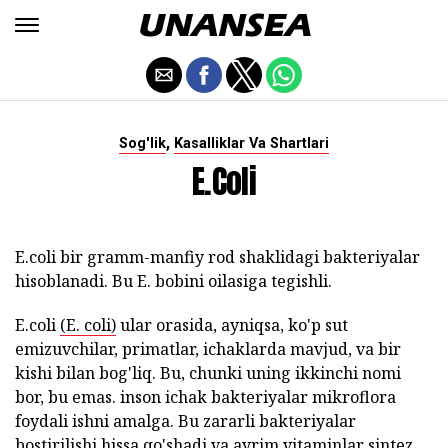
,
Sog'lik
Kasalliklar Va Shartlari
E.coli
E.coli bir gramm-manfiy rod shaklidagi bakteriyalar
hisoblanadi. Bu E. bobini oilasiga tegishli.
E.coli
(E. coli)
ular orasida, ayniqsa, ko'p sut
emizuvchilar, primatlar, ichaklarda mavjud, va bir
kishi bilan bog'liq. Bu, chunki uning ikkinchi nomi
bor, bu emas. inson ichak bakteriyalar mikroflora
foydali ishni amalga. Bu zararli bakteriyalar
bostirilishi hissa qo'shadi va ayrim vitaminlar sintez