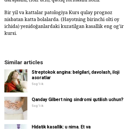
Bir yil va kattalar patologiya Kurs qulay prognoz
nisbatan katta bolalarda. (Hayotning birinchi olti oy
ichida) yenidoğanlardaki kuzatilgan kasallik eng og'ir
kursi.
Similar articles
Streptokok angina: belgilari, davolash, iloji
asoratlar
Sog'lik
Qanday Gilbert ning sindromi qutilish uchun?
Sog'lik
Hidatik kasallik: u nima. Et va