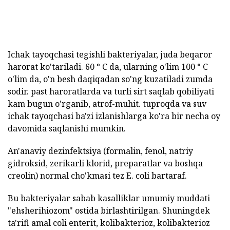
Ichak tayoqchasi tegishli bakteriyalar, juda beqaror
harorat ko'tariladi. 60 ° C da, ularning o'lim 100 ° C
o'lim da, o'n besh daqiqadan so'ng kuzatiladi zumda
sodir. past haroratlarda va turli sirt saqlab qobiliyati
kam bugun o'rganib, atrof-muhit. tuproqda va suv
ichak tayoqchasi ba'zi izlanishlarga ko'ra bir necha oy
davomida saqlanishi mumkin.
An'anaviy dezinfektsiya (formalin, fenol, natriy
gidroksid, zerikarli klorid, preparatlar va boshqa
creolin) normal cho'kmasi tez E. coli bartaraf.
Bu bakteriyalar sabab kasalliklar umumiy muddati
"ehsherihiozom" ostida birlashtirilgan. Shuningdek
ta'rifi amal coli enterit, kolibakterioz, kolibakterioz