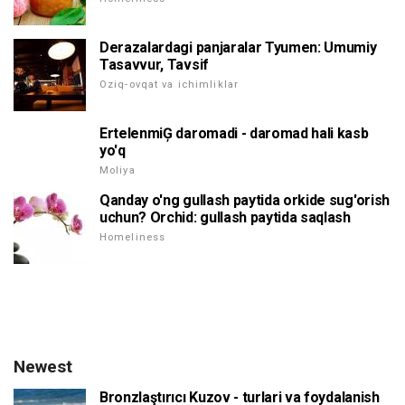
Derazalardagi panjaralar Tyumen: Umumiy
Tasavvur, Tavsif
Oziq-ovqat va ichimliklar
ErtelenmiĢ daromadi - daromad hali kasb
yo'q
Moliya
Qanday o'ng gullash paytida orkide sug'orish
uchun? Orchid: gullash paytida saqlash
Homeliness
Newest
Bronzlaştırıcı Kuzov - turlari va foydalanish