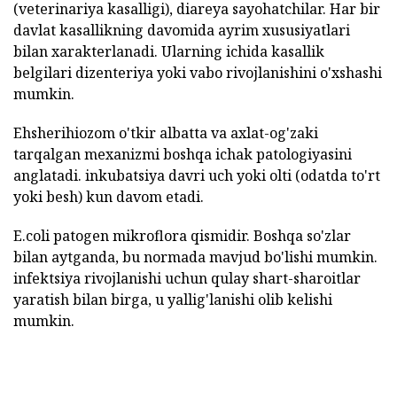
(veterinariya kasalligi), diareya sayohatchilar. Har bir
davlat kasallikning davomida ayrim xususiyatlari
bilan xarakterlanadi. Ularning ichida kasallik
belgilari dizenteriya yoki vabo rivojlanishini o'xshashi
mumkin.
Ehsherihiozom o'tkir albatta va axlat-og'zaki
tarqalgan mexanizmi boshqa ichak patologiyasini
anglatadi. inkubatsiya davri uch yoki olti (odatda to'rt
yoki besh) kun davom etadi.
E.coli patogen mikroflora qismidir. Boshqa so'zlar
bilan aytganda, bu normada mavjud bo'lishi mumkin.
infektsiya rivojlanishi uchun qulay shart-sharoitlar
yaratish bilan birga, u yallig'lanishi olib kelishi
mumkin.