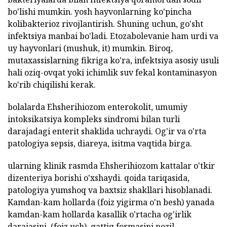
bo'lishi mumkin. yosh hayvonlarning ko'pincha
kolibakterioz rivojlantirish. Shuning uchun, go'sht
infektsiya manbai bo'ladi. Etozabolevanie ham urdi va
uy hayvonlari (mushuk, it) mumkin. Biroq,
mutaxassislarning fikriga ko'ra, infektsiya asosiy usuli
hali oziq-ovqat yoki ichimlik suv fekal kontaminasyon
ko'rib chiqilishi kerak.
bolalarda Ehsherihiozom enterokolit, umumiy
intoksikatsiya kompleks sindromi bilan turli
darajadagi enterit shaklida uchraydi. Og'ir va o'rta
patologiya sepsis, diareya, isitma vaqtida birga.
ularning klinik rasmda Ehsherihiozom kattalar o'tkir
dizenteriya borishi o'xshaydi. qoida tariqasida,
patologiya yumshoq va baxtsiz shakllari hisoblanadi.
Kamdan-kam hollarda (foiz yigirma o'n besh) yanada
kamdan-kam hollarda kasallik o'rtacha og'irlik
darajasini, (foiz uch), qattiq formasini nozil.