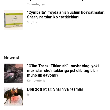
Texnologiya
"Cymbalta": foydalanish uchun ko'rsatmalar.
Sharh, narxlar, ko'rsatkichlari
Sog'lik
Newest
"O'lim Track: Tiklanish" - navbatdagi yoki
muxlislar cho'ntaklariga pul olib tegib bir
munosib davomi?
Kompyuterlar
Don zoti otlar: Sharh va rasmlar
Ish