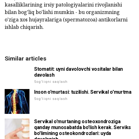
kasalliklarining irsiy patologiyalarini rivojlanishi
bilan bog'liq bo'lishi mumkin - bu organizmning
o'ziga xos hujayralariga (spermatozoa) antikorlarni
ishlab chiqarish.
Similar articles
Stomatit: uyni davolovchi vositalar bilan
davolash
Sog'liqni saqlash
Inson o'murtasi: tuzilishi. Servikal o'murtma
Sog'liqni saqlash
Servikal o'murtaning osteoxondroziga
qanday munosabatda bo'lish kerak. Serviks
bo'limining osteokondrozlari: uyda