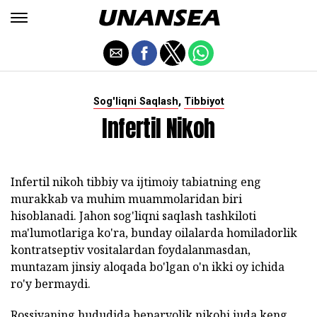
,
Sog'liqni Saqlash
Tibbiyot
Infertil Nikoh
Infertil nikoh tibbiy va ijtimoiy tabiatning eng
murakkab va muhim muammolaridan biri
hisoblanadi. Jahon sog'liqni saqlash tashkiloti
ma'lumotlariga ko'ra, bunday oilalarda homiladorlik
kontratseptiv vositalardan foydalanmasdan,
muntazam jinsiy aloqada bo'lgan o'n ikki oy ichida
ro'y bermaydi.
Rossiyaning hududida beparvolik nikohi juda keng