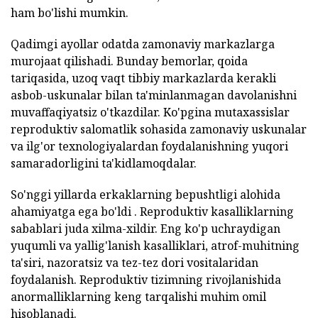
ham bo'lishi mumkin.
Qadimgi ayollar odatda zamonaviy markazlarga
murojaat qilishadi. Bunday bemorlar, qoida
tariqasida, uzoq vaqt tibbiy markazlarda kerakli
asbob-uskunalar bilan ta'minlanmagan davolanishni
muvaffaqiyatsiz o'tkazdilar. Ko'pgina mutaxassislar
reproduktiv salomatlik sohasida zamonaviy uskunalar
va ilg'or texnologiyalardan foydalanishning yuqori
samaradorligini ta'kidlamoqdalar.
So'nggi yillarda erkaklarning bepushtligi alohida
ahamiyatga ega bo'ldi . Reproduktiv kasalliklarning
sabablari juda xilma-xildir. Eng ko'p uchraydigan
yuqumli va yallig'lanish kasalliklari, atrof-muhitning
ta'siri, nazoratsiz va tez-tez dori vositalaridan
foydalanish. Reproduktiv tizimning rivojlanishida
anormalliklarning keng tarqalishi muhim omil
hisoblanadi.