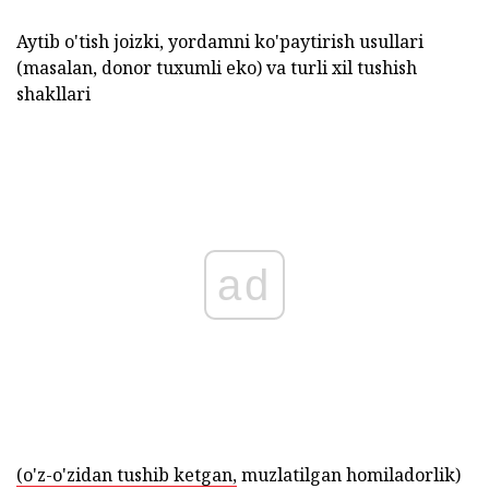
Aytib o'tish joizki, yordamni ko'paytirish usullari
(masalan, donor tuxumli eko) va turli xil tushish
shakllari
ad
(o'z-o'zidan tushib ketgan,
muzlatilgan homiladorlik)