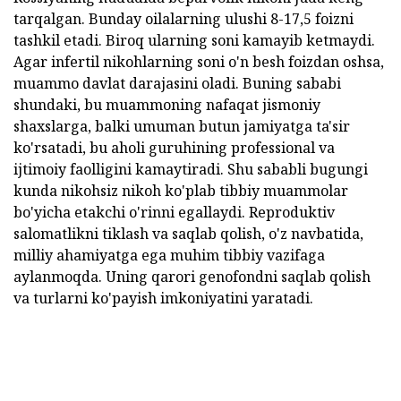
tarqalgan. Bunday oilalarning ulushi 8-17,5 foizni
tashkil etadi. Biroq ularning soni kamayib ketmaydi.
Agar infertil nikohlarning soni o'n besh foizdan oshsa,
muammo davlat darajasini oladi. Buning sababi
shundaki, bu muammoning nafaqat jismoniy
shaxslarga, balki umuman butun jamiyatga ta'sir
ko'rsatadi, bu aholi guruhining professional va
ijtimoiy faolligini kamaytiradi. Shu sababli bugungi
kunda nikohsiz nikoh ko'plab tibbiy muammolar
bo'yicha etakchi o'rinni egallaydi. Reproduktiv
salomatlikni tiklash va saqlab qolish, o'z navbatida,
milliy ahamiyatga ega muhim tibbiy vazifaga
aylanmoqda. Uning qarori genofondni saqlab qolish
va turlarni ko'payish imkoniyatini yaratadi.