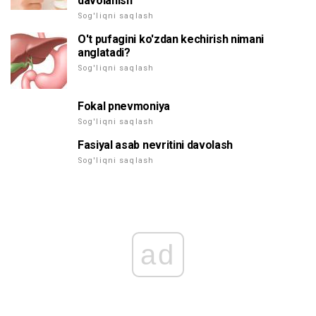
davolanish
Sog'liqni saqlash
O't pufagini ko'zdan kechirish nimani
anglatadi?
Sog'liqni saqlash
Fokal pnevmoniya
Sog'liqni saqlash
Fasiyal asab nevritini davolash
Sog'liqni saqlash
ad