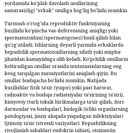
yordamida ko'plab davolash usullarining
samarasizligi "erkak" omiliga bog'liq bo'lishi mumkin.
Turmush o'rtog'ida reproduktiv funktsiyaning
buzilishi ko'pincha vas-deferensning aniqligi yoki
spermatozoidani (spermatogenez) hosil qilish bilan
qo'zg'atiladi. Ishlarning deyarli yarmida erkaklarda
bepushtlik spermatozoidlarning sifatli yoki miqdor
jihatidan kamayishiga olib keladi. Ko'pchilik omillarni
keltiradigan omillar orasida mutaxassislarning eng
keng tarqalgan xususiyatlarini aniqlash qiyin. Bu
omillar boshqacha bo'lishi mumkin. Natijada
buzilishlar fizik ta'sir (yuqori yoki past harorat,
radioaktiv va boshqa radiatsiyalar ta'sirining ta'siri),
kimyoviy (turli toksik birikmalarga ta'sir qilish, dori-
darmonlar va boshqalar), biologik (ichki organlarning
patologiyasi, jinsiy aloqada yuqadigan infektsiyalar)
Ijtimoiy ta'sir (stressli vaziyatlar). Bepushtlikning
rivojlanish sabablari endokrin tabiati, otoimmün