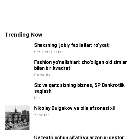
Trending Now
Shaxsning ijobiy fazilatlar: ro'yxati
O'z-o'zini ekish
Fashion yo'nalishlari: cho'zilgan old simlar
bilan bir kvadrat
Go'zallik
Siz va qarz sizning biznes, SP Bankrotlik
saqlash
Ish
Nikolay Bulgakov va oila afsonasi xil
Yaratish
Uy teatri uchun sifatli va arzon proektor