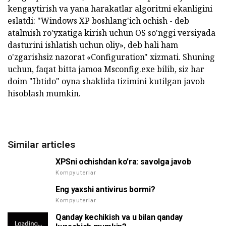
kengaytirish va yana harakatlar algoritmi ekanligini
eslatdi: "Windows XP boshlang'ich ochish - deb
atalmish ro'yxatiga kirish uchun OS so'nggi versiyada
dasturini ishlatish uchun oliy», deb hali ham
o'zgarishsiz nazorat «Configuration" xizmati. Shuning
uchun, faqat bitta jamoa Msconfig.exe bilib, siz har
doim "Ibtido" oyna shaklida tizimini kutilgan javob
hisoblash mumkin.
Similar articles
XPSni ochishdan ko'ra: savolga javob
Kompyuterlar
Eng yaxshi antivirus bormi?
Kompyuterlar
Qanday kechikish va u bilan qanday