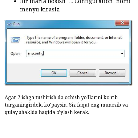
Bir marta bosish "... Configuration" nomi
menyu kirasiz.
Agar 7 ishga tushirish da ochish yo'llarini ko'rib
turganingizdek, ko'paysin. Siz faqat eng munosib va
qulay shaklda haqida o'ylash kerak.