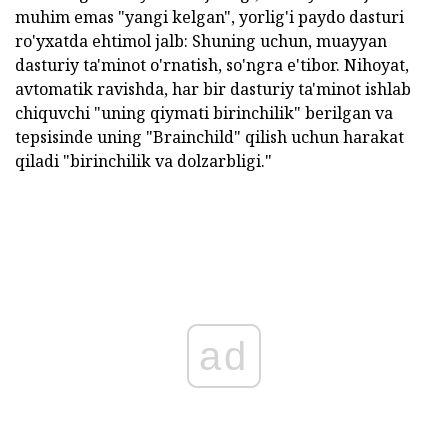
muhim emas "yangi kelgan", yorlig'i paydo dasturi
ro'yxatda ehtimol jalb: Shuning uchun, muayyan
dasturiy ta'minot o'rnatish, so'ngra e'tibor. Nihoyat,
avtomatik ravishda, har bir dasturiy ta'minot ishlab
chiquvchi "uning qiymati birinchilik" berilgan va
tepsisinde uning "Brainchild" qilish uchun harakat
qiladi "birinchilik va dolzarbligi."
ad