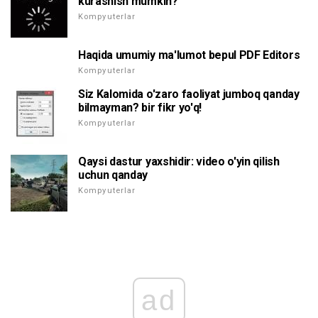
kurashish mumkin?
Kompyuterlar
Haqida umumiy ma'lumot bepul PDF Editors
Kompyuterlar
Siz Kalomida o'zaro faoliyat jumboq qanday
bilmayman? bir fikr yo'q!
Kompyuterlar
Qaysi dastur yaxshidir: video o'yin qilish
uchun qanday
Kompyuterlar
ad