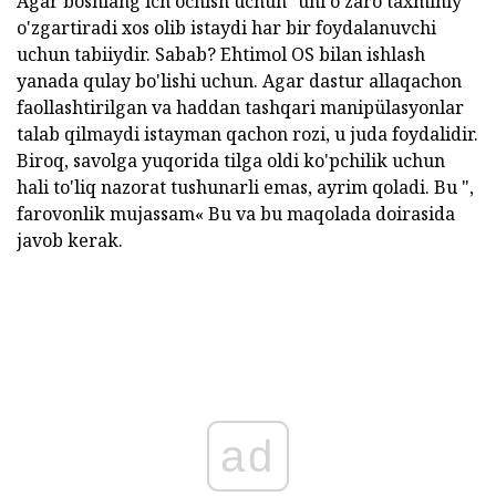
Agar boshlang'ich ochish uchun" uni o'zaro taxminiy
o'zgartiradi xos olib istaydi har bir foydalanuvchi
uchun tabiiydir. Sabab? Ehtimol OS bilan ishlash
yanada qulay bo'lishi uchun. Agar dastur allaqachon
faollashtirilgan va haddan tashqari manipülasyonlar
talab qilmaydi istayman qachon rozi, u juda foydalidir.
Biroq, savolga yuqorida tilga oldi ko'pchilik uchun
hali to'liq nazorat tushunarli emas, ayrim qoladi. Bu ",
farovonlik mujassam« Bu va bu maqolada doirasida
javob kerak.
ad