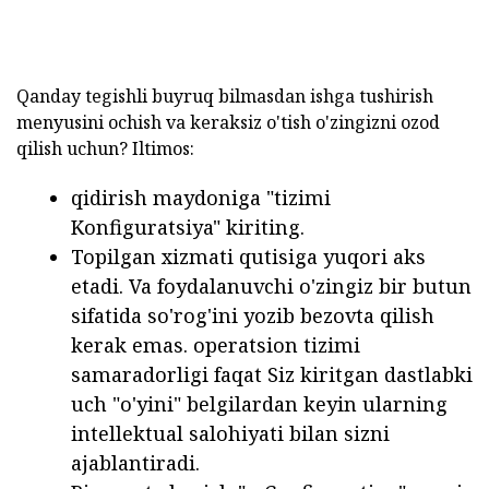
Qanday tegishli buyruq bilmasdan ishga tushirish
menyusini ochish va keraksiz o'tish o'zingizni ozod
qilish uchun? Iltimos:
qidirish maydoniga "tizimi
Konfiguratsiya" kiriting.
Topilgan xizmati qutisiga yuqori aks
etadi. Va foydalanuvchi o'zingiz bir butun
sifatida so'rog'ini yozib bezovta qilish
kerak emas. operatsion tizimi
samaradorligi faqat Siz kiritgan dastlabki
uch "o'yini" belgilardan keyin ularning
intellektual salohiyati bilan sizni
ajablantiradi.