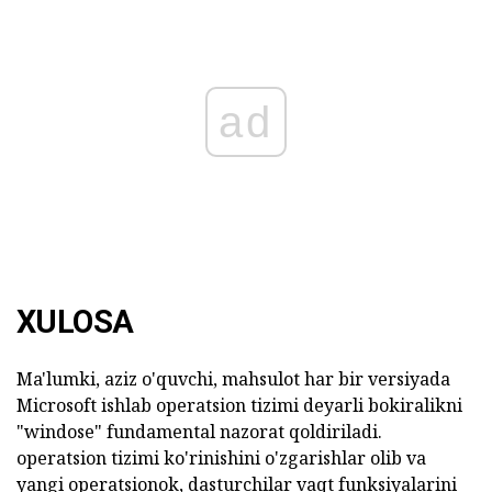
ad
XULOSA
Ma'lumki, aziz o'quvchi, mahsulot har bir versiyada
Microsoft ishlab operatsion tizimi deyarli bokiralikni
"windose" fundamental nazorat qoldiriladi.
operatsion tizimi ko'rinishini o'zgarishlar olib va
yangi operatsionok, dasturchilar vaqt funksiyalarini