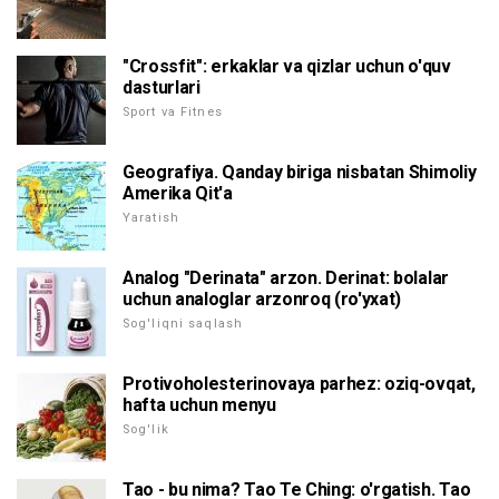
"Crossfit": erkaklar va qizlar uchun o'quv
dasturlari
Sport va Fitnes
Geografiya. Qanday biriga nisbatan Shimoliy
Amerika Qit'a
Yaratish
Analog "Derinata" arzon. Derinat: bolalar
uchun analoglar arzonroq (ro'yxat)
Sog'liqni saqlash
Protivoholesterinovaya parhez: oziq-ovqat,
hafta uchun menyu
Sog'lik
Tao - bu nima? Tao Te Ching: o'rgatish. Tao