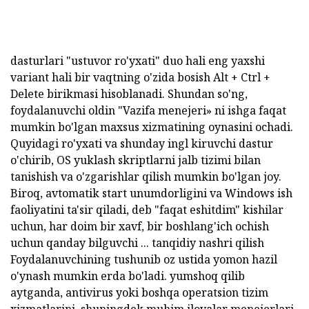
dasturlari "ustuvor ro'yxati" duo hali eng yaxshi
variant hali bir vaqtning o'zida bosish Alt + Ctrl +
Delete birikmasi hisoblanadi. Shundan so'ng,
foydalanuvchi oldin "Vazifa menejeri» ni ishga faqat
mumkin bo'lgan maxsus xizmatining oynasini ochadi.
Quyidagi ro'yxati va shunday ingl kiruvchi dastur
o'chirib, OS yuklash skriptlarni jalb tizimi bilan
tanishish va o'zgarishlar qilish mumkin bo'lgan joy.
Biroq, avtomatik start unumdorligini va Windows ish
faoliyatini ta'sir qiladi, deb "faqat eshitdim" kishilar
uchun, har doim bir xavf, bir boshlang'ich ochish
uchun qanday bilguvchi ... tanqidiy nashri qilish
Foydalanuvchining tushunib oz ustida yomon hazil
o'ynash mumkin erda bo'ladi. yumshoq qilib
aytganda, antivirus yoki boshqa operatsion tizim
xizmatlarini, shuningdek muhim ilovalar menejerlari