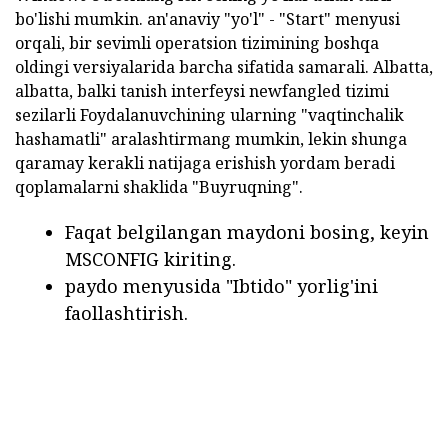
bo'lishi mumkin. an'anaviy "yo'l" - "Start" menyusi
orqali, bir sevimli operatsion tizimining boshqa
oldingi versiyalarida barcha sifatida samarali. Albatta,
albatta, balki tanish interfeysi newfangled tizimi
sezilarli Foydalanuvchining ularning "vaqtinchalik
hashamatli" aralashtirmang mumkin, lekin shunga
qaramay kerakli natijaga erishish yordam beradi
qoplamalarni shaklida "Buyruqning".
Faqat belgilangan maydoni bosing, keyin
MSCONFIG kiriting.
paydo menyusida "Ibtido" yorlig'ini
faollashtirish.