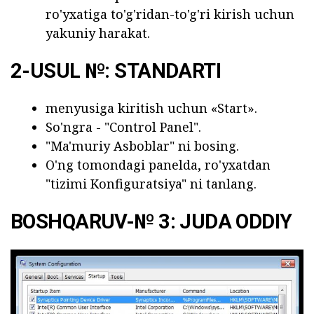
ro'yxatiga to'g'ridan-to'g'ri kirish uchun
yakuniy harakat.
2-USUL №: STANDARTI
menyusiga kiritish uchun «Start».
So'ngra - "Control Panel".
"Ma'muriy Asboblar" ni bosing.
O'ng tomondagi panelda, ro'yxatdan
"tizimi Konfiguratsiya" ni tanlang.
BOSHQARUV-№ 3: JUDA ODDIY