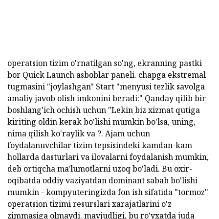
operatsion tizim o'rnatilgan so'ng, ekranning pastki
bor Quick Launch asboblar paneli. chapga ekstremal
tugmasini "joylashgan" Start "menyusi tezlik savolga
amaliy javob olish imkonini beradi:" Qanday qilib bir
boshlang'ich ochish uchun "Lekin biz xizmat qutiga
kiriting oldin kerak bo'lishi mumkin bo'lsa, uning,
nima qilish ko'raylik va ?. Ajam uchun
foydalanuvchilar tizim tepsisindeki kamdan-kam
hollarda dasturlari va ilovalarni foydalanish mumkin,
deb ortiqcha ma'lumotlarni uzoq bo'ladi. Bu oxir-
oqibatda oddiy vaziyatdan dominant sabab bo'lishi
mumkin - kompyuteringizda fon ish sifatida "tormoz"
operatsion tizimi resurslari xarajatlarini o'z
zimmasiga olmaydi. mavjudligi, bu ro'yxatda juda