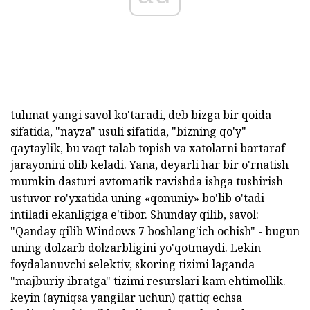
tuhmat yangi savol ko'taradi, deb bizga bir qoida
sifatida, "nayza" usuli sifatida, "bizning qo'y"
qaytaylik, bu vaqt talab topish va xatolarni bartaraf
jarayonini olib keladi. Yana, deyarli har bir o'rnatish
mumkin dasturi avtomatik ravishda ishga tushirish
ustuvor ro'yxatida uning «qonuniy» bo'lib o'tadi
intiladi ekanligiga e'tibor. Shunday qilib, savol:
"Qanday qilib Windows 7 boshlang'ich ochish" - bugun
uning dolzarb dolzarbligini yo'qotmaydi. Lekin
foydalanuvchi selektiv, skoring tizimi laganda
"majburiy ibratga" tizimi resurslari kam ehtimollik.
keyin (ayniqsa yangilar uchun) qattiq echsa