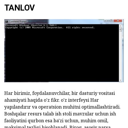
TANLOV
Har birimiz, foydalanuvchilar, bir dasturiy vositasi
ahamiyati haqida o'z fikr. o'z interfeysi Har
yapılandırır va operatsion muhitni optimallashtiradi.
Boshqalar resurs talab ish stoli mavzular uchun ish
faoliyatini qurbon esa ba'zi uchun, muhim omil,
maksimal tezligi hisoblanadi. Biroq, asosiy narsa