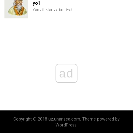
yo'l
Yangiliklar va jamiyat
ad
Copyright © 2018 uz.unansea.com. Theme powered by
WordPress.