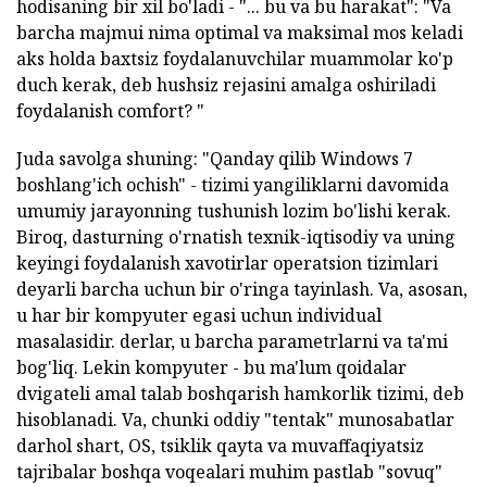
hodisaning bir xil bo'ladi - "... bu va bu harakat": "Va
barcha majmui nima optimal va maksimal mos keladi
aks holda baxtsiz foydalanuvchilar muammolar ko'p
duch kerak, deb hushsiz rejasini amalga oshiriladi
foydalanish comfort? "
Juda savolga shuning: "Qanday qilib Windows 7
boshlang'ich ochish" - tizimi yangiliklarni davomida
umumiy jarayonning tushunish lozim bo'lishi kerak.
Biroq, dasturning o'rnatish texnik-iqtisodiy va uning
keyingi foydalanish xavotirlar operatsion tizimlari
deyarli barcha uchun bir o'ringa tayinlash. Va, asosan,
u har bir kompyuter egasi uchun individual
masalasidir. derlar, u barcha parametrlarni va ta'mi
bog'liq. Lekin kompyuter - bu ma'lum qoidalar
dvigateli amal talab boshqarish hamkorlik tizimi, deb
hisoblanadi. Va, chunki oddiy "tentak" munosabatlar
darhol shart, OS, tsiklik qayta va muvaffaqiyatsiz
tajribalar boshqa voqealari muhim pastlab "sovuq"