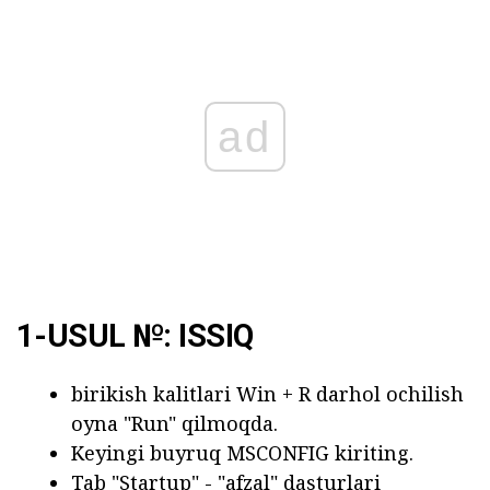
ad
1-USUL №: ISSIQ
birikish kalitlari Win + R darhol ochilish
oyna "Run" qilmoqda.
Keyingi buyruq MSCONFIG kiriting.
Tab "Startup" - "afzal" dasturlari