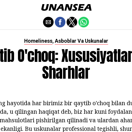
Homeliness
Asboblar Va Uskunalar
,
tib O'choq: Xususiyatlar
Sharhlar
g hayotida har birimiz bir qaytib o'choq bilan du
da, u qilingan haqiqat deb, biz har kuni foydala
mahsulotlari pishirilgan qilinadi va ulardan aha
ekanligi. Bu uskunalar professional tegishli, sh