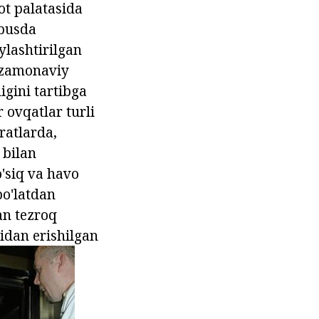
ot palatasida
ybusda
ylashtirilgan
u zamonaviy
igini tartibga
 ovqatlar turli
ratlarda,
 bilan
o'siq va havo
po'latdan
an tezroq
nidan erishilgan