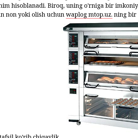
m hisoblanadi. Biroq, uning o'rniga bir imkoniyat
gan non yoki olish uchun
waplog mtop.uz.
ning bir 
fsil ko'rib chiqaylik.