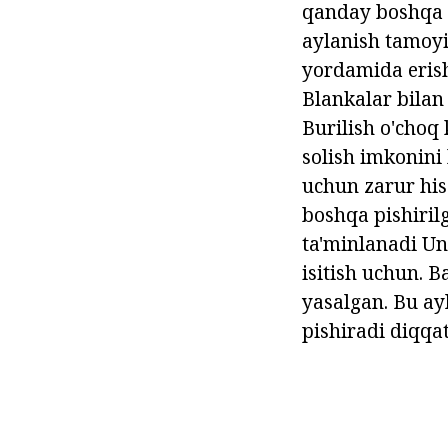
qanday boshqa t
aylanish tamoyi
yordamida erish
Blankalar bilan 
Burilish o'choq 
solish imkonini
uchun zarur hiso
boshqa pishiril
ta'minlanadi Uni
isitish uchun. 
yasalgan. Bu ay
pishiradi diqqa