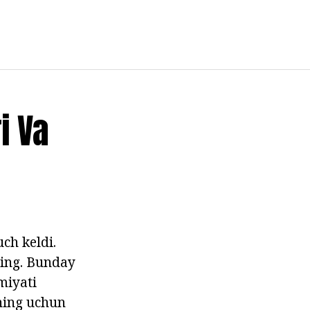
i Va
ch keldi.
ning. Bunday
miyati
uning uchun