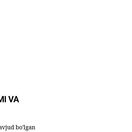
MI VA
avjud bo'lgan