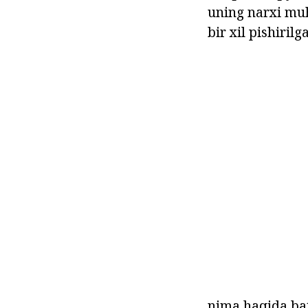
uning narxi muhi
bir xil pishiril
nima haqida bata