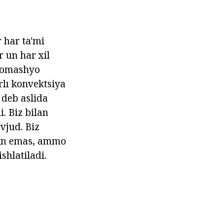
 har ta'mi
 un har xil
 xomashyo
rlı konvektsiya
 deb aslida
i. Biz bilan
vjud. Biz
kin emas, ammo
shlatiladi.