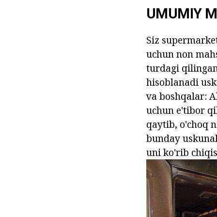
UMUMIY M
Siz supermarket
uchun non mahsu
turdagi qilinga
hisoblanadi usk
va boshqalar: A
uchun e'tibor qi
qaytib, o'choq
bunday uskunal
uni ko'rib chiqi