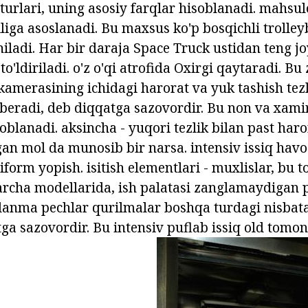
urlari, uning asosiy farqlar hisoblanadi. mahsul
liga asoslanadi. Bu maxsus ko'p bosqichli trolle
iladi. Har bir daraja Space Truck ustidan teng jo
to'ldiriladi. o'z o'qi atrofida Oxirgi qaytaradi. B
kamerasining ichidagi harorat va yuk tashish tezl
 beradi, deb diqqatga sazovordir. Bu non va xamir
blanadi. aksincha - yuqori tezlik bilan past haro
gan mol da munosib bir narsa. intensiv issiq havo
form yopish. isitish elementlari - muxlislar, bu t
Barcha modellarida, ish palatasi zanglamaydigan 
lanma pechlar qurilmalar boshqa turdagi nisbat
tga sazovordir. Bu intensiv puflab issiq old tomo