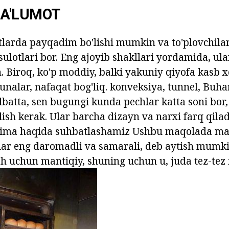
A'LUMOT
larda payqadim bo'lishi mumkin va to'plovchilar
lotlari bor. Eng ajoyib shakllari yordamida, ular
n. Biroq, ko'p moddiy, balki yakuniy qiyofa kasb
unalar, nafaqat bog'liq. konveksiya, tunnel, Buha
lbatta, sen bugungi kunda pechlar katta soni bor,
lish kerak. Ular barcha dizayn va narxi farq qilad
 nima haqida suhbatlashamiz Ushbu maqolada ma
ar eng daromadli va samarali, deb aytish mum
sh uchun mantiqiy, shuning uchun u, juda tez-tez i