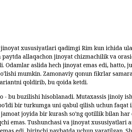
jinoyat xususiyatlari qadimgi Rim kun ichida ula
ha paytda allaqachon jinoyat chizmachilik va orasi
. Odamlar aslida hech jinoyat emas edi, hatto, j
o'lishi mumkin. Zamonaviy qonun fikrlar samara
ariantni qoldirib, bu qoida ketdi.
o - bu buzilishi hisoblanadi. Mutaxassis jinoiy ish
bo'ldi bir turkumga uni qabul qilish uchun faqat i
 jamoat joyida bir kurash so'ng qotillik bilan ha
chi emas. Tushunchasi va jinoyat xususiyatlari 
emas edi, birinchi navbatda uchun yaratilgan. S