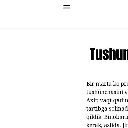
Tushun
Bir marta ko'pr
tushunchasini va
Axir, vaqt qadi
tartibga solina
qildik. Binobar
kerak, aslida. Ji