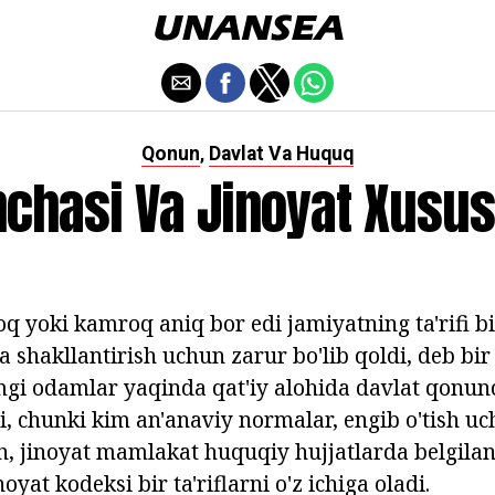
Qonun
Davlat Va Huquq
,
chasi Va Jinoyat Xususi
oq yoki kamroq aniq bor edi jamiyatning ta'rifi b
 shakllantirish uchun zarur bo'lib qoldi, deb bir 
mgi odamlar yaqinda qat'iy alohida davlat qonunc
di, chunki kim an'anaviy normalar, engib o'tish u
in, jinoyat mamlakat huquqiy hujjatlarda belgilan
noyat kodeksi bir ta'riflarni o'z ichiga oladi.