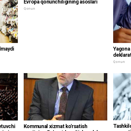
Evropa qonunchiligining asoslari
Qonun
Yagona 
ilmaydi
deklarat
Qonun
Tashkil
etuvchi
Kommunal xizmat ko'rsatish