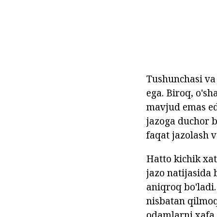
Tushunchasi va 
ega. Biroq, o's
mavjud emas edi
jazoga duchor b
faqat jazolash v
Hatto kichik xat
jazo natijasida 
aniqroq bo'ladi.
nisbatan qilmoq
odamlarni xafa 