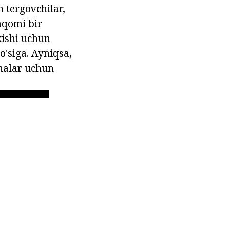
 tergovchilar,
aqomi bir
kishi uchun
o'siga. Ayniqsa,
onalar uchun