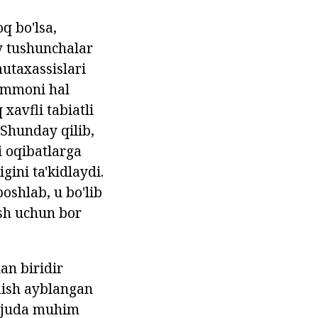
q bo'lsa,
iy tushunchalar
utaxassislari
uammoni hal
 xavfli tabiatli
 Shunday qilib,
i oqibatlarga
gini ta'kidlaydi.
oshlab, u bo'lib
sh uchun bor
an biridir
mish ayblangan
h juda muhim