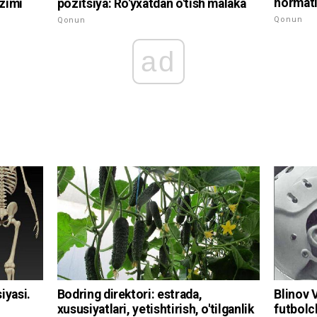
normati
izimi
pozitsiya: Ro'yxatdan o'tish malaka
Qonun
Qonun
ad
Blinov 
iyasi.
Bodring direktori: estrada,
futbolc
xususiyatlari, yetishtirish, o'tilganlik