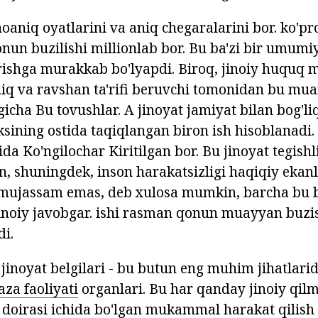
oaniq oyatlarini va aniq chegaralarini bor. ko'pro
onun buzilishi millionlab bor. Bu ba'zi bir umum
rishga murakkab bo'lyapdi. Biroq, jinoiy huquq m
niq va ravshan ta'rifi beruvchi tomonidan bu m
gicha Bu tovushlar. A jinoyat jamiyat bilan bog'liq
ksining ostida taqiqlangan biron ish hisoblanadi.
ida Ko'ngilochar Kiritilgan bor. Bu jinoyat tegishl
, shuningdek, inson harakatsizligi haqiqiy ekanli
 mujassam emas, deb xulosa mumkin, barcha bu b
noiy javobgar. ishi rasman qonun muayyan buzi
di.
jinoyat belgilari - bu butun eng muhim jihatlarid
za faoliyati
organlari. Bu har qanday jinoiy qil
 doirasi ichida bo'lgan mukammal harakat qilis