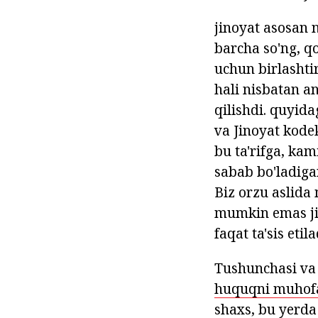
jinoyat asosan n
barcha so'ng, q
uchun birlashti
hali nisbatan a
qilishdi. quyida
va Jinoyat kode
bu ta'rifga, kam
sabab bo'ladigan
Biz orzu aslida
mumkin emas ji
faqat ta'sis etila
Tushunchasi va 
huquqni muhofa
shaxs, bu yerda