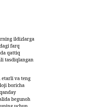
rning ildizlarga
dagi farq
uda qattiq
li tasdiqlangan
 etarli va teng
loji boricha
r qanday
aslida begunoh
huning uchun,