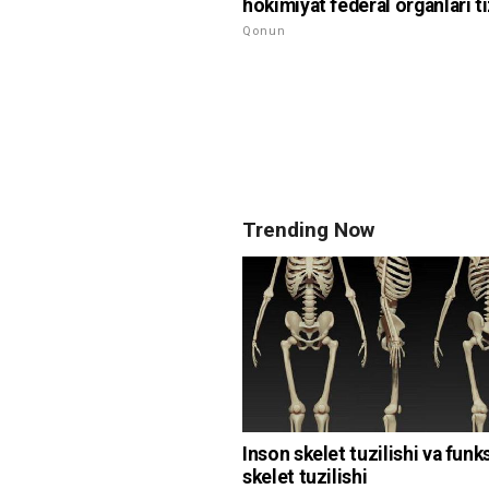
hokimiyat federal organlari t
Qonun
Trending Now
Inson skelet tuzilishi va funks
skelet tuzilishi