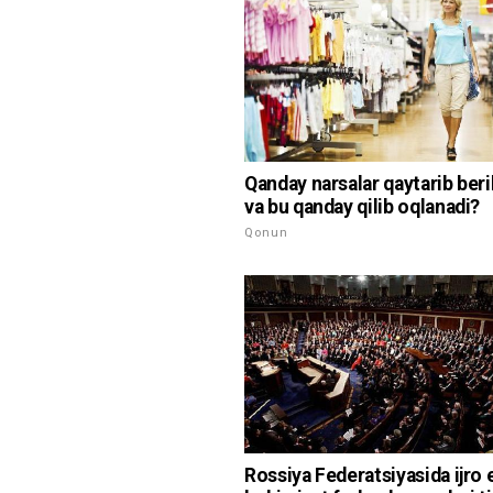
Qanday narsalar qaytarib ber
va bu qanday qilib oqlanadi?
Qonun
Rossiya Federatsiyasida ijro 