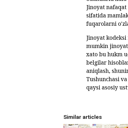
Jinoyat nafaqat
sifatida mamlak
fuqarolarni o'zl
Jinoyat kodeksi
mumkin jinoyatla
xato bu hukm u
belgilar hisobla
aniqlash, shunin
Tushunchasi va 
qaysi asosiy ust
Similar articles