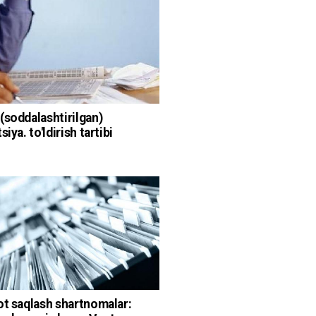
(soddalashtirilgan)
siya. to'ldirish tartibi
ot saqlash shartnomalar: