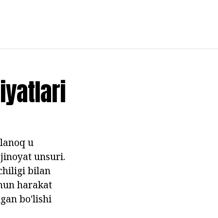
yatlari
ilanoq u
jinoyat unsuri.
hiligi bilan
chun harakat
gan bo'lishi