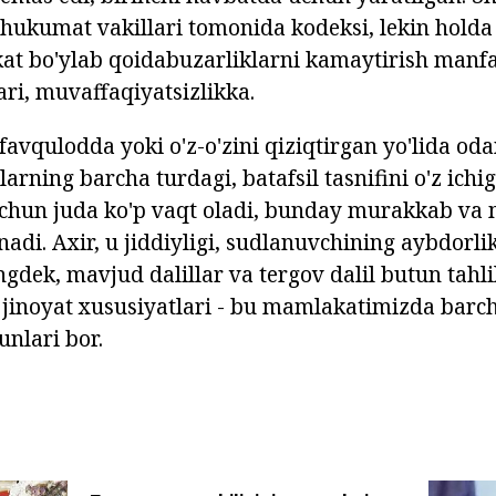
 hukumat vakillari tomonida kodeksi, lekin holda
at bo'ylab qoidabuzarliklarni kamaytirish manf
ari, muvaffaqiyatsizlikka.
 favqulodda yoki o'z-o'zini qiziqtirgan yo'lida o
rning barcha turdagi, batafsil tasnifini o'z ichig
chun juda ko'p vaqt oladi, bunday murakkab va
nadi. Axir, u jiddiyligi, sudlanuvchining aybdorli
gdek, mavjud dalillar va tergov dalil butun tahlil
jinoyat xususiyatlari - bu mamlakatimizda barch
unlari bor.