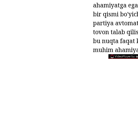
ahamiyatga ega.
bir qismi bo'yi
partiya avtomat
tovon talab qili
bu nuqta faqat 
muhim ahamiya