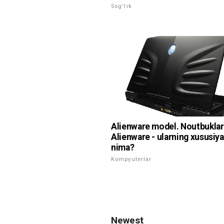
Sog'lik
Alienware model. Noutbuklar
Alienware - ularning xususiya
nima?
Kompyuterlar
Newest