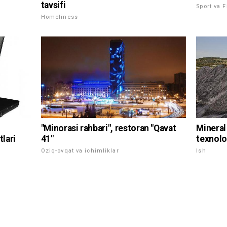
tavsifi
Sport va F
Homeliness
Mineral 
"Minorasi rahbari", restoran "Qavat
texnolo
tlari
41"
Ish
Oziq-ovqat va ichimliklar