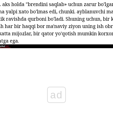
 aks holda "brendini saqlab» uchun zarur bo'lgan
cha yalpi xato bo'lmas edi, chunki. ayblanuvchi m
ik ravishda qurboni bo'ladi. Shuning uchun, bir 
sh har bir haqqi bor ma'naviy ziyon uning ish obr
katta mijozlar, bir qator yo'qotish mumkin korx
tga ega.
ad