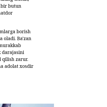
 bir butun
aatdor
damlarga borish
a oladi. Ba'zan
 murakkab
k darajasini
 qilish zarur.
a adolat xosdir