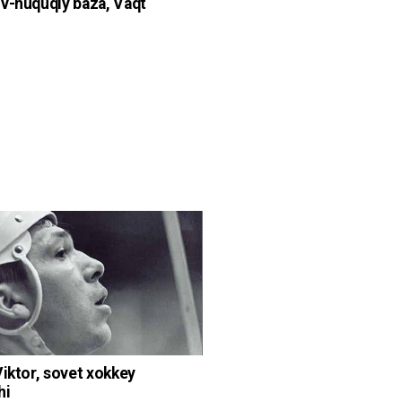
v-huquqiy baza, Vaqt
Viktor, sovet xokkey
hi