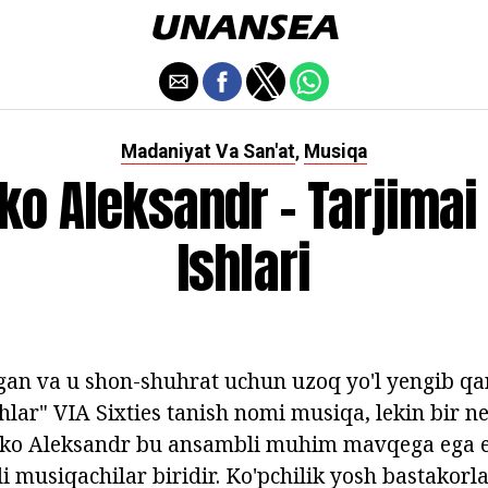
Madaniyat Va San'at
Musiqa
,
ko Aleksandr - Tarjimai 
Ishlari
gan va u shon-shuhrat uchun uzoq yo'l yengib q
hlar" VIA Sixties tanish nomi musiqa, lekin bir n
nko Aleksandr bu ansambli muhim mavqega ega ed
li musiqachilar biridir. Ko'pchilik yosh bastakorla