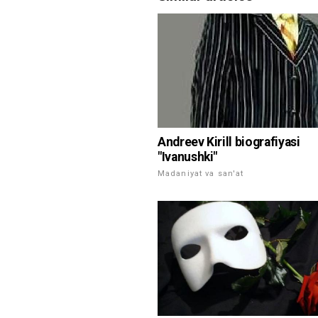
Andreev Kirill biografiyasi
"Ivanushki"
Madaniyat va san'at