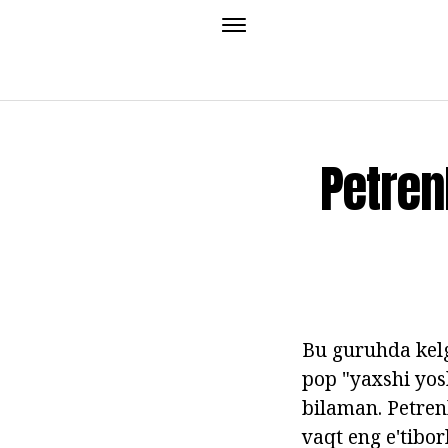
Petren
Bu guruhda kel
pop "yaxshi yos
bilaman. Petre
vaqt eng e'tibor