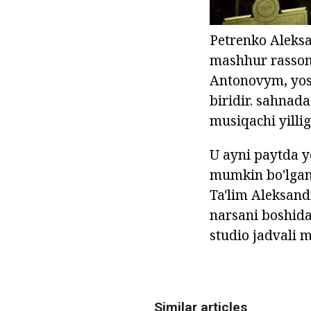
Petrenko Aleksa
mashhur rassoml
Antonovym, yosh 
biridir. sahnada
musiqachi yillig
U ayni paytda yo
mumkin bo'lgan 
Ta'lim Aleksand
narsani boshida
studio jadvali 
Similar articles