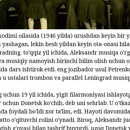
xodimi oilasida (1946 yilda) urushdan keyin bir yil
yashagan, lekin besh yildan keyin ota-onasi bila
adning. to'qqiz yil ichida, Aleksandr musiqa o'r
va musiqiy namoyish birinchi bilim olish uchun o'
a dars ishtirok etdi. eng jozibador usul Petrenk
da u ustalari trombon va parallel Leningrad musiq
 uchun 19 yil ichida, yigit filarmoniyasi ishlayo
r uchun Donetsk ko'chib, deb uni sehrlab. U o'tkaz
da foydali bo'ldi xor ta'lim, edi. Hayoti davomid
atto o'qituvchi rolini o'ynadi. Biroq, Aleksandr j
tish g'oyasi bilan tashrif buyurdi, uzoq Donetsk