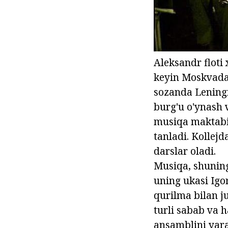
Aleksandr floti 
keyin Moskvada 
sozanda Leningr
burg'u o'ynash 
musiqa maktabid
tanladi. Kollej
darslar oladi.
Musiqa, shuning
uning ukasi Igo
qurilma bilan ju
turli sabab va h
ansamblini yara