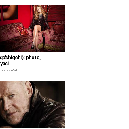
qo'shiqchi): photo,
iyasi
 va san'at