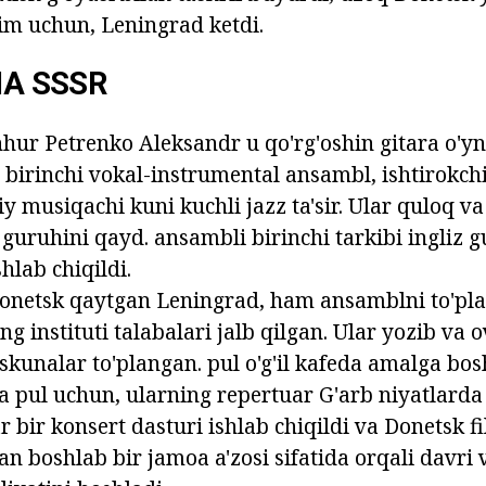
im uchun, Leningrad ketdi.
IA SSSR
hur Petrenko Aleksandr u qo'rg'oshin gitara o'y
 birinchi vokal-instrumental ansambl, ishtirokchil
diy musiqachi kuni kuchli jazz ta'sir. Ular quloq v
 guruhini qayd. ansambli birinchi tarkibi ingliz 
shlab chiqildi.
Donetsk qaytgan Leningrad, ham ansamblni to'pl
g instituti talabalari jalb qilgan. Ular yozib va
skunalar to'plangan. pul o'g'il kafeda amalga bos
a pul uchun, ularning repertuar G'arb niyatlarda 
r bir konsert dasturi ishlab chiqildi va Donetsk f
an boshlab bir jamoa a'zosi sifatida orqali davri