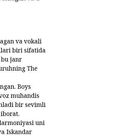
nagan va vokali
ari biri sifatida
a bu janr
guruhning The
angan. Boys
 ovoz muhandis
hladi bir sevimli
iborat.
ilarmoniyasi uni
 va Iskandar