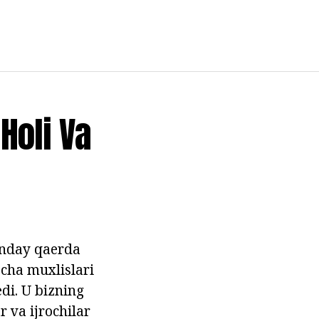
Holi Va
anday qaerda
echa muxlislari
i. U bizning
r va ijrochilar