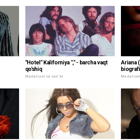
"Hotel" Kaliforniya "," - barcha vaqt
Ariana (
qo'shiq
biograf
Madaniyat va san'at
Madaniyat