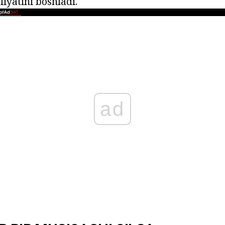
liyatini boshladi.
ad