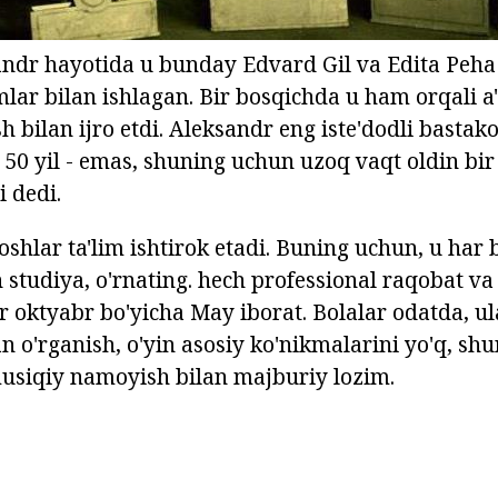
ndr hayotida u bunday Edvard Gil va Edita Peha
ar bilan ishlagan. Bir bosqichda u ham orqali a'
bilan ijro etdi. Aleksandr eng iste'dodli bastako
 50 yil - emas, shuning uchun uzoq vaqt oldin bir
i dedi.
shlar ta'lim ishtirok etadi. Buning uchun, u har b
studiya, o'rnating. hech professional raqobat va 
r oktyabr bo'yicha May iborat. Bolalar odatda, ul
n o'rganish, o'yin asosiy ko'nikmalarini yo'q, sh
musiqiy namoyish bilan majburiy lozim.