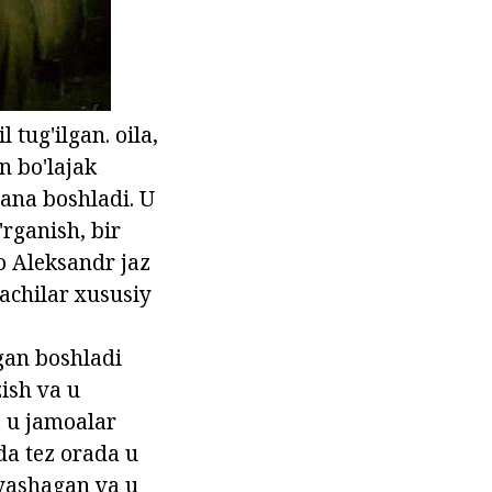
 tug'ilgan. oila,
n bo'lajak
gana boshladi. U
rganish, bir
o Aleksandr jaz
achilar xususiy
tgan boshladi
ish va u
a u jamoalar
uda tez orada u
 yashagan va u