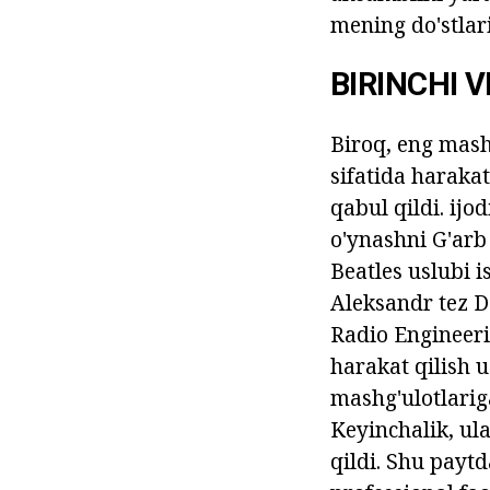
mening do'stlar
BIRINCHI V
Biroq, eng mash
sifatida harakat
qabul qildi. ijo
o'ynashni G'arb
Beatles uslubi i
Aleksandr tez 
Radio Engineerin
harakat qilish u
mashg'ulotlarig
Keyinchalik, ula
qildi. Shu paytd