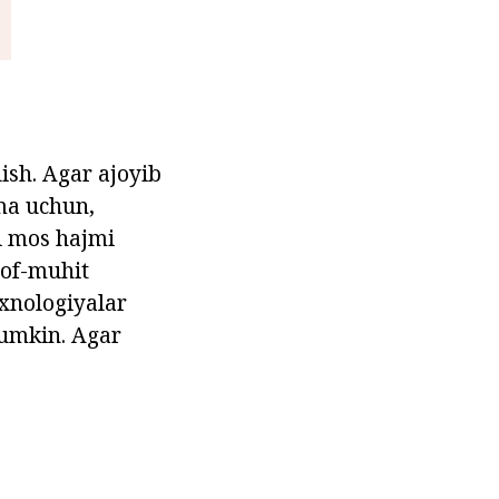
lish. Agar ajoyib
ima uchun,
ki mos hajmi
rof-muhit
exnologiyalar
mumkin. Agar