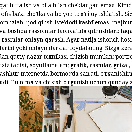
qat bitta ish va oila bilan cheklangan emas. Kimd
 ofis ba'zi cho'tka va bo'yoq to'g'ri uy ishlatish. 
lhom izlab, ijod qilish iste'dodi kashf emas! maj
va boshqa rassomlar faoliyatida qilmishlari: faqat
 rasmlar onlayn qarash. Agar natija ishonch hosil
larini yoki onlayn darslar foydalaning. Sizga ker
an qat'iy nazar texnikasi chizish mumkin: portret
iz tabiat, soyutlamaları; grafik, rasmlar, grizal, p
ashhur Internetda bormoqda san'ati, o'rganishi
tadi. Bu nima va chizish o'rganish uchun qanday 