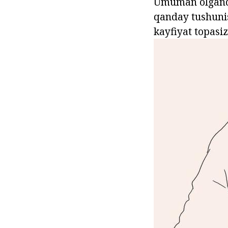
Umuman olganda,
qanday tushunish
kayfiyat topasiz