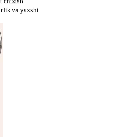
t chizish
rlik va yaxshi