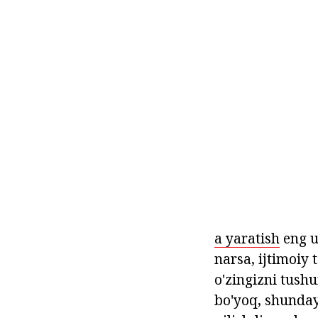
a yaratish
eng u
narsa, ijtimoiy 
o'zingizni tush
bo'yoq, shunday 