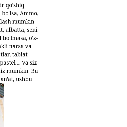
ir qo'shiq
Siz bo'lsa, Ammo,
burlash mumkin
, albatta, seni
 bo'lmasa, o'z-
akli narsa va
lar, tabiat
astel ... Va siz
miz mumkin. Bu
san'at, ushbu