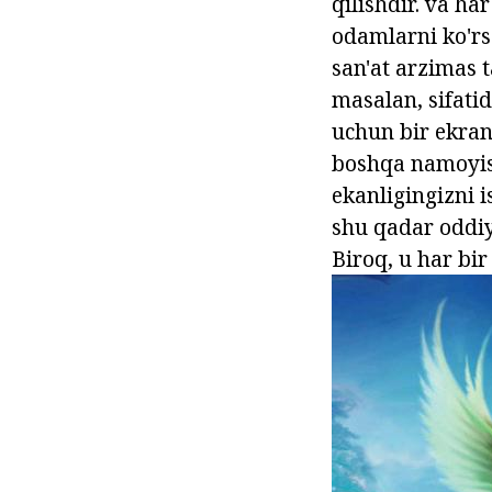
qilishdir. va ha
odamlarni ko'rs
san'at arzimas 
masalan, sifati
uchun bir ekran 
boshqa namoyish
ekanligingizni i
shu qadar oddiy 
Biroq, u har bi