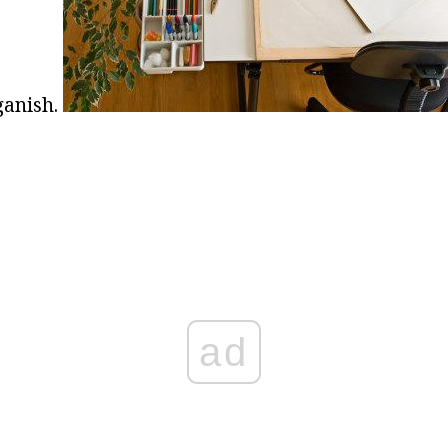
ganish.
ad