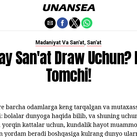
Madaniyat Va San'at
San'at
,
ay San'at Draw Uchun? 
Tomchi!
re barcha odamlarga keng tarqalgan va mutaxass
: bolalar dunyoga haqida bilib, va shuning uchun,
va yorqin kattalar uchun, kundalik hayot muammo
un yordam beradi boshqasiga kulrang dunyo ularni