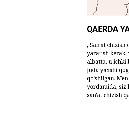
QAERDA Y
, San'at chizish
yaratish kerak,
albatta, u ichki
juda yaxshi qog
qo'shilgan. Men
yordamida, siz 
san'at chizish q