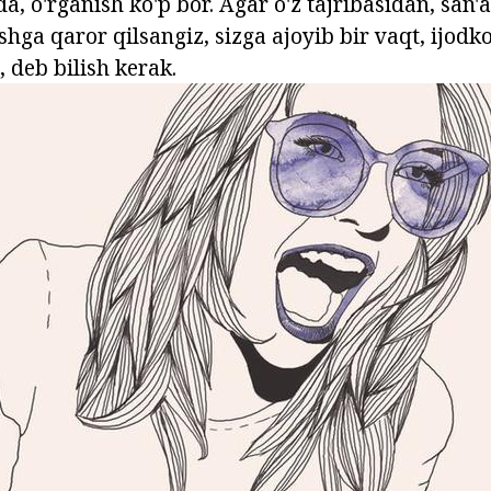
 o'rganish ko'p bor. Agar o'z tajribasidan, san'a
ga qaror qilsangiz, sizga ajoyib bir vaqt, ijodko
, deb bilish kerak.