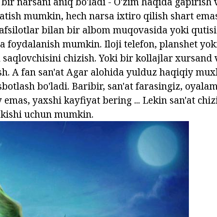
r bir narsani aniq bo'ladi - O'zim haqida gapirish 
atish mumkin, hech narsa ixtiro qilish shart ema
tafsilotlar bilan bir albom muqovasida yoki qutis
da foydalanish mumkin. Iloji telefon, planshet yo
saqlovchisini chizish. Yoki bir kollajlar xursand
. A fan san'at Agar alohida yulduz haqiqiy muxl
sbotlash bo'ladi. Baribir, san'at farasingiz, oyalam
emas, yaxshi kayfiyat bering ... Lekin san'at chiz
r kishi uchun mumkin.