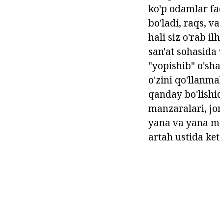
ko'p odamlar fa
bo'ladi, raqs, va
hali siz o'rab i
san'at sohasida 
"yopishib" o'sha
o'zini qo'llanma
qanday bo'lishid
manzaralari, jons
yana va yana m
artah ustida ke