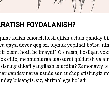
ARATISH FOYDALANISH?
 qulay kelish ishonch hosil qilish uchun qanday bi
 va qaysi devor qog'ozi tuynuk yopiladi bo'lsa, n
 bir qismi hosil bo'lmaydi? O'z rasm, bosilgan yo
'oz qilib, mehmonlarga taassurot qoldirish va at
 sizning shkafi yangilash istardim? Zamonaviy t
har qanday narsa ustida san'at chop etishingiz 
anday bilsangiz, siz, ehtimol ega bo'ladi