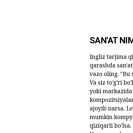
SAN'AT NI
Ingliz tarjima q
qarashda san'at 
vazo oling. "Bu
Va siz to'g'ri b
yoki markazida t
kompozitsiyalar 
ajoyib narsa. Le
mumkin kompyute
qiziqarli bo'lsa.