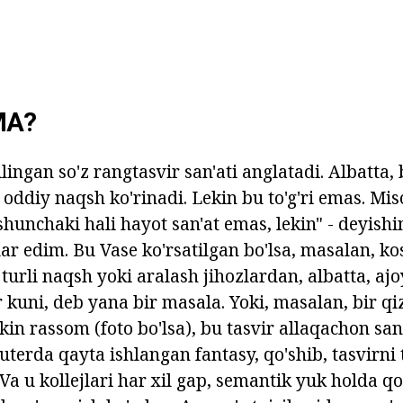
MA?
ilingan so'z rangtasvir san'ati anglatadi. Albatta, 
oddiy naqsh ko'rinadi. Lekin bu to'g'ri emas. Mis
 shunchaki hali hayot san'at emas, lekin" - deyis
o'lar edim. Bu Vase ko'rsatilgan bo'lsa, masalan, 
urli naqsh yoki aralash jihozlardan, albatta, ajo
kuni, deb yana bir masala. Yoki, masalan, bir qiz
kin rassom (foto bo'lsa), bu tasvir allaqachon san
rda qayta ishlangan fantasy, qo'shib, tasvirni t
 Va u kollejlari har xil gap, semantik yuk holda qo'l