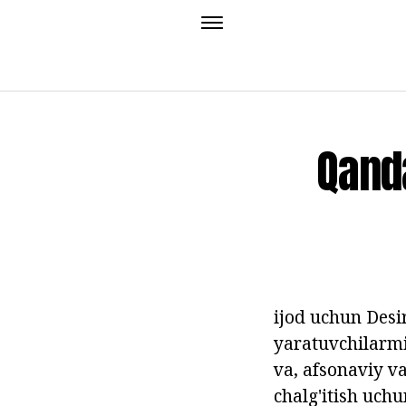
Qand
ijod uchun Desi
yaratuvchilarmi
va, afsonaviy 
chalg'itish uch