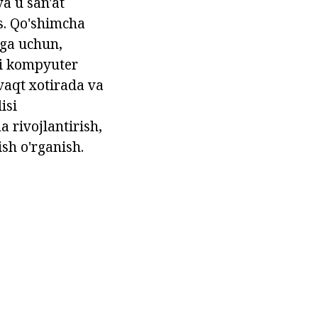
va u san'at
s. Qo'shimcha
iga uchun,
ki kompyuter
 vaqt xotirada va
isi
a rivojlantirish,
ish o'rganish.