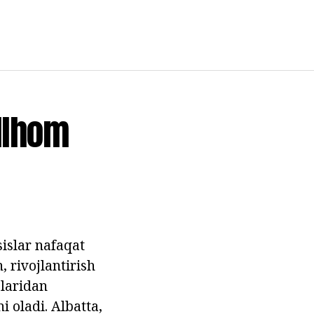
Ilhom
islar nafaqat
 rivojlantirish
laridan
 oladi. Albatta,