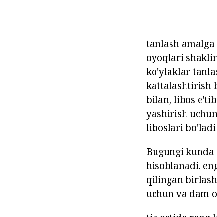
tanlash amalga o
oyoqlari shaklin
ko'ylaklar tanla
kattalashtirish
bilan, libos e'ti
yashirish uchun
liboslari bo'lad
Bugungi kunda 
hisoblanadi. en
qilingan birlas
uchun va dam ol