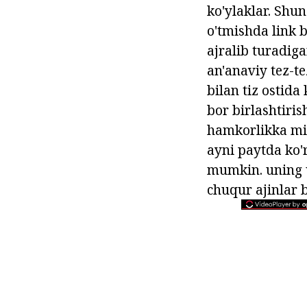
ko'ylaklar. Shu
o'tmishda link b
ajralib turadig
an'anaviy tez-t
bilan tiz ostid
bor birlashtiris
hamkorlikka miso
ayni paytda ko'
mumkin. uning u
chuqur ajinlar b