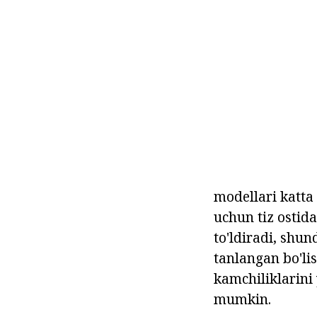
modellari katta
uchun tiz ostid
to'ldiradi, shu
tanlangan bo'li
kamchiliklarini 
mumkin.