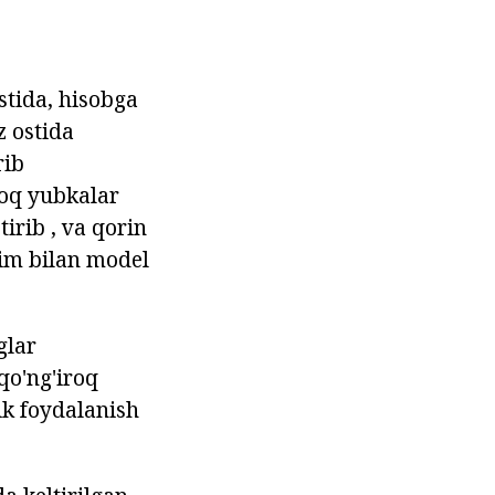
stida, hisobga
z ostida
rib
hoq yubkalar
tirib , va qorin
him bilan model
glar
qo'ng'iroq
ik foydalanish