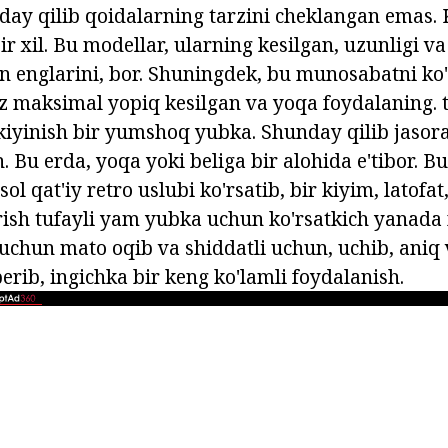
nday qilib qoidalarning tarzini cheklangan emas. 
ir xil. Bu modellar, ularning kesilgan, uzunligi v
an englarini, bor. Shuningdek, bu munosabatni ko
ez maksimal yopiq kesilgan va yoqa foydalaning. t
a kiyinish bir yumshoq yubka. Shunday qilib jasor
h. Bu erda, yoqa yoki beliga bir alohida e'tibor. 
l qat'iy retro uslubi ko'rsatib, bir kiyim, latofat,
rish tufayli yam yubka uchun ko'rsatkich yanada 
chun mato oqib va shiddatli uchun, uchib, aniq
erib, ingichka bir keng ko'lamli foydalanish.