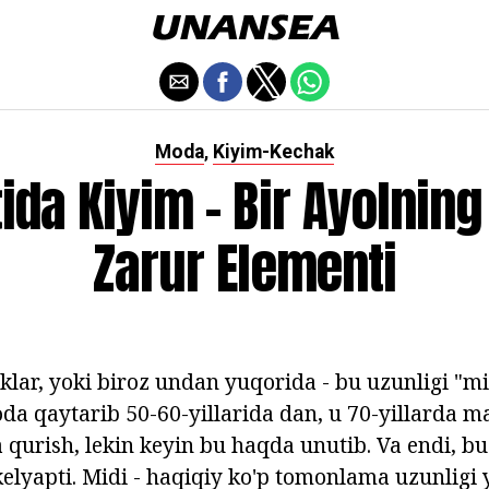
Moda
Kiyim-Kechak
,
tida Kiyim - Bir Ayolning
Zarur Elementi
aklar, yoki biroz undan yuqorida - bu uzunligi "mi
a qaytarib 50-60-yillarida dan, u 70-yillarda m
qurish, lekin keyin bu haqda unutib. Va endi, b
kelyapti. Midi - haqiqiy ko'p tomonlama uzunligi 