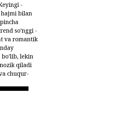
Keyingi -
a hajmi bilan
'pincha
rend so'nggi -
at va romantik
Bunday
 bo'lib, lekin
nozik qiladi
 va chuqur-