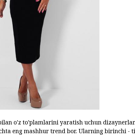
ilan o'z to'plamlarini yaratish uchun dizaynerl
chta eng mashhur trend bor. Ularning birinchi - t