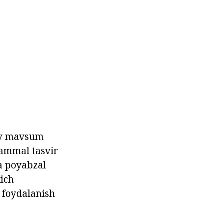
day mavsum
kammal tasvir
va poyabzal
ich
n foydalanish