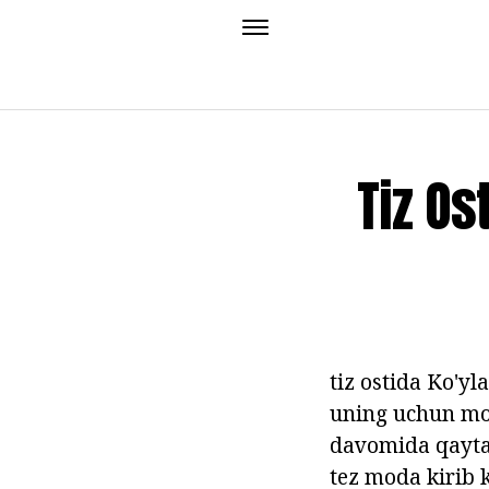
Tiz Os
tiz ostida Ko'yl
uning uchun mod
davomida qayta 
tez moda kirib 