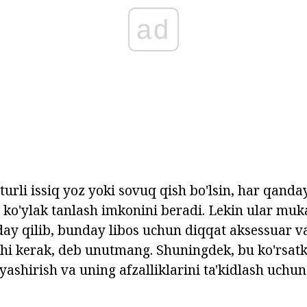
ad
 turli issiq yoz yoki sovuq qish bo'lsin, har qan
a ko'ylak tanlash imkonini beradi. Lekin ular mu
nday qilib, bunday libos uchun diqqat aksessuar 
shi kerak, deb unutmang. Shuningdek, bu ko'rsatk
yashirish va uning afzalliklarini ta'kidlash uchu