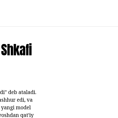
 Shkafi
di" deb ataladi.
ashhur edi, va
u yangi model
yoshdan qat'iy