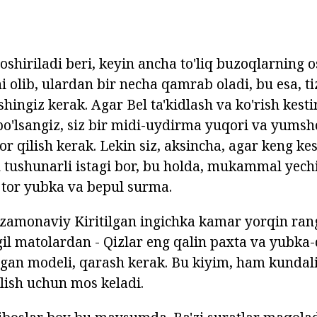
shiriladi beri, keyin ancha to'liq buzoqlarning o
i olib, ulardan bir necha qamrab oladi, bu esa, ti
shingiz kerak. Agar Bel ta'kidlash va ko'rish kesti
 bo'lsangiz, siz bir midi-uydirma yuqori va yums
bor qilish kerak. Lekin siz, aksincha, agar keng kes
 tushunarli istagi bor, bu holda, mukammal yec
i tor yubka va bepul surma.
zamonaviy Kiritilgan ingichka kamar yorqin ran
gil matolardan - Qizlar eng qalin paxta va yubka-
hgan modeli, qarash kerak. Bu kiyim, ham kundal
ish uchun mos keladi.