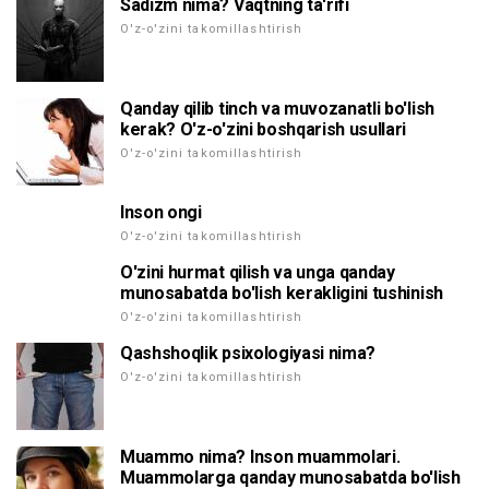
Sadizm nima? Vaqtning ta'rifi
O'z-o'zini takomillashtirish
Qanday qilib tinch va muvozanatli bo'lish
kerak? O'z-o'zini boshqarish usullari
O'z-o'zini takomillashtirish
Inson ongi
O'z-o'zini takomillashtirish
O'zini hurmat qilish va unga qanday
munosabatda bo'lish kerakligini tushinish
O'z-o'zini takomillashtirish
Qashshoqlik psixologiyasi nima?
O'z-o'zini takomillashtirish
Muammo nima? Inson muammolari.
Muammolarga qanday munosabatda bo'lish