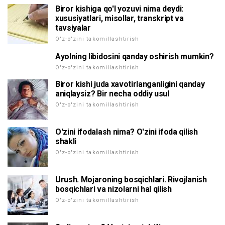
Biror kishiga qo'l yozuvi nima deydi:
xususiyatlari, misollar, transkript va
tavsiyalar
O'z-o'zini takomillashtirish
Ayolning libidosini qanday oshirish mumkin?
O'z-o'zini takomillashtirish
Biror kishi juda xavotirlanganligini qanday
aniqlaysiz? Bir necha oddiy usul
O'z-o'zini takomillashtirish
O'zini ifodalash nima? O'zini ifoda qilish
shakli
O'z-o'zini takomillashtirish
Urush. Mojaroning bosqichlari. Rivojlanish
bosqichlari va nizolarni hal qilish
O'z-o'zini takomillashtirish