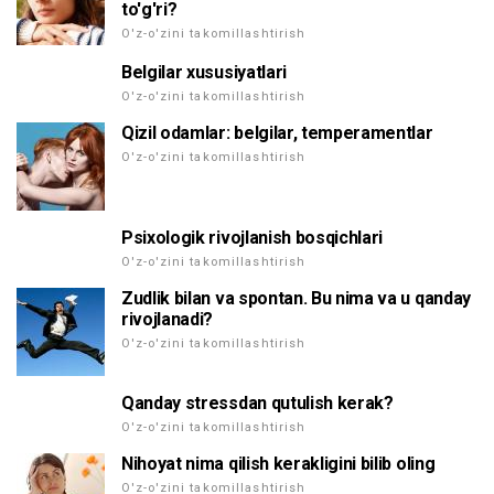
to'g'ri?
O'z-o'zini takomillashtirish
Belgilar xususiyatlari
O'z-o'zini takomillashtirish
Qizil odamlar: belgilar, temperamentlar
O'z-o'zini takomillashtirish
Psixologik rivojlanish bosqichlari
O'z-o'zini takomillashtirish
Zudlik bilan va spontan. Bu nima va u qanday
rivojlanadi?
O'z-o'zini takomillashtirish
Qanday stressdan qutulish kerak?
O'z-o'zini takomillashtirish
Nihoyat nima qilish kerakligini bilib oling
O'z-o'zini takomillashtirish