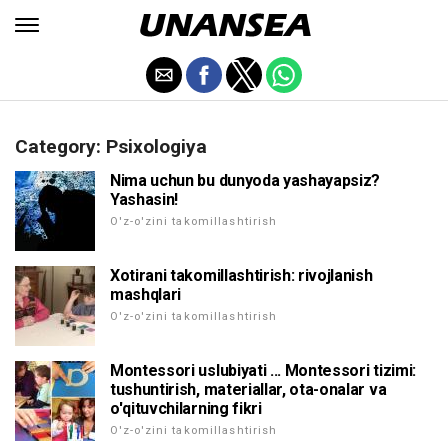
Category: Psixologiya
Nima uchun bu dunyoda yashayapsiz?
Yashasin!
O'z-o'zini takomillashtirish
Xotirani takomillashtirish: rivojlanish
mashqlari
O'z-o'zini takomillashtirish
Montessori uslubiyati ... Montessori tizimi:
tushuntirish, materiallar, ota-onalar va
o'qituvchilarning fikri
O'z-o'zini takomillashtirish