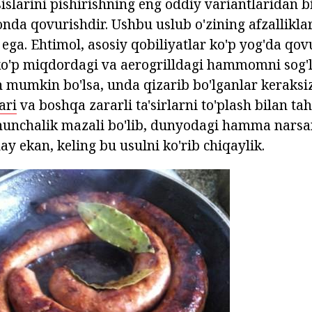
islarini pishirishning eng oddiy variantlaridan bi
nda qovurishdir. Ushbu uslub o'zining afzalliklar
ega. Ehtimol, asosiy qobiliyatlar ko'p yog'da qovu
ko'p miqdordagi va aerogrilldagi hammomni sog'
sh mumkin bo'lsa, unda qizarib bo'lganlar keraksiz
ari
va boshqa zararli ta'sirlarni to'plash bilan tah
shunchalik mazali bo'lib, dunyodagi hamma narsa
 ekan, keling bu usulni ko'rib chiqaylik.