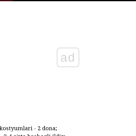
ad
styumlari - 2 dona;