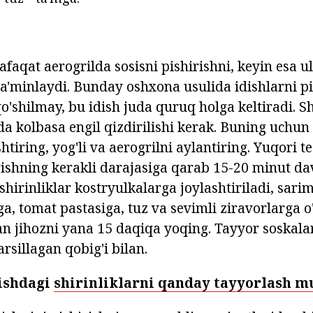
faqat aerogrilda sosisni pishirishni, keyin esa u
 ta'minlaydi. Bunday oshxona usulida idishlarni 
qo'shilmay, bu idish juda quruq holga keltiradi. 
a kolbasa engil qizdirilishi kerak. Buning uchun 
htiring, yog'li va aerogrilni aylantiring. Yuqori t
shning kerakli darajasiga qarab 15-20 minut da
shirinliklar kostryulkalarga joylashtiriladi, sari
ga, tomat pastasiga, tuz va sevimli ziravorlarga o
 jihozni yana 15 daqiqa yoqing. Tayyor soskalar
arsillagan qobig'i bilan.
ishdagi
shirinliklarni qanday tayyorlash 