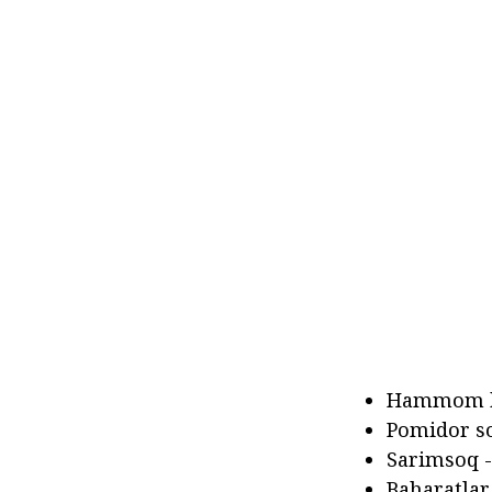
Hammom ko
Pomidor sou
Sarimsoq - 
Baharatlar,