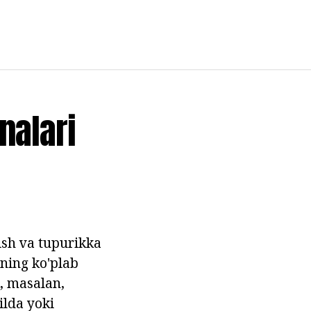
analari
ish va tupurikka
hning ko'plab
, masalan,
lda yoki