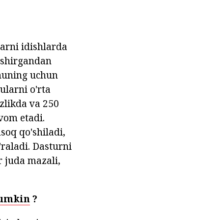
larni idishlarda
pishirgandan
Shuning uchun
ularni o'rta
ezlikda va 250
vom etadi.
msoq qo'shiladi,
'raladi. Dasturni
 juda mazali,
mumkin
?