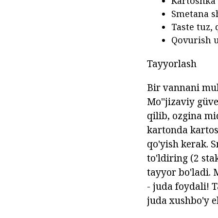
Kartoshka -
Smetana sh
Taste tuz,
Qovurish u
Tayyorlash
Bir vannani mul
Mo''jizaviy güve
qilib, ozgina m
kartonda kartosh
qo'yish kerak. 
to'ldiring (2 st
tayyor bo'ladi. 
- juda foydali!
juda xushbo'y e