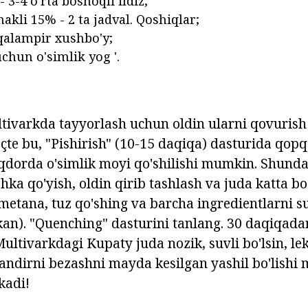
 3-4 o'rta boshoqli ildiz;
akli 15% - 2 ta jadval. Qoshiqlar;
 qalampir xushbo'y;
chun o'simlik yog '.
tivarkda tayyorlash uchun oldin ularni qovurish
çte bu, "Pishirish" (10-15 daqiqa) dasturida qopq
iqdorda o'simlik moyi qo'shilishi mumkin. Shunda
ka qo'yish, oldin qirib tashlash va juda katta bo
Smetana, tuz qo'shing va barcha ingredientlarni s
akan). "Quenching" dasturini tanlang. 30 daqiqada
Multivarkdagi Kupaty juda nozik, suvli bo'lsin, l
 Tandirni bezashni mayda kesilgan yashil bo'lishi
kadi!