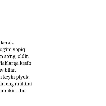
 kerak.
og'ini yopiq
n so'ng, oldin
'laklarga kesib
uv bilan
n keyin piyola
ekin eng muhimi
 mumkin - bu