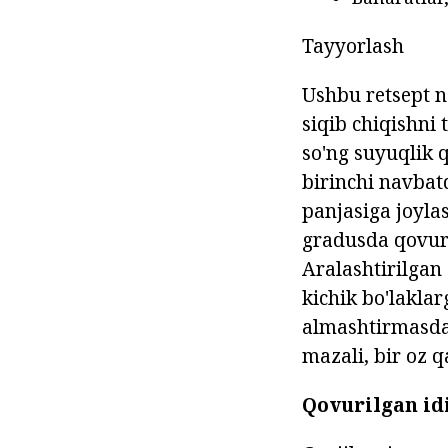
Tayyorlash
Ushbu retsept na
siqib chiqishni
so'ng suyuqlik 
birinchi navbatd
panjasiga joylas
gradusda qovuri
Aralashtirilgan 
kichik bo'laklar
almashtirmasdan
mazali, bir oz q
Qovurilgan id