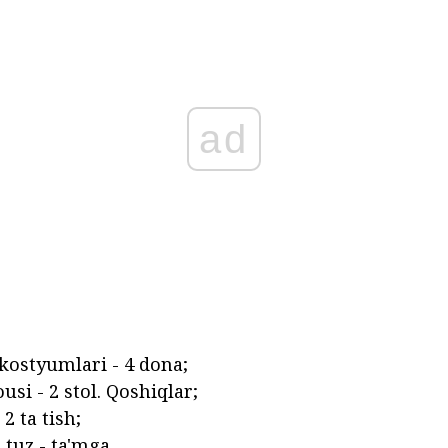
ad
styumlari - 4 dona;
si - 2 stol. Qoshiqlar;
2 ta tish;
 tuz - ta'mga.