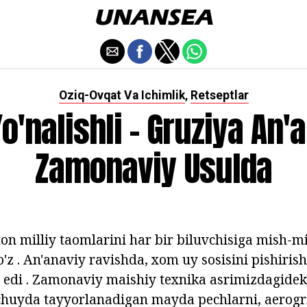
Oziq-Ovqat Va Ichimlik
Retseptlar
,
o'nalishli - Gruziya An'
Zamonaviy Usulda
ton milliy taomlarini har bir biluvchisiga mish-m
'z . An'anaviy ravishda, xom uy sosisini pishiris
 edi . Zamonaviy maishiy texnika asrimizdagidek
uyda tayyorlanadigan mayda pechlarni, aerogri