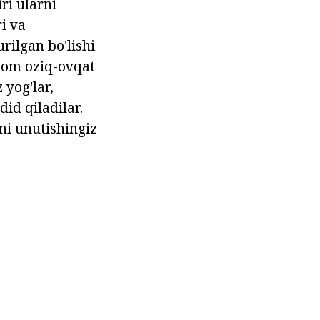
ri ularni
i va
rilgan bo'lishi
lom oziq-ovqat
 yog'lar,
did qiladilar.
ni unutishingiz