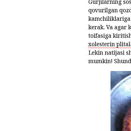
Gurjilarning sos
qovurilgan qozo
kamchiliklariga 
kerak. Va agar 
toifasiga kiriti
xolesterin plital
Lekin natijasi 
mumkin! Shunday