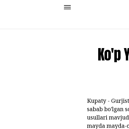
Ko'p Y
Kupaty - Gurjis
sabab bo'lgan so
usullari mavjud
mayda mayda-ch