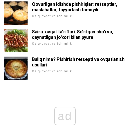
Qovurilgan idishda pishiriqlar: retseptlar,
maslahatlar, tayyorlash tamoyili
Oziq-ovqat va ichimlik
Saira: ovqat ta'riflari. So'rilgan sho'rva,
qaynatilgan jo'xori bilan pyure
Oziq-ovqat va ichimlik
Baliq nima? Pishirish retsepti va ovqatlanish
usullari
Oziq-ovqat va ichimlik
ad