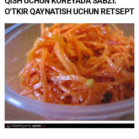
QISH UCHUN KOREYADA SABZI:
O'TKIR QAYNATISH UCHUN RETSEPT