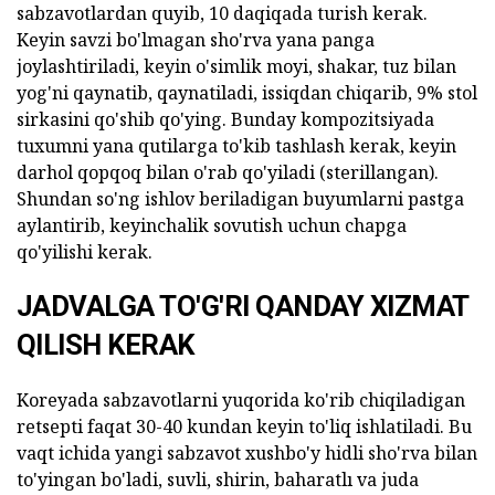
sabzavotlardan quyib, 10 daqiqada turish kerak.
Keyin savzi bo'lmagan sho'rva yana panga
joylashtiriladi, keyin o'simlik moyi, shakar, tuz bilan
yog'ni qaynatib, qaynatiladi, issiqdan chiqarib, 9% stol
sirkasini qo'shib qo'ying. Bunday kompozitsiyada
tuxumni yana qutilarga to'kib tashlash kerak, keyin
darhol qopqoq bilan o'rab qo'yiladi (sterillangan).
Shundan so'ng ishlov beriladigan buyumlarni pastga
aylantirib, keyinchalik sovutish uchun chapga
qo'yilishi kerak.
JADVALGA TO'G'RI QANDAY XIZMAT
QILISH KERAK
Koreyada sabzavotlarni yuqorida ko'rib chiqiladigan
retsepti faqat 30-40 kundan keyin to'liq ishlatiladi. Bu
vaqt ichida yangi sabzavot xushbo'y hidli sho'rva bilan
to'yingan bo'ladi, suvli, shirin, baharatlı va juda