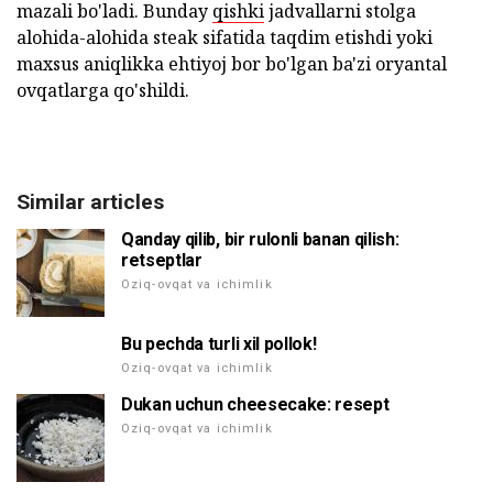
mazali bo'ladi. Bunday
qishki
jadvallarni stolga
alohida-alohida steak sifatida taqdim etishdi yoki
maxsus aniqlikka ehtiyoj bor bo'lgan ba'zi oryantal
ovqatlarga qo'shildi.
Similar articles
Qanday qilib, bir rulonli banan qilish:
retseptlar
Oziq-ovqat va ichimlik
Bu pechda turli xil pollok!
Oziq-ovqat va ichimlik
Dukan uchun cheesecake: resept
Oziq-ovqat va ichimlik