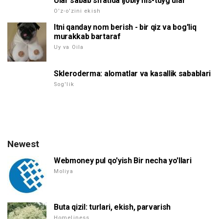
Ular sabab sifatida ijobiy his-tuyg'ular
O'z-o'zini ekish
Itni qanday nom berish - bir qiz va bog'liq
murakkab bartaraf
Uy va Oila
Skleroderma: alomatlar va kasallik sabablari
Sog'lik
Newest
Webmoney pul qo'yish Bir necha yo'llari
Moliya
Buta qizil: turlari, ekish, parvarish
Homeliness