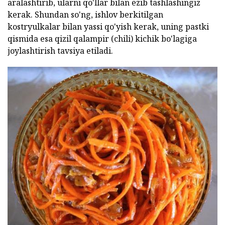
aralashtirib, ularni qo'llar bilan ezib tashlashingiz
kerak. Shundan so'ng, ishlov berkitilgan
kostryulkalar bilan yassi qo'yish kerak, uning pastki
qismida esa qizil qalampir (chili) kichik bo'lagiga
joylashtirish tavsiya etiladi.