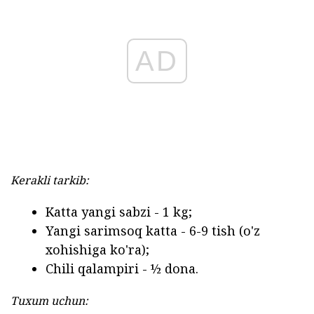
AD
Kerakli tarkib:
Katta yangi sabzi - 1 kg;
Yangi sarimsoq katta - 6-9 tish (o'z
xohishiga ko'ra);
Chili qalampiri - ½ dona.
Tuxum uchun: