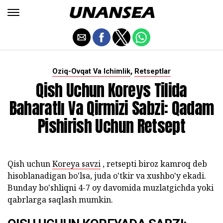
,
Oziq-Ovqat Va Ichimlik
Retseptlar
Qish Uchun Koreys Tilida
Baharatlı Va Qirmizi Sabzi: Qadam
Pishirish Uchun Retsept
Qish uchun
Koreya savzi
, retsepti biroz kamroq deb
hisoblanadigan bo'lsa, juda o'tkir va xushbo'y ekadi.
Bunday bo'shliqni 4-7 oy davomida muzlatgichda yoki
qabrlarga saqlash mumkin.