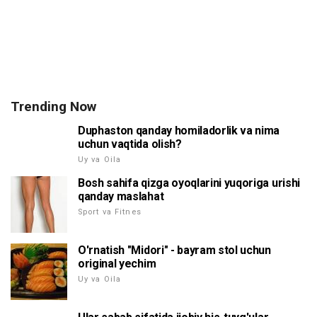
Trending Now
Duphaston qanday homiladorlik va nima
uchun vaqtida olish?
Uy va Oila
Bosh sahifa qizga oyoqlarini yuqoriga urishi
qanday maslahat
Sport va Fitnes
O'rnatish "Midori" - bayram stol uchun
original yechim
Uy va Oila